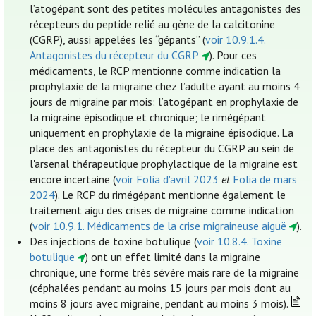
l’atogépant sont des petites molécules antagonistes des
récepteurs du peptide relié au gène de la calcitonine
(CGRP), aussi appelées les “gépants” (
voir 10.9.1.4.
Antagonistes du récepteur du CGRP
). Pour ces
médicaments, le RCP mentionne comme indication la
prophylaxie de la migraine chez l’adulte ayant au moins 4
jours de migraine par mois: l’atogépant en prophylaxie de
la migraine épisodique et chronique; le rimégépant
uniquement en prophylaxie de la migraine épisodique. La
place des antagonistes du récepteur du CGRP au sein de
l'arsenal thérapeutique prophylactique de la migraine est
encore incertaine (
voir Folia d'avril 2023
et
Folia de mars
2024
). Le RCP du rimégépant mentionne également le
traitement aigu des crises de migraine comme indication
(
voir 10.9.1. Médicaments de la crise migraineuse aiguë
).
Des injections de toxine botulique (
voir 10.8.4. Toxine
botulique
) ont un effet limité dans la migraine
chronique, une forme très sévère mais rare de la migraine
(céphalées pendant au moins 15 jours par mois dont au
moins 8 jours avec migraine, pendant au moins 3 mois).