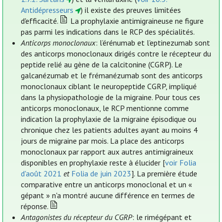
Antidépresseurs
) il existe des preuves limitées
d'efficacité.
La prophylaxie antimigraineuse ne figure
pas parmi les indications dans le RCP des spécialités.
Anticorps monoclonaux
: l’érénumab et l’eptinezumab sont
des anticorps monoclonaux dirigés contre le récepteur du
peptide relié au gène de la calcitonine (CGRP). Le
galcanézumab et le frémanézumab sont des anticorps
monoclonaux ciblant le neuropeptide CGRP, impliqué
dans la physiopathologie de la migraine. Pour tous ces
anticorps monoclonaux, le RCP mentionne comme
indication la prophylaxie de la migraine épisodique ou
chronique chez les patients adultes ayant au moins 4
jours de migraine par mois. La place des anticorps
monoclonaux par rapport aux autres antimigraineux
disponibles en prophylaxie reste à élucider [
voir Folia
d'août 2021
et
Folia de juin 2023
]. La première étude
comparative entre un anticorps monoclonal et un «
gépant » n'a montré aucune différence en termes de
réponse.
Antagonistes du récepteur du CGRP
: le rimégépant et