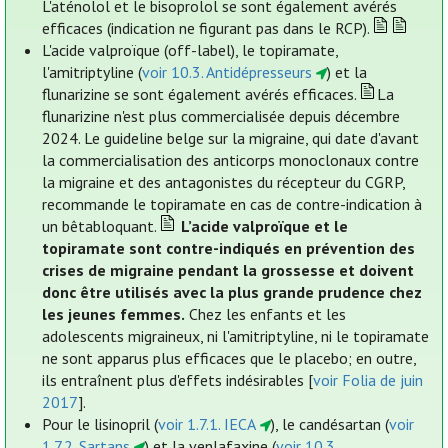
L'aténolol et le bisoprolol se sont également avérés
efficaces (indication ne figurant pas dans le RCP).
L'acide valproïque (off-label), le topiramate,
l'amitriptyline (
voir 10.3. Antidépresseurs
) et la
flunarizine se sont également avérés efficaces.
La
flunarizine n'est plus commercialisée depuis décembre
2024. Le guideline belge sur la migraine, qui date d'avant
la commercialisation des anticorps monoclonaux contre
la migraine et des antagonistes du récepteur du CGRP,
recommande le topiramate en cas de contre-indication à
un bêtabloquant.
L’acide valproïque et le
topiramate sont contre-indiqués en prévention des
crises de migraine pendant la grossesse et doivent
donc être utilisés avec la plus grande prudence chez
les jeunes femmes.
Chez les enfants et les
adolescents migraineux, ni l'amitriptyline, ni le topiramate
ne sont apparus plus efficaces que le placebo; en outre,
ils entraînent plus d'effets indésirables [
voir Folia de juin
2017
].
Pour le lisinopril (
voir 1.7.1. IECA
), le candésartan (
voir
1.7.2. Sartans
) et la venlafaxine (
voir 10.3.