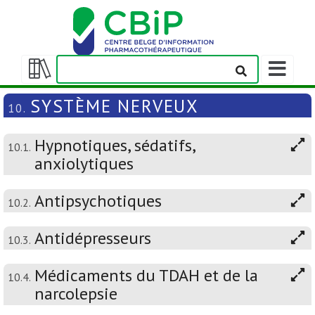
Afficher/m
la
Afficher/masquer
barre
la
SYSTÈME NERVEUX
10.
de
table
navigation
des
Hypnotiques, sédatifs,
matières
10.1.
anxiolytiques
Antipsychotiques
10.2.
Antidépresseurs
10.3.
Médicaments du TDAH et de la
10.4.
narcolepsie