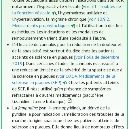
toxine botulique a aussi d’autres indications dans son RCP,
notamment l’hyperactivité vésicale (
voir 7.1. Troubles de
la fonction vésicale
), l’hyperhydrose axillaire et
l’hypersalivation, la migraine chronique (
voir 10.9.2.
Médicaments prophylactiques
) et l’utilisation à des fins
esthétiques. Les indications et les modalités de
remboursement varient d’une spécialité à l’autre.
L’efficacité du cannabis pour la réduction de la douleur et
de la spasticité est surtout étudiée chez les patients
atteints de sclérose en plaques [
voir Folia de décembre
2019
]. Dans certaines études, le cannabis est associé à
une réduction limitée de la sévérité de la spasticité due à
la sclérose en plaques (
voir 10.14. Médicaments de la
sclérose en plaques (SEP)
). Chez les patients atteints
de SEP, il n'est utilisé qu'en présence de symptômes
réfractaires à d'autres médicaments (baclofène,
tizanidine, toxine botulique).
La
fampridine
(syn. 4-aminopyridine), un dérivé de la
pyridine, a pour indication l’amélioration des troubles de la
marche d’origine spastique chez les patients atteints de
sclérose en plaques. Elle donne lieu à de nombreux effets