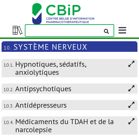
Afficher/m
la
Afficher/masquer
barre
la
SYSTÈME NERVEUX
10.
de
table
navigation
des
Hypnotiques, sédatifs,
matières
10.1.
anxiolytiques
Antipsychotiques
10.2.
Antidépresseurs
10.3.
Médicaments du TDAH et de la
10.4.
narcolepsie