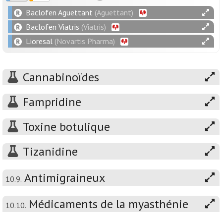
Baclofen Aguettant
(Aguettant)
Baclofen Viatris
(Viatris)
Lioresal
(Novartis Pharma)
Cannabinoïdes
Fampridine
Toxine botulique
Tizanidine
Antimigraineux
10.9.
Médicaments de la myasthénie
10.10.