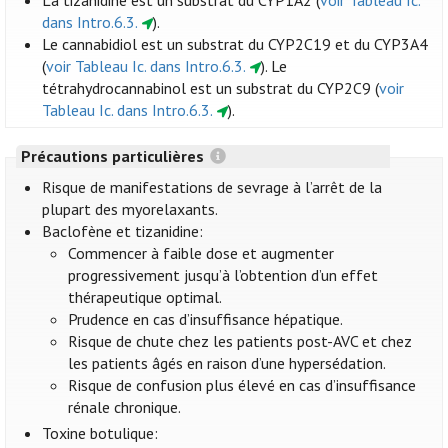
La tizanidine est un substrat du CYP1A2 (
voir Tableau Ic.
dans Intro.6.3.
).
Le cannabidiol est un substrat du CYP2C19 et du CYP3A4
(
voir Tableau Ic. dans Intro.6.3.
). Le
tétrahydrocannabinol est un substrat du CYP2C9 (
voir
Tableau Ic. dans Intro.6.3.
).
Précautions particulières
Risque de manifestations de sevrage à l’arrêt de la
plupart des myorelaxants.
Baclofène et tizanidine:
Commencer à faible dose et augmenter
progressivement jusqu’à l’obtention d’un effet
thérapeutique optimal.
Prudence en cas d’insuffisance hépatique.
Risque de chute chez les patients post-AVC et chez
les patients âgés en raison d’une hypersédation.
Risque de confusion plus élevé en cas d’insuffisance
rénale chronique.
Toxine botulique: