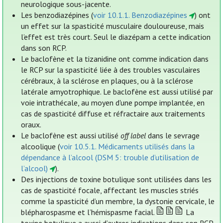
neurologique sous-jacente.
Les benzodiazépines (
voir 10.1.1. Benzodiazépines
) ont
un effet sur la spasticité musculaire douloureuse, mais
l’effet est très court. Seul le diazépam a cette indication
dans son RCP.
Le baclofène et la tizanidine ont comme indication dans
le RCP sur la spasticité liée à des troubles vasculaires
cérébraux, à la sclérose en plaques, ou à la sclérose
latérale amyotrophique. Le baclofène est aussi utilisé par
voie intrathécale, au moyen d'une pompe implantée, en
cas de spasticité diffuse et réfractaire aux traitements
oraux.
Le baclofène est aussi utilisé
off label
dans le sevrage
alcoolique (
voir 10.5.1. Médicaments utilisés dans la
dépendance à l’alcool (DSM 5: trouble d’utilisation de
l’alcool)
).
Des injections de toxine botulique sont utilisées dans les
cas de spasticité focale, affectant les muscles striés
comme la spasticité d’un membre, la dystonie cervicale, le
blépharospasme et l’hémispasme facial.
La