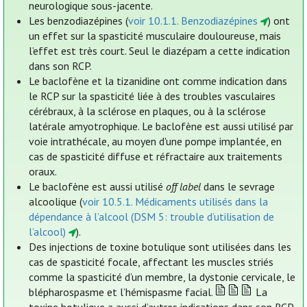
neurologique sous-jacente.
Les benzodiazépines (
voir 10.1.1. Benzodiazépines
) ont
un effet sur la spasticité musculaire douloureuse, mais
l’effet est très court. Seul le diazépam a cette indication
dans son RCP.
Le baclofène et la tizanidine ont comme indication dans
le RCP sur la spasticité liée à des troubles vasculaires
cérébraux, à la sclérose en plaques, ou à la sclérose
latérale amyotrophique. Le baclofène est aussi utilisé par
voie intrathécale, au moyen d'une pompe implantée, en
cas de spasticité diffuse et réfractaire aux traitements
oraux.
Le baclofène est aussi utilisé
off label
dans le sevrage
alcoolique (
voir 10.5.1. Médicaments utilisés dans la
dépendance à l’alcool (DSM 5: trouble d’utilisation de
l’alcool)
).
Des injections de toxine botulique sont utilisées dans les
cas de spasticité focale, affectant les muscles striés
comme la spasticité d’un membre, la dystonie cervicale, le
blépharospasme et l’hémispasme facial.
La