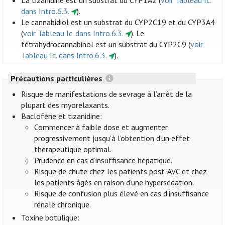
La tizanidine est un substrat du CYP1A2 (
voir Tableau Ic.
dans Intro.6.3.
).
Le cannabidiol est un substrat du CYP2C19 et du CYP3A4
(
voir Tableau Ic. dans Intro.6.3.
). Le
tétrahydrocannabinol est un substrat du CYP2C9 (
voir
Tableau Ic. dans Intro.6.3.
).
Précautions particulières
Risque de manifestations de sevrage à l’arrêt de la
plupart des myorelaxants.
Baclofène et tizanidine:
Commencer à faible dose et augmenter
progressivement jusqu’à l’obtention d’un effet
thérapeutique optimal.
Prudence en cas d’insuffisance hépatique.
Risque de chute chez les patients post-AVC et chez
les patients âgés en raison d’une hypersédation.
Risque de confusion plus élevé en cas d’insuffisance
rénale chronique.
Toxine botulique: