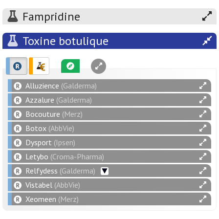
Fampridine
Toxine botulique
Alluzience
(Galderma)
Azzalure
(Galderma)
Bocouture
(Merz)
Botox
(AbbVie)
Dysport
(Ipsen)
Letybo
(Croma-Pharma)
Relfydess
(Galderma)
Vistabel
(AbbVie)
Xeomeen
(Merz)