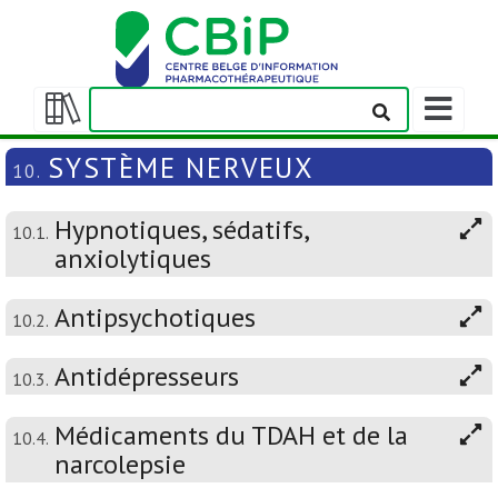
Afficher/m
la
Afficher/masquer
barre
la
SYSTÈME NERVEUX
10.
de
table
navigation
des
Hypnotiques, sédatifs,
matières
10.1.
anxiolytiques
Antipsychotiques
10.2.
Antidépresseurs
10.3.
Médicaments du TDAH et de la
10.4.
narcolepsie