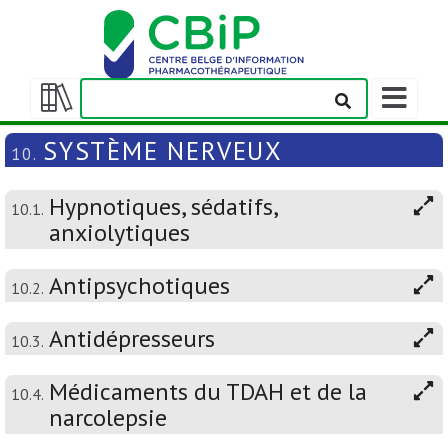
Afficher/m
la
Afficher/masquer
barre
la
SYSTÈME NERVEUX
10.
de
table
navigation
des
Hypnotiques, sédatifs,
matières
10.1.
anxiolytiques
Antipsychotiques
10.2.
Antidépresseurs
10.3.
Médicaments du TDAH et de la
10.4.
narcolepsie