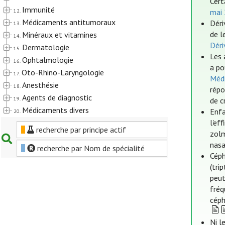
Cert
Immunité
12.
mai
Médicaments antitumoraux
Déri
13.
de l
Minéraux et vitamines
14.
Déri
Dermatologie
15.
Les 
Ophtalmologie
16.
a po
Oto-Rhino-Laryngologie
17.
Médi
Anesthésie
18.
répo
Agents de diagnostic
19.
de c
Médicaments divers
Enfa
20.
l'ef
recherche par principe actif
zolm
nasa
recherche par Nom de spécialité
Céph
(tri
peut
fréq
céph
Ni l