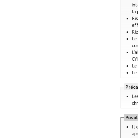
int
la 
Ri
ef
Ri
Le
con
L’
CY
Le
Le
Préca
Le
chr
Poso
Il
ap