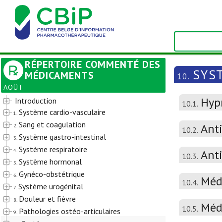
RÉPERTOIRE COMMENTÉ DES
SYS
MÉDICAMENTS
10.
AOÛT
Hypn
Introduction
10.1.
Système cardio-vasculaire
1.
Sang et coagulation
Ant
2.
10.2.
Système gastro-intestinal
3.
Système respiratoire
4.
Ant
10.3.
Système hormonal
5.
Gynéco-obstétrique
6.
Méd
10.4.
Système urogénital
7.
Douleur et fièvre
8.
Méd
10.5.
Pathologies ostéo-articulaires
9.