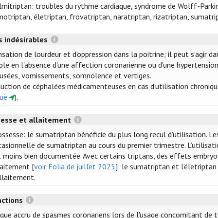
lmitriptan: troubles du rythme cardiaque, syndrome de Wolff-Parki
otriptan, életriptan, frovatriptan, naratriptan, rizatriptan, sumatr
s indésirables
sation de lourdeur et d'oppression dans la poitrine; il peut s'agir 
ble en l'absence d'une affection coronarienne ou d'une hypertension
usées, vomissements, somnolence et vertiges.
duction de céphalées médicamenteuses en cas d’utilisation chroniqu
guë
).
esse et allaitement
ssesse: le sumatriptan bénéficie du plus long recul d’utilisation. L
casionnelle de sumatriptan au cours du premier trimestre. L’utilisa
t moins bien documentée. Avec certains triptans, des effets embryo
laitement [
voir Folia de juillet 2025
]: le sumatriptan et l’életript
allaitement.
actions
sque accru de spasmes coronariens lors de l'usage concomitant de tri