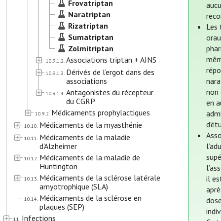
Frovatriptan
aucu
Naratriptan
reco
Rizatriptan
Les 
Sumatriptan
orau
Zolmitriptan
phar
même
Associations triptan + AINS
10.9.1.2.
répo
Dérivés de l'ergot dans des
10.9.1.3.
associations
nara
non 
Antagonistes du récepteur
10.9.1.4.
du CGRP
en a
Médicaments prophylactiques
admi
10.9.2.
d'ét
Médicaments de la myasthénie
10.10.
Asso
Médicaments de la maladie
10.11.
d'Alzheimer
l’ad
supé
Médicaments de la maladie de
10.12.
Huntington
l’as
Médicaments de la sclérose latérale
il e
10.13.
amyotrophique (SLA)
aprè
Médicaments de la sclérose en
10.14.
dose
plaques (SEP)
indi
Infections
11.