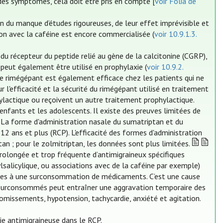
des symptômes, cela doit être pris en compte [
voir Folia de
on du manque d’études rigoureuses, de leur effet imprévisible et
on avec la caféine est encore commercialisée (
voir 10.9.1.3.
u récepteur du peptide relié au gène de la calcitonine (CGRP),
 peut également être utilisé en prophylaxie (
voir 10.9.2.
le rimégépant est également efficace chez les patients qui ne
l'efficacité et la sécurité du rimégépant utilisé en traitement
hylactique ou reçoivent un autre traitement prophylactique.
nfants et les adolescents. Il existe des preuves limitées de
nt. La forme d'administration nasale du sumatriptan et du
12 ans et plus (RCP). L'efficacité des formes d'administration
n ; pour le zolmitriptan, les données sont plus limitées.
olongée et trop fréquente d’antimigraineux spécifiques
ylsalicylique, ou associations avec de la caféine par exemple)
dues à une surconsommation de médicaments. C’est une cause
surconsommés peut entraîner une aggravation temporaire des
missements, hypotension, tachycardie, anxiété et agitation.
axie antimigraineuse dans le RCP.