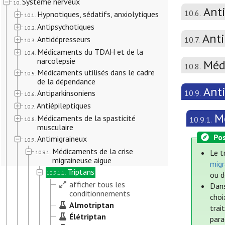
Système nerveux
10.
Ant
10.6.
Hypnotiques, sédatifs, anxiolytiques
10.1.
Antipsychotiques
10.2.
Anti
Antidépresseurs
10.7.
10.3.
Médicaments du TDAH et de la
10.4.
narcolepsie
Méd
10.8.
Médicaments utilisés dans le cadre
10.5.
de la dépendance
Ant
Antiparkinsoniens
10.9.
10.6.
Antiépileptiques
10.7.
M
Médicaments de la spasticité
10.9.1.
10.8.
musculaire
Pos
Antimigraineux
10.9.
Médicaments de la crise
Le t
10.9.1.
migraineuse aiguë
migr
Triptans
10.9.1.1.
ou d
afficher tous les
Dans
conditionnements
choi
Almotriptan
trai
Élétriptan
para