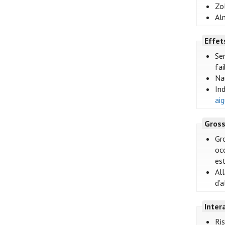
Zo
Alm
Effet
Sen
fai
Na
In
ai
Gross
Gro
oc
es
Al
d’
Inter
Ri