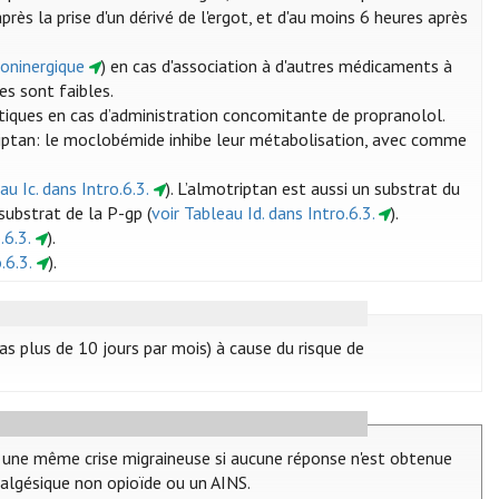
ès la prise d'un dérivé de l'ergot, et d'au moins 6 heures après
toninergique
) en cas d'association à d'autres médicaments à
es sont faibles.
tiques en cas d’administration concomitante de propranolol.
triptan: le moclobémide inhibe leur métabolisation, avec comme
au Ic. dans Intro.6.3.
). L’almotriptan est aussi un substrat du
 substrat de la P-gp (
voir Tableau Id. dans Intro.6.3.
).
.6.3.
).
.6.3.
).
as plus de 10 jours par mois) à cause du risque de
t une même crise migraineuse si aucune réponse n'est obtenue
nalgésique non opioïde ou un AINS.