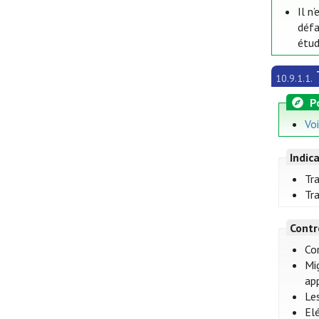
Il n
défa
étud
10.9.1.1.
P
Vo
Indic
Tr
Tra
Contr
Co
Mi
ap
Les
Elé