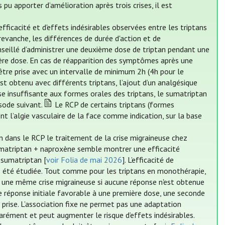
 apporter d’amélioration après trois crises, il est
efficacité et d'effets indésirables observées entre les triptans
evanche, les différences de durée d'action et de
nseillé d’administrer une deuxième dose de triptan pendant une
ère dose. En cas de réapparition des symptômes après une
être prise avec un intervalle de minimum 2h (4h pour le
st obtenu avec différents triptans, l’ajout d’un analgésique
e insuffisante aux formes orales des triptans, le sumatriptan
sode suivant.
Le RCP de certains triptans (formes
 l’algie vasculaire de la face comme indication, sur la base
on dans le RCP le traitement de la crise migraineuse chez
sumatriptan + naproxène semble montrer une efficacité
e sumatriptan [
voir Folia de mai 2026
]. L’efficacité de
as été étudiée. Tout comme pour les triptans en monothérapie,
t une même crise migraineuse si aucune réponse n'est obtenue
 réponse initiale favorable à une première dose, une seconde
prise. L’association fixe ne permet pas une adaptation
arément et peut augmenter le risque d’effets indésirables.