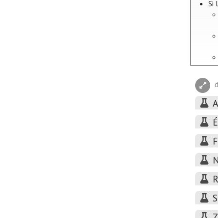
Si
d
A
É
F
N
R
S
Z