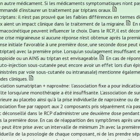
n autre médicament. Si les médicaments symptomatiques n’ont pas pu
mmandé d’instaurer un traitement par triptans oraux.
triptans: il n'est pas prouvé que les faibles différences en termes d'
x aient un impact clinique dans le traitement de la migraine.
En r
macocinétique peuvent influencer le choix. Dans le RCP, il est déco
 crise migraineuse si aucune réponse n'est obtenue après la premi
nse initiale favorable à une première dose, une seconde dose peut 
triptan) avec la première prise. Lorsqu’un soulagement insuffisant e
opioïde ou un AINS au triptan est envisageable.
En cas de répons
uto-injection sous-cutanée peut encore avoir un effet lors d’un épi
nistrées par voie sous-cutanée ou intranasale) mentionne également
udes cliniques.
ciation sumatriptan + naproxène: l’association fixe a pour indicati
ulte lorsqu’une monothérapie a été insuffisante. L’association de 
rieure au placebo ainsi qu’à la prise individuelle de naproxène ou d
sociation fixe par rapport aux 2 composants pris séparément n’a p
st déconseillé dans le RCP d’administrer une deuxième dose pendan
s la première dose. En cas de réapparition des symptômes après une
 peut être prise avec un intervalle de minimum 2h avec la première 
viduelle de la posologie de chaque composant, ni de les prendre sép