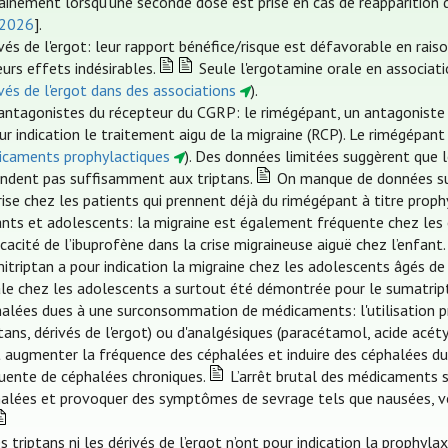
ainement lorsqu’une seconde dose est prise en cas de réapparition 
 2026
].
vés de l'ergot: leur rapport bénéfice/risque est défavorable en rais
eurs effets indésirables.
Seule l'ergotamine orale en associati
vés de l'ergot dans des associations
).
antagonistes du récepteur du CGRP: le rimégépant, un antagoniste d
ur indication le traitement aigu de la migraine (RCP). Le rimégépant
caments prophylactiques
). Des données limitées suggèrent que 
ndent pas suffisamment aux triptans.
On manque de données sur 
rise chez les patients qui prennent déjà du rimégépant à titre prop
nts et adolescents: la migraine est également fréquente chez les e
ficacité de l’ibuprofène dans la crise migraineuse aiguë chez l’enfa
itriptan a pour indication la migraine chez les adolescents âgés de 
le chez les adolescents a surtout été démontrée pour le sumatripta
alées dues à une surconsommation de médicaments: l'utilisation pr
ptans, dérivés de l'ergot) ou d'analgésiques (paracétamol, acide acét
 augmenter la fréquence des céphalées et induire des céphalées 
uente de céphalées chroniques.
L’arrêt brutal des médicaments 
alées et provoquer des symptômes de sevrage tels que nausées, vo
es triptans ni les dérivés de l’ergot n’ont pour indication la prophyl