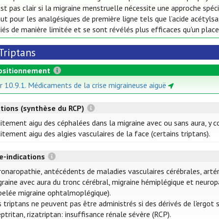
’est pas clair si la migraine menstruelle nécessite une approche sp
ut pour les analgésiques de première ligne tels que l’acide acétylsa
iés de manière limitée et se sont révélés plus efficaces qu'un plac
Triptans
ositionnement
ir 10.9.1. Médicaments de la crise migraineuse aiguë
ations (synthèse du RCP)
aitement aigu des céphalées dans la migraine avec ou sans aura, y c
itement aigu des algies vasculaires de la face (certains triptans).
e-indications
ronaropathie, antécédents de maladies vasculaires cérébrales, artér
graine avec aura du tronc cérébral, migraine hémiplégique et neur
pelée migraine ophtalmoplégique).
 triptans ne peuvent pas être administrés si des dérivés de l'ergot s
ptritan, rizatriptan: insuffisance rénale sévère (RCP).