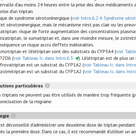
ervalle d'au moins 24 heures entre la prise des deux médicaments apr
prise d'un triptan.
sque de syndrome sérotoninergique (
voir Intro.6.2.4. Syndrome séro
fet sérotoninergique, mais le mécanisme n’est pas clair ou les preuv
zatriptan: risque de forte augmentation des concentrations plasma
 rizatriptan, le sumatriptan et, dans une moindre mesure, le zolmi
séquence un risque accru d’effets indésirables.
almotriptan et l’élétriptan sont des substrats du CYP3A4 (
voir Table
P2D6 (
voir Tableau Ic. dans Intro.6.3.
). L’élétriptan est de plus un
 frovatriptan est un substrat du CYP1A2 (
voir Tableau Ic. dans Intro
 zolmitriptan est un substrat du CYP1A2 (
voir Tableau Ic. dans Intro
utions particulières
s triptans ne peuvent pas être utilisés de manière trop fréquente (p
onicisation de la migraine.
logie
 est déconseillé d'administrer une deuxième dose de triptan pendan
rès la première dose. Dans ce cas, il est recommandé d'utiliser un a