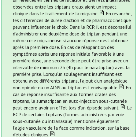
différences en termes d'efficacité et d'effets indésirables
observées entre les triptans oraux aient un impact
clinique dans le traitement de la migraine.
En revanche,
les différences de durée d'action et de pharmacocinétique
peuvent influencer le choix. Dans le RCP, il est déconseillé
d’administrer une deuxième dose de triptan pendant une
même crise migraineuse si aucune réponse n'est obtenue
après la première dose. En cas de réapparition des
symptômes après une réponse initiale favorable à une
première dose, une seconde dose peut être prise avec un
intervalle de minimum 2h (4h pour le naratriptan) avec la
première prise. Lorsqu’un soulagement insuffisant est
obtenu avec différents triptans, l’ajout d’un analgésique
non opioïde ou un AINS au triptan est envisageable.
En
cas de réponse insuffisante aux formes orales des
triptans, le sumatriptan en auto-injection sous-cutanée
peut encore avoir un effet lors d’un épisode suivant.
Le
RCP de certains triptans (formes administrées par voie
sous-cutanée ou intranasale) mentionne également
l’algie vasculaire de la face comme indication, sur la base
d'études cliniques.