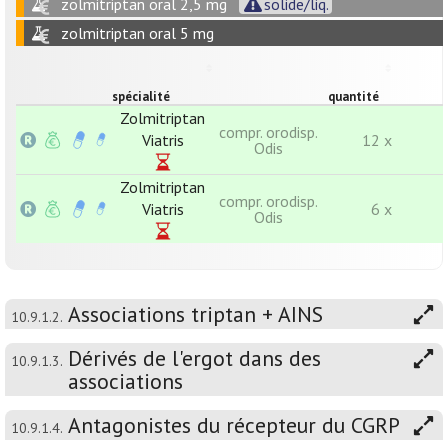
zolmitriptan oral 2,5 mg
solide/liq.
zolmitriptan oral 5 mg
spécialité
quantité
Zolmitriptan
compr. orodisp.
Viatris
12 x
Odis
Zolmitriptan
compr. orodisp.
Viatris
6 x
Odis
Associations triptan + AINS
10.9.1.2.
Dérivés de l'ergot dans des
10.9.1.3.
associations
Antagonistes du récepteur du CGRP
10.9.1.4.