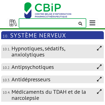
Afficher/m
la
Afficher/masquer
barre
la
SYSTÈME NERVEUX
10.
de
table
navigation
des
Hypnotiques, sédatifs,
matières
10.1.
anxiolytiques
Antipsychotiques
10.2.
Antidépresseurs
10.3.
Médicaments du TDAH et de la
10.4.
narcolepsie