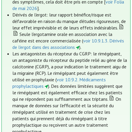
des symptômes, cela doit être pris en compte [
voir Folia
de mai 2026
].
Dérivés de l'ergot: leur rapport bénéfice/risque est
défavorable en raison du manque d’études rigoureuses, de
leur effet imprévisible et de leurs effets indésirables.
Seule l'ergotamine orale en association avec la
caféine est encore commercialisée (
voir 10.9.1.3. Dérivés
de l'ergot dans des associations
).
Les antagonistes du récepteur du CGRP: le rimégépant,
un antagoniste du récepteur du peptide relié au gène de la
calcitonine (CGRP), a pour indication le traitement aigu de
la migraine (RCP). Le rimégépant peut également être
utilisé en prophylaxie (
voir 10.9.2. Médicaments
prophylactiques
). Des données limitées suggèrent que
le rimégépant est également efficace chez les patients
qui ne répondent pas suffisamment aux triptans.
On
manque de données sur l'efficacité et la sécurité du
rimégépant utilisé en traitement de crise chez les
patients qui prennent déjà du rimégépant à titre
prophylactique ou reçoivent un autre traitement
prophylactique.