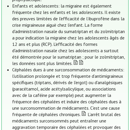
Enfants et adolescents: la migraine est également
fréquente chez les enfants et les adolescents. Il existe
des preuves limitées de l'efficacité de l’ibuprofène dans la
crise migraineuse aiguë chez l’enfant. La forme
d'administration nasale du sumatriptan et du zolmitriptan
a pour indication la migraine chez les adolescents âgés de
12 ans et plus (RCP). L'efficacité des formes
d'administration nasale chez les adolescents a surtout
été démontrée pour le sumatriptan ; pour le zolmitriptan,
les données sont plus limitées.
Céphalées dues à une surconsommation de médicaments:
l'utilisation prolongée et trop fréquente d’antimigraineux
spécifiques (triptans, dérivés de l'ergot) ou d'analgésiques
(paracétamol, acide acétylsalicylique, ou associations
avec de la caféine par exemple) peut augmenter la
fréquence des céphalées et induire des céphalées dues à
une surconsommation de médicaments. C’est une cause
fréquente de céphalées chroniques.
L’arrêt brutal des
médicaments surconsommés peut entraîner une
aggravation temporaire des céphalées et provoquer des