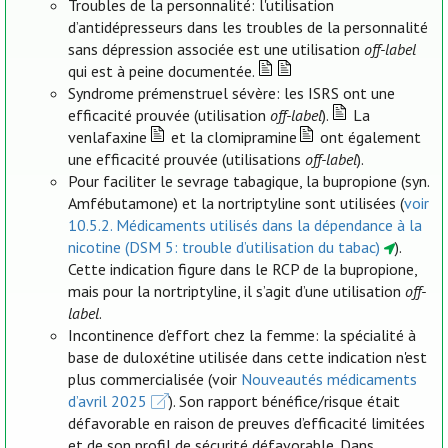
Troubles de la personnalité: l'utilisation
d’antidépresseurs dans les troubles de la personnalité
sans dépression associée est une utilisation
off-label
qui est à peine documentée.
Syndrome prémenstruel sévère: les ISRS ont une
efficacité prouvée (utilisation
off-label
).
La
venlafaxine
et la clomipramine
ont également
une efficacité prouvée (utilisations
off-label
).
Pour faciliter le sevrage tabagique, la bupropione (syn.
Amfébutamone) et la nortriptyline sont utilisées (
voir
10.5.2. Médicaments utilisés dans la dépendance à la
nicotine (DSM 5: trouble d’utilisation du tabac)
).
Cette indication figure dans le RCP de la bupropione,
mais pour la nortriptyline, il s’agit d’une utilisation
off-
label
.
Incontinence d'effort chez la femme: la spécialité à
base de duloxétine utilisée dans cette indication n'est
plus commercialisée (voir
Nouveautés médicaments
d’avril 2025
). Son rapport bénéfice/risque était
défavorable en raison de preuves d’efficacité limitées
et de son profil de sécurité défavorable. Dans