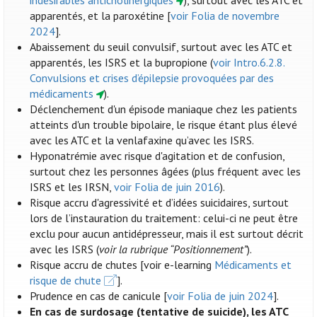
indésirables anticholinergiques
), surtout avec les ATC et
apparentés, et la paroxétine [
voir Folia de novembre
2024
].
Abaissement du seuil convulsif, surtout avec les ATC et
apparentés, les ISRS et la bupropione (
voir Intro.6.2.8.
Convulsions et crises d’épilepsie provoquées par des
médicaments
).
Déclenchement d'un épisode maniaque chez les patients
atteints d'un trouble bipolaire, le risque étant plus élevé
avec les ATC et la venlafaxine qu’avec les ISRS.
Hyponatrémie avec risque d'agitation et de confusion,
surtout chez les personnes âgées (plus fréquent avec les
ISRS et les IRSN,
voir Folia de juin 2016
).
Risque accru d'agressivité et d’idées suicidaires, surtout
lors de l’instauration du traitement: celui-ci ne peut être
exclu pour aucun antidépresseur, mais il est surtout décrit
avec les ISRS (
voir la rubrique “Positionnement”
).
Risque accru de chutes [voir e-learning
Médicaments et
risque de chute
].
Prudence en cas de canicule [
voir Folia de juin 2024
].
En cas de surdosage (tentative de suicide), les ATC