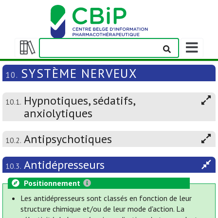
Afficher/m
la
Afficher/masquer
barre
la
SYSTÈME NERVEUX
10.
de
table
navigation
des
Hypnotiques, sédatifs,
matières
10.1.
anxiolytiques
Antipsychotiques
10.2.
Antidépresseurs
10.3.
Positionnement
Les antidépresseurs sont classés en fonction de leur
structure chimique et/ou de leur mode d'action. La