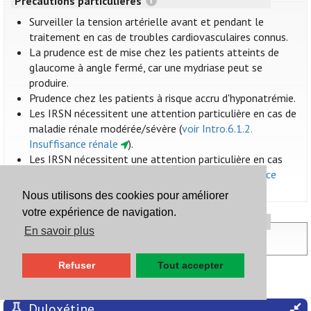
Précautions particulières
Surveiller la tension artérielle avant et pendant le
traitement en cas de troubles cardiovasculaires connus.
La prudence est de mise chez les patients atteints de
glaucome à angle fermé, car une mydriase peut se
produire.
Prudence chez les patients à risque accru d'hyponatrémie.
Les IRSN nécessitent une attention particulière en cas de
maladie rénale modérée/sévère (
voir Intro.6.1.2.
Insuffisance rénale
).
Les IRSN nécessitent une attention particulière en cas
d’insuffisance hépatique (
voir Intro.6.1.3. Insuffisance
hépatique
).
Nous utilisons des cookies pour améliorer
votre expérience de navigation.
Administration et posologie
En savoir plus
Voir 10.3. Antidépresseurs
Refuser
Tout accepter
réduire tous les sous-titres
Duloxétine