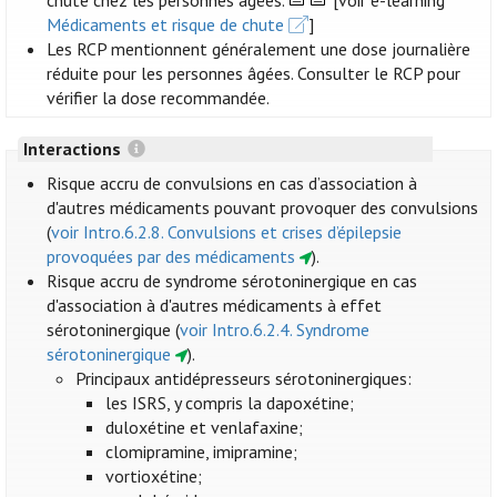
chute chez les personnes âgées.
[voir e-learning
Médicaments et risque de chute
]
Les RCP mentionnent généralement une dose journalière
réduite pour les personnes âgées. Consulter le RCP pour
vérifier la dose recommandée.
Interactions
Risque accru de convulsions en cas d’association à
d'autres médicaments pouvant provoquer des convulsions
(
voir Intro.6.2.8. Convulsions et crises d’épilepsie
provoquées par des médicaments
).
Risque accru de syndrome sérotoninergique en cas
d'association à d'autres médicaments à effet
sérotoninergique (
voir Intro.6.2.4. Syndrome
sérotoninergique
).
Principaux antidépresseurs sérotoninergiques:
les ISRS, y compris la dapoxétine;
duloxétine et venlafaxine;
clomipramine, imipramine;
vortioxétine;