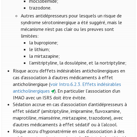
moclobémide;
trazodone.
Autres antidépresseurs pour lesquels un risque de
syndrome sérotoninergique a été suggéré, mais le
mécanisme n'est pas clair ou les preuves sont
limitées:
la bupropione;
le lithium;
la mirtazapine;
l’amitriptyline, la dosulépine, et la nortriptyline;
Risque accru d'effets indésirables anticholinergiques en
cas d'association à d'autres médicaments à effet
anticholinergique (
voir Intro.6.2.3. Effets indésirables
anticholinergiques
). En particulier l’association d’un
IMAO avec un ISRS doit être évitée.
Sédation accrue en cas d’association d’antidépresseurs à
effet sédatif (amitriptyline, imipramine, fluvoxamine,
maprotiline, miansérine, mirtazapine, trazodone), avec
d’autres médicaments à effet sédatif ou à l’alcool.
Risque accru d’hyponatrémie en cas d’association à des