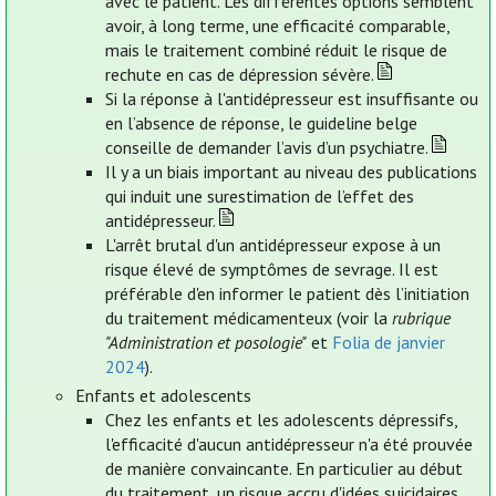
avec le patient. Les différentes options semblent
avoir, à long terme, une efficacité comparable,
mais le traitement combiné réduit le risque de
rechute en cas de dépression sévère.
Si la réponse à l'antidépresseur est insuffisante ou
en l’absence de réponse, le guideline belge
conseille de demander l’avis d’un psychiatre.
Il y a un biais important au niveau des publications
qui induit une surestimation de l’effet des
antidépresseur.
L'arrêt brutal d'un antidépresseur expose à un
risque élevé de symptômes de sevrage. Il est
préférable d'en informer le patient dès l’initiation
du traitement médicamenteux (voir la
rubrique
"Administration et posologie"
et
Folia de janvier
2024
).
Enfants et adolescents
Chez les enfants et les adolescents dépressifs,
l'efficacité d'aucun antidépresseur n'a été prouvée
de manière convaincante. En particulier au début
du traitement, un risque accru d'idées suicidaires