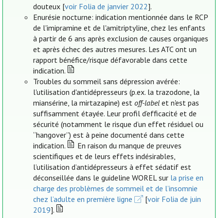
douteux [
voir Folia de janvier 2022
].
Enurésie nocturne: indication mentionnée dans le RCP
de l'imipramine et de l'amitriptyline, chez les enfants
à partir de 6 ans après exclusion de causes organiques
et après échec des autres mesures. Les ATC ont un
rapport bénéfice/risque défavorable dans cette
indication.
Troubles du sommeil sans dépression avérée:
l'utilisation d'antidépresseurs (p.ex. la trazodone, la
miansérine, la mirtazapine) est
off-label
et n'est pas
suffisamment étayée. Leur profil d’efficacité et de
sécurité (notamment le risque d’un effet résiduel ou
“hangover”) est à peine documenté dans cette
indication.
En raison du manque de preuves
scientifiques et de leurs effets indésirables,
l’utilisation d’antidépresseurs à effet sédatif est
déconseillée dans le guideline WOREL sur
la prise en
charge des problèmes de sommeil et de l’insomnie
chez l’adulte en première ligne
[
voir Folia de juin
2019
].