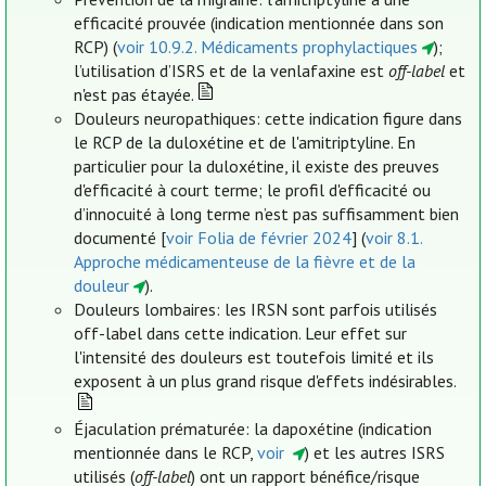
efficacité prouvée (indication mentionnée dans son
RCP) (
voir 10.9.2. Médicaments prophylactiques
);
l’utilisation d’ISRS et de la venlafaxine est
off-label
et
n'est pas étayée.
Douleurs neuropathiques: cette indication figure dans
le RCP de la duloxétine et de l'amitriptyline. En
particulier pour la duloxétine, il existe des preuves
d'efficacité à court terme; le profil d'efficacité ou
d’innocuité à long terme n’est pas suffisamment bien
documenté [
voir Folia de février 2024
] (
voir 8.1.
Approche médicamenteuse de la fièvre et de la
douleur
).
Douleurs lombaires: les IRSN sont parfois utilisés
off-label dans cette indication. Leur effet sur
l'intensité des douleurs est toutefois limité et ils
exposent à un plus grand risque d'effets indésirables.
Éjaculation prématurée: la dapoxétine (indication
mentionnée dans le RCP,
voir
) et les autres ISRS
utilisés (
off-label
) ont un rapport bénéfice/risque