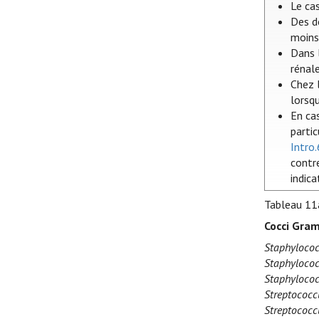
Le ca
Des d
moins 
Dans l
rénal
Chez l
lorsq
En ca
parti
Intro.
contre
indica
Tableau 11
Cocci Gram
Staphylococ
Staphylococ
Staphylococ
Streptococc
Streptococc