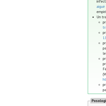
infec
aiguë
empir
Un tr
pr
tr
pr
11
pr
pa
le
p
p
F
(
h
pr
pa
Posolog