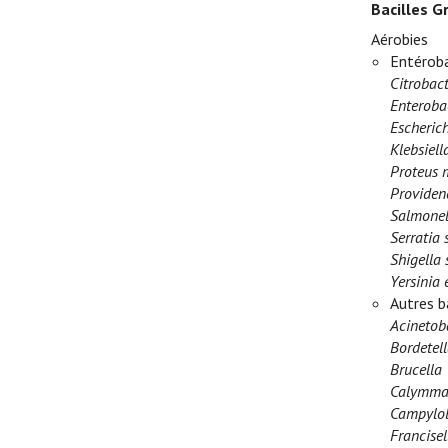
Bacilles G
Aérobies
Entéroba
Citrobact
Enteroba
Escherich
Klebsiel
Proteus m
Providenc
Salmonel
Serratia 
Shigella 
Yersinia 
Autres b
Acinetob
Bordetell
Brucella
Calymmat
Campylob
Francisel