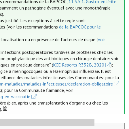
les recommandations de la BAPCOC,
11.5.5.1. Gastro-entérite
suffisamment un pathogène éventuel avec une monothérapie
s).
 justifié. Les exceptions à cette règle sont:
cales [voir les recommandations
de la BAPCOC pour le
localisation ou en présence de facteurs de risque [
voir
d’infections postopératoires tardives de prothèses chez les
tion prophylactique des antibiotiques en chirurgie dentaire: voir
iques en pratique dentaire” (
KCE Reports R332B, 2020
);
ngite à méningocoques ou à Haemophilus influenzae. Il est
rveillance des maladies infectieuses des Communautés: pour la
on-maladies/maladies-infectieuses/declaration-obligatoire
s); pour la Communauté flamande, voir
ng-en-vaccinatie
.
re (p.ex. après une transplantation d’organe ou chez les
).