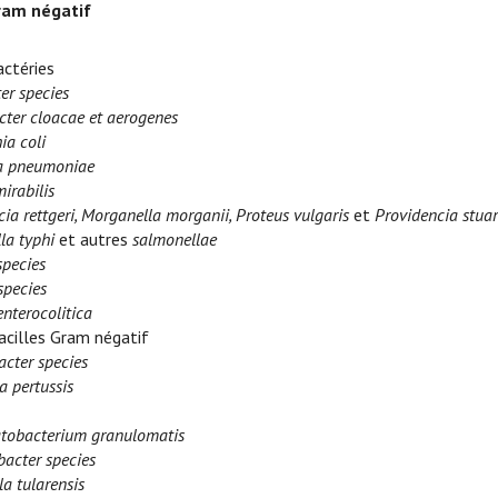
ram négatif
ctéries
er species
cter cloacae et aerogenes
ia coli
la pneumoniae
irabilis
ia rettgeri, Morganella morganii, Proteus vulgaris
et
Providencia stuar
la typhi
et autres
salmonellae
species
species
enterocolitica
acilles Gram négatif
acter species
a pertussis
obacterium granulomatis
acter species
la tularensis