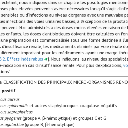
s échéant, nous indiquons dans ce chapitre les posologies mentionn
oses plus élevées peuvent s’avérer nécessaires lorsqu'il s'agit d'i
sensibles ou d’infections au niveau d'organes avec une mauvaise péné
es infections des voies urinaires basses, à l'exception de la prostat
e peuvent être administrés à des doses moins élevées en raison de l
es enfants, les doses d’antibiotiques doivent être calculées en fonc
u’une préparation est commercialisée sous une forme destinée à l’u
s d'insuffisance rénale, les médicaments éliminés par voie rénale do
culièrement important pour les médicaments ayant une marge thérap
6.2. Effets indésirables
]. Nous indiquons, au niveau des spécialit
-indication en cas d’insuffisance rénale. Pour plus d'explications,
vo
tions".
a.
CLASSIFICATION DES PRINCIPAUX MICRO-ORGANISMES REN
 positif
cus aureus
cus epidermidis
et autres staphylocoques coagulase-négatifs
cus saprophyticus
us pyogenes
(groupe A, β-hémolytique) et groupes C et G
us agalactiae
(groupe B, β-hémolytique)