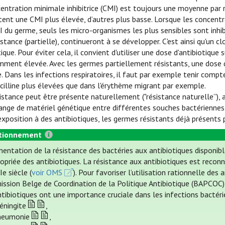
entration minimale inhibitrice (CMI) est toujours une moyenne par
tent une CMI plus élevée, d’autres plus basse. Lorsque les concentra
I du germe, seuls les micro-organismes les plus sensibles sont inhib
istance (partielle), continueront à se développer. C'est ainsi qu'un 
tique. Pour éviter cela, il convient d'utiliser une dose d'antibiotiq
mment élevée. Avec les germes partiellement résistants, une dose d
e. Dans les infections respiratoires, il faut par exemple tenir comp
cilline plus élevées que dans l'érythème migrant par exemple.
istance peut être présente naturellement ("résistance naturelle”),
ange de matériel génétique entre différentes souches bactériennes (
'exposition à des antibiotiques, les germes résistants déjà présen
tionnement
entation de la résistance des bactéries aux antibiotiques disponibl
ropriée des antibiotiques. La résistance aux antibiotiques est rec
e siècle (
voir OMS
). Pour favoriser l’utilisation rationnelle d
ssion Belge de Coordination de la Politique Antibiotique (BAPCOC) (
ntibiotiques ont une importance cruciale dans les infections bactér
éningite
,
neumonie
,