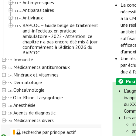
Antimycosiques
11.2.
La conc
Antiparasitaires
11.3.
nécessi
Antiviraux
à la CM
11.4.
une rés
BAPCOC – Guide belge de traitement
11.5.
anti-infectieux en pratique
antibio
ambulatoire - 2022 - Attention: ce
suffisa
chapitre n'a pas encore été mis à jour
efficac
conformément à l'édition 2026 du
d'amoxi
BAPCOC
Une rés
Immunité
12.
par éch
Médicaments antitumoraux
13.
due à l
Minéraux et vitamines
14.
Posi
Dermatologie
15.
Ophtalmologie
L’augm
16.
Oto-Rhino-Laryngologie
inapp
17.
du XXI
Anesthésie
18.
Commi
Agents de diagnostic
19.
Les a
Médicaments divers
20.
m
p
recherche par principe actif