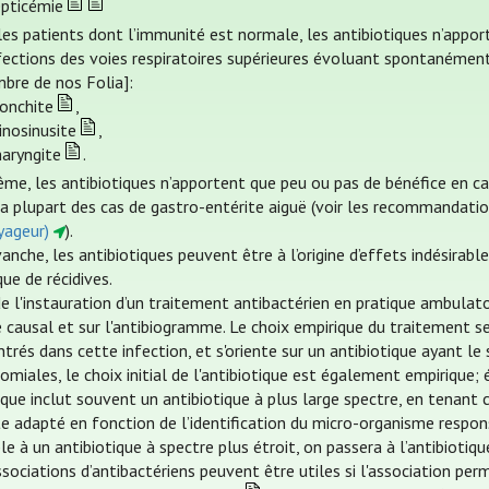
epticémie
les patients dont l’immunité est normale, les antibiotiques n’appo
nfections des voies respiratoires supérieures évoluant spontanémen
bre de nos Folia]:
ronchite
,
inosinusite
,
haryngite
.
me, les antibiotiques n’apportent que peu ou pas de bénéfice en c
la plupart des cas de gastro-entérite aiguë (voir les recommandat
yageur)
).
anche, les antibiotiques peuvent être à l’origine d’effets indésirabl
que de récidives.
e l'instauration d’un traitement antibactérien en pratique ambulatoi
 causal et sur l'antibiogramme. Le choix empirique du traitement se 
trés dans cette infection, et s'oriente sur un antibiotique ayant le
miales, le choix initial de l'antibiotique est également empirique; 
ique inclut souvent un antibiotique à plus large spectre, en tenant
te adapté en fonction de l’identification du micro-organisme respon
le à un antibiotique à spectre plus étroit, on passera à l’antibiotiqu
sociations d’antibactériens peuvent être utiles si l'association perm