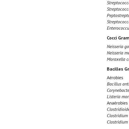
Streptococc
Streptococcu
Peptostrept
Streptococ
Enterococcu
Cocci Gram
Neisseria g
Neisseria me
Moraxella c
Bacilles G
Aérobies
Bacillus ant
Corynebacte
Listeria mo
Anaérobies
Clostridioide
Clostridium 
Clostridium 