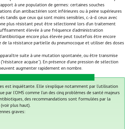
 rapport à une population de germes: certaines souches
tions d’un antibactérien sont inférieures ou à peine supérieures
és tandis que ceux qui sont moins sensibles, c.-à-d. ceux avec
clone plus résistant peut être sélectionné lors d'un traitement
ue suffisamment élevée à une fréquence d’administration
’antibiotique encore plus élevée peut toutefois être encore
te de la résistance partielle du pneumocoque et utiliser des doses
 apparaître suite à une mutation spontanée, ou être transmise
"résistance acquise”). En présence d'une pression de sélection
ts peuvent augmenter rapidement en nombre.
es est inquiétante. Elle s’explique notamment par l’utilisation
onnue par l’OMS comme l'un des cinq problèmes de santé majeurs
es antibiotiques, des recommandations sont formulées par la
voir plus haut).
iennes graves: