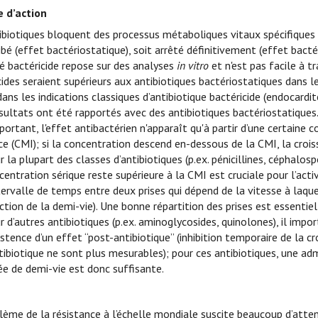
 d’action
ibiotiques bloquent des processus métaboliques vitaux spécifiques
ibé (effet bactériostatique), soit arrêté définitivement (effet bactér
ité bactéricide repose sur des analyses
in vitro
et n'est pas facile à tr
cides seraient supérieurs aux antibiotiques bactériostatiques dans l
ns les indications classiques d’antibiotique bactéricide (endocardi
sultats ont été rapportés avec des antibiotiques bactériostatiques
portant, l'effet antibactérien n'apparaît qu'à partir d’une certaine 
rice (CMI); si la concentration descend en-dessous de la CMI, la croi
r la plupart des classes d’antibiotiques (p.ex. pénicillines, céphalos
centration sérique reste supérieure à la CMI est cruciale pour l’act
ntervalle de temps entre deux prises qui dépend de la vitesse à laq
ction de la demi-vie). Une bonne répartition des prises est essentiel
r d’autres antibiotiques (p.ex. aminoglycosides, quinolones), il imp
xistence d’un effet “post-antibiotique” (inhibition temporaire de l
ntibiotique ne sont plus mesurables); pour ces antibiotiques, une a
ée de demi-vie est donc suffisante.
e
lème de la résistance à l’échelle mondiale suscite beaucoup d’atten