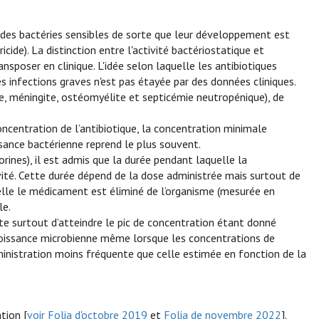
 des bactéries sensibles de sorte que leur développement est
icide). La distinction entre l'activité bactériostatique et
ansposer en clinique. L'idée selon laquelle les antibiotiques
es infections graves n'est pas étayée par des données cliniques.
te, méningite, ostéomyélite et septicémie neutropénique), de
.
concentration de l’antibiotique, la concentration minimale
ssance bactérienne reprend le plus souvent.
porines), il est admis que la durée pendant laquelle la
ivité. Cette durée dépend de la dose administrée mais surtout de
uelle le médicament est éliminé de l’organisme (mesurée en
le.
orte surtout d’atteindre le pic de concentration étant donné
a croissance microbienne même lorsque les concentrations de
dministration moins fréquente que celle estimée en fonction de la
tion [
voir Folia d'octobre 2019
et
Folia de novembre 2022
].