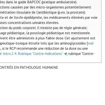
ées dans le guide BAPCOC (pratique ambulatoire).
nfections causées par des micro-organismes potentiellement
tration tissulaire de l’antibiotique (p.ex. la prostate).
ite et de l'orchi-épididymite, les médicaments éliminés par voie
eurs concentrations urinaires élevées.
tion du poids corporel. Il n’existe pas de règle générale;
sage pédiatrique, la posologie pédiatrique est mentionnée.
ivent être administrés à plus faible dose. Cet ajustement est
eutique-toxique étroite tels que les aminoglycosides [
voir
és, si le RCP recommande une réduction de la dose ou une
ir Intro.2.4. Rubrique “Contre-indications”
, rubrique "Contre-
CONTRÉS EN PATHOLOGIE HUMAINE