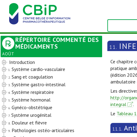
RÉPERTOIRE COMMENTÉ DES
INF
MÉDICAMENTS
11.
AOÛT
Ce chapitre c
Introduction
pratique amb
Système cardio-vasculaire
1.
(édition 202
Sang et coagulation
2.
ambulatoire 
Système gastro-intestinal
3.
Les directive
Système respiratoire
4.
http://organ
Système hormonal
5.
integral
.
Gynéco-obstétrique
6.
Le
Tableau 1
Système urogénital
7.
Douleur et fièvre
8.
Ant
11.1.
Pathologies ostéo-articulaires
9.