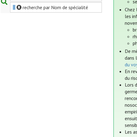
s
recherche par Nom de spécialité
Chez 
les i
novem
b
rh
p
De mê
dans 
du vo
En rev
du ris
Lors d
germe
rencon
nosoco
empir
ensui
sensib
Les as