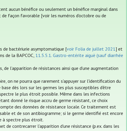
rtent aucun bénéfice ou seulement un bénéfice marginal dans
t de façon favorable [voir les numéros d’octobre ou de
as de bactériurie asymptomatique [
voir Folia de juillet 2021
] et
ions de la BAPCOC,
11.5.5.1. Gastro-entérite aiguë (sauf diarrhée
es, de l’apparition de résistances ainsi que d’une augmentation
re, on ne pourra que rarement s'appuyer sur l'identification du
base dès lors sur les germes les plus susceptibles d’être
 spectre le plus étroit possible. Même dans les infections
étant donné le risque accru de germe résistant, ce choix
 compte des données de résistance locale. Ce traitement est
sable et de son antibiogramme; si le germe identifié est encore
e à spectre plus étroit.
et de contrecarrer l'apparition d'une résistance (p.ex. dans les