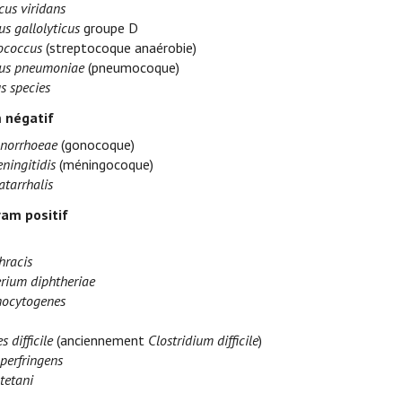
cus viridans
s gallolyticus
groupe D
ococcus
(streptocoque anaérobie)
cus pneumoniae
(pneumocoque)
s species
 négatif
onorrhoeae
(gonocoque)
ningitidis
(méningocoque)
atarrhalis
ram positif
hracis
rium diphtheriae
nocytogenes
s difficile
(anciennement
Clostridium difficile
)
perfringens
tetani