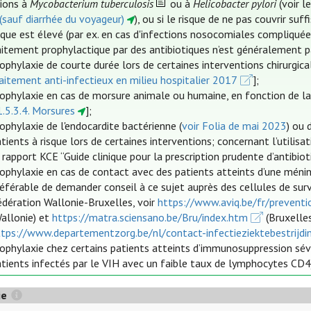
tions à
Mycobacterium tuberculosis
ou à
Helicobacter pylori
(voir 
 (sauf diarrhée du voyageur)
), ou si le risque de ne pas couvrir 
ique est élevé (par ex. en cas d'infections nosocomiales compliquée
aitement prophylactique par des antibiotiques n’est généralement pas
ophylaxie de courte durée lors de certaines interventions chirurgi
aitement anti-infectieux en milieu hospitalier 2017
];
ophylaxie en cas de morsure animale ou humaine, en fonction de la 
.5.3.4. Morsures
];
ophylaxie de l'endocardite bactérienne (
voir Folia de mai 2023
) ou 
tients à risque lors de certaines interventions; concernant l’utilisa
 rapport KCE “Guide clinique pour la prescription prudente d’antibiot
rophylaxie en cas de contact avec des patients atteints d’une méni
référable de demander conseil à ce sujet auprès des cellules de su
édération Wallonie-Bruxelles, voir
https://www.aviq.be/fr/preventi
Wallonie) et
https://matra.sciensano.be/Bru/index.htm
(Bruxelle
ttps://www.departementzorg.be/nl/contact-infectieziektebestrijdi
ophylaxie chez certains patients atteints d’immunosuppression sévè
tients infectés par le VIH avec un faible taux de lymphocytes CD4
ie