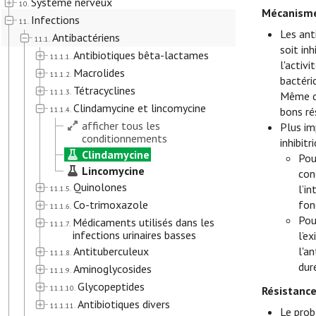
Système nerveux
10.
Mécanisme
Infections
11.
Les ant
Antibactériens
11.1.
soit inh
Antibiotiques bêta-lactames
11.1.1.
l'activ
Macrolides
11.1.2.
bactéri
Tétracyclines
11.1.3.
Même da
Clindamycine et lincomycine
11.1.4.
bons ré
afficher tous les
Plus im
conditionnements
inhibit
Clindamycine
Pou
Lincomycine
con
Quinolones
l’i
11.1.5.
Co-trimoxazole
fon
11.1.6.
Pou
Médicaments utilisés dans les
11.1.7.
infections urinaires basses
l’e
Antituberculeux
l'a
11.1.8.
dur
Aminoglycosides
11.1.9.
Glycopeptides
11.1.10.
Résistanc
Antibiotiques divers
11.1.11.
Le prob