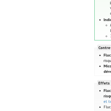
Indi
Contre
Flu
risq
Mico
dév
Effets
Fluc
ris
et t
Fluc