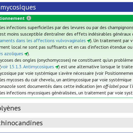
imycosiques
tionnement
les infections superficielles par des levures ou par des champignon
est moins susceptible d'entraîner des effets indésirables généraux 
aments dans les affections vulvovaginales
). Un traitement par 
ement local ne sont pas suffisants et en cas d’infection étendue o
és azoliques
).
ycoses des ongles (onychomycoses) ne constituent qu’un problème
(
voir 15.1.3. Antimycosiques
) est une alternative lorsque le trait
ycosique par voie systémique s’avère nécessaire (voir Positionnem
les mycoses du cuir chevelu, un antimycosique par voie systémique 
aconazole sont documentés dans cette indication (en
off-label
pour l’
les infections mycosiques généralisées, un traitement par voie syst
olyènes
chinocandines