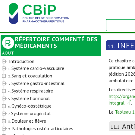
RÉPERTOIRE COMMENTÉ DES
INF
MÉDICAMENTS
11.
AOÛT
Ce chapitre c
Introduction
pratique amb
Système cardio-vasculaire
1.
(édition 202
Sang et coagulation
2.
ambulatoire 
Système gastro-intestinal
3.
Les directive
Système respiratoire
4.
http://organ
Système hormonal
5.
integral
.
Gynéco-obstétrique
6.
Le
Tableau 1
Système urogénital
7.
Douleur et fièvre
8.
Ant
11.1.
Pathologies ostéo-articulaires
9.