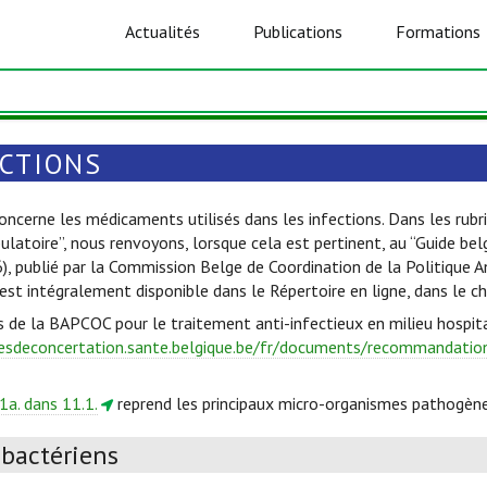
Actualités
Publications
Formations
ECTIONS
oncerne les médicaments utilisés dans les infections. Dans les rubri
ulatoire”, nous renvoyons, lorsque cela est pertinent, au “Guide be
6), publié par la Commission Belge de Coordination de la Politique 
est intégralement disponible dans le Répertoire en ligne, dans le c
s de la BAPCOC pour le traitement anti-infectieux en milieu hospita
esdeconcertation.sante.belgique.be/fr/documents/recommandations
1a. dans 11.1.
reprend les principaux micro-organismes pathogène
ibactériens