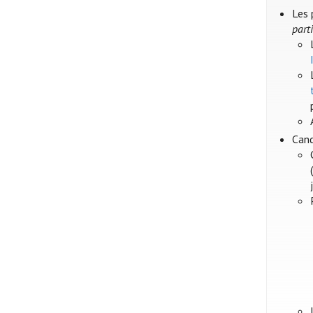
Les 
parti
Cand