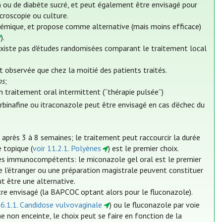
 ou de diabète sucré, et peut également être envisagé pour
croscopie ou culture.
émique, et propose comme alternative (mais moins efficace)
).
'existe pas d'études randomisées comparant le traitement local
 observée que chez la moitié des patients traités.
os
;
 traitement oral intermittent (“thérapie pulsée”)
binafine ou itraconazole peut être envisagé en cas d’échec du
près 3 à 8 semaines; le traitement peut raccourcir la durée
 topique (
voir 11.2.1. Polyènes
) est le premier choix.
es immunocompétents: le miconazole gel oral est le premier
 de l'étranger ou une préparation magistrale peuvent constituer
ut être une alternative.
re envisagé (la BAPCOC optant alors pour le fluconazole).
 6.1.1. Candidose vulvovaginale
) ou le fluconazole par voie
non enceinte, le choix peut se faire en fonction de la