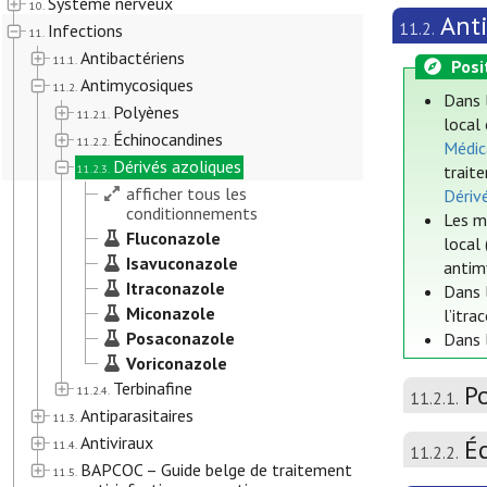
Système nerveux
10.
Ant
11.2.
Infections
11.
Antibactériens
11.1.
Posi
Antimycosiques
11.2.
Dans 
Polyènes
11.2.1.
local 
Échinocandines
11.2.2.
Médic
Dérivés azoliques
11.2.3.
trait
afficher tous les
Dériv
conditionnements
Les m
Fluconazole
local 
Isavuconazole
antim
Itraconazole
Dans 
Miconazole
l’itr
Posaconazole
Dans 
Voriconazole
Terbinafine
P
11.2.4.
11.2.1.
Antiparasitaires
11.3.
Antiviraux
É
11.4.
11.2.2.
BAPCOC – Guide belge de traitement
11.5.