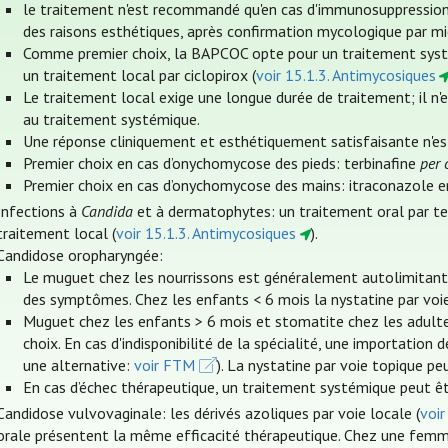
le traitement n'est recommandé qu'en cas d'immunosuppression
des raisons esthétiques, après confirmation mycologique par mi
Comme premier choix, la BAPCOC opte pour un traitement syst
un traitement local par ciclopirox (
voir 15.1.3. Antimycosiques
Le traitement local exige une longue durée de traitement; il n
au traitement systémique.
Une réponse cliniquement et esthétiquement satisfaisante n'est
Premier choix en cas d’onychomycose des pieds: terbinafine
per 
Premier choix en cas d’onychomycose des mains: itraconazole en
Infections à
Candida
et à dermatophytes: un traitement oral par ter
traitement local (
voir 15.1.3. Antimycosiques
).
Candidose oropharyngée:
Le muguet chez les nourrissons est généralement autolimitant a
des symptômes. Chez les enfants < 6 mois la nystatine par voie
Muguet chez les enfants > 6 mois et stomatite chez les adult
choix. En cas d'indisponibilité de la spécialité, une importation
une alternative:
voir FTM
). La nystatine par voie topique pe
En cas d’échec thérapeutique, un traitement systémique peut êt
Candidose vulvovaginale: les dérivés azoliques par voie locale (
voir
orale présentent la même efficacité thérapeutique. Chez une femme 