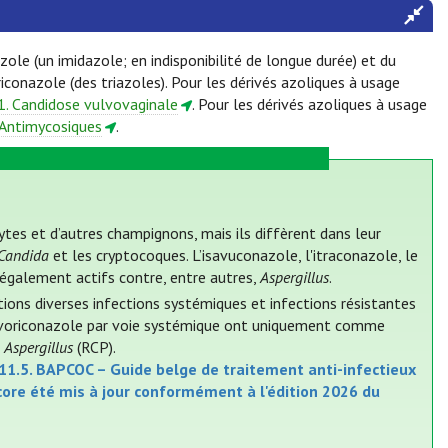
zole (un imidazole; en indisponibilité de longue durée) et du
iconazole (des triazoles). Pour les dérivés azoliques à usage
.1. Candidose vulvovaginale
. Pour les dérivés azoliques à usage
. Antimycosiques
.
ytes et d’autres champignons, mais ils diffèrent dans leur
Candida
et les cryptocoques. L’isavuconazole, l'itraconazole, le
 également actifs contre, entre autres,
Aspergillus
.
ions diverses infections systémiques et infections résistantes
le voriconazole par voie systémique ont uniquement comme
à
Aspergillus
(RCP).
11.5. BAPCOC – Guide belge de traitement anti-infectieux
ncore été mis à jour conformément à l'édition 2026 du