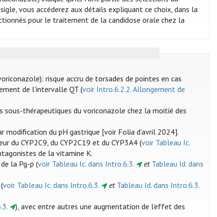
 sigle, vous accéderez aux détails expliquant ce choix, dans la
ionnés pour le traitement de la candidose orale chez la
voriconazole): risque accru de torsades de pointes en cas
ement de l’intervalle QT (
voir Intro.6.2.2. Allongement de
es sous-thérapeutiques du voriconazole chez la moitié des
r modification du pH gastrique [voir Folia d’avril 2024].
iteur du CYP2C9, du CYP2C19 et du CYP3A4 (
voir Tableau Ic.
ntagonistes de la vitamine K.
de la Pg-p (
voir Tableau Ic. dans Intro.6.3.
et
Tableau Id. dans
(
voir Tableau Ic. dans Intro.6.3.
et
Tableau Id. dans Intro.6.3.
.3.
), avec entre autres une augmentation de l’effet des