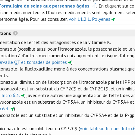
Formulaire de soins aux personnes âgées
.
En cliquant sur ce
fiche médicamenteuse. D'autres médicaments sont également sélect
personne âgée. Pour les consulter,
voir 11.2.1. Polyènes
ctions
entation de l’effet des antagonistes de la vitamine K.
onazole (possible aussi pour l’itraconazole, le posaconazole et le 
sociation à d’autres médicaments qui augmentent le risque d’allong
tervalle QT et torsades de pointes
).
conazole: la flucloxacilline mène à des concentrations plasmatiqu
ents.
conazole: diminution de l’absorption de l’itraconazole par les IPP pa
luconazole est un substrat du CYP2C9 et du CYP2C19, et un inhib
 Intro.6.3.
), avec entre autres une augmentation de l’effet des a
avuconazole est un substrat du CYP3A4, un inhibiteur du CYP3A4 et 
o.6.3.
).
raconazole est un substrat et un inhibiteur du CYP3A4 et de la P-gp 
iconazole est un inhibiteur du CYP2C9 (
voir Tableau Ic. dans Intro.6