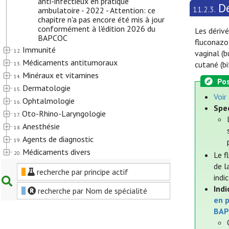
anti-infectieux en pratique
D
11.2.3.
ambulatoire - 2022 - Attention: ce
chapitre n'a pas encore été mis à jour
conformément à l'édition 2026 du
Les dérivé
BAPCOC
fluconazol
Immunité
12.
vaginal (
Médicaments antitumoraux
cutané (b
13.
Minéraux et vitamines
14.
Pos
Dermatologie
15.
Voir
Ophtalmologie
16.
Spe
Oto-Rhino-Laryngologie
17.
Anesthésie
18.
Agents de diagnostic
19.
Médicaments divers
20.
Le f
de l
recherche par principe actif
indi
Indi
recherche par Nom de spécialité
en p
BAP