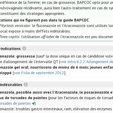
préférence de la femme; en cas de grossesse, BAPCOC opte pour un 
vulvovaginale récidivante, aussi bien l'auto-traitement en cas de 
constituent des stratégies appropriées.
cations qui ne figurent pas dans le guide BAPCOC
Pityriasis versicolor
: le fluconazole et l’itraconazole sont utilisés 
local expose à moins d'effets indésirables.
Tinea capitis
: l’utilisation
off-label
de l’itraconazole est peu docume
-indications
conazole: grossesse
(sauf la dose unique en cas de candidose vul
ue d’allongement de l’intervalle QT (
voir Intro.6.2.2. Allongement d
nazole gel oral: nourrissons de moins de 6 mois; jeunes enfa
eloppé
[
voir Folia de septembre 2012
].
 indésirables
onazole, possible aussi avec l’itraconazole, le posaconazole e
que de torsades de pointes
(pour les facteurs de risques de torsad
orsades de pointes
).
onazole: troubles gastro-intestinaux, rash, élévation des enzymes