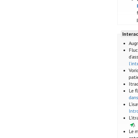
Intera
Augm
Fluc
d’as
l’in
Vori
pati
Itra
Le f
dans
L’is
Intr
L'it
).
Le m