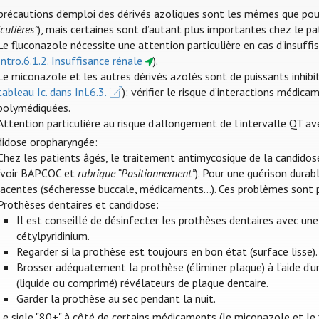
précautions d'emploi des dérivés azoliques sont les mêmes que pour
culières”
), mais certaines sont d’autant plus importantes chez le pa
Le fluconazole nécessite une attention particulière en cas d'insuffi
Intro.6.1.2. Insuffisance rénale
).
Le miconazole et les autres dérivés azolés sont de puissants inhibit
tableau Ic. dans Inl.6.3.
): vérifier le risque d’interactions médic
polymédiquées.
Attention particulière au risque d'allongement de l'intervalle QT av
idose oropharyngée:
Chez les patients âgés, le traitement antimycosique de la candido
(voir BAPCOC et
rubrique “Positionnement”
). Pour une guérison durab
jacentes (sécheresse buccale, médicaments...). Ces problèmes sont 
Prothèses dentaires et candidose:
Il est conseillé de désinfecter les prothèses dentaires avec une
cétylpyridinium.
Regarder si la prothèse est toujours en bon état (surface lisse).
Brosser adéquatement la prothèse (éliminer plaque) à l’aide d’
(liquide ou comprimé) révélateurs de plaque dentaire.
Garder la prothèse au sec pendant la nuit.
Le sigle "80+" à côté de certains médicaments (le miconazole et le f