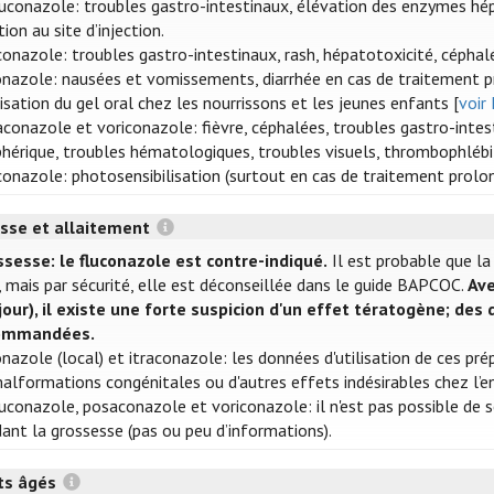
uconazole: troubles gastro-intestinaux, élévation des enzymes hép
tion au site d’injection.
conazole: troubles gastro-intestinaux, rash, hépatotoxicité, céphalé
nazole: nausées et vomissements, diarrhée en cas de traitement p
ilisation du gel oral chez les nourrissons et les jeunes enfants [
voir
conazole et voriconazole: fièvre, céphalées, troubles gastro-int
phérique, troubles hématologiques, troubles visuels, thrombophlébite
conazole: photosensibilisation (surtout en cas de traitement prolon
sse et allaitement
sesse: le fluconazole est contre-indiqué.
Il est probable que l
, mais par sécurité, elle est déconseillée dans le guide BAPCOC.
Ave
jour), il existe une forte suspicion d'un effet tératogène; de
ommandées.
nazole (local) et itraconazole: les données d'utilisation de ces pr
alformations congénitales ou d'autres effets indésirables chez l’e
uconazole, posaconazole et voriconazole: il n'est pas possible de s
ant la grossesse (pas ou peu d’informations).
ts âgés