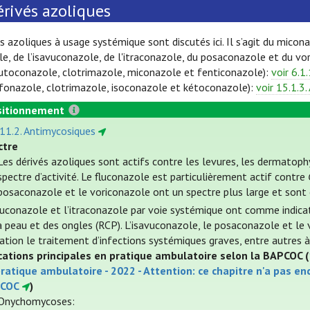
érivés azoliques
s azoliques à usage systémique sont discutés ici. Il s’agit du micona
e, de l’isavuconazole, de l'itraconazole, du posaconazole et du vor
butoconazole, clotrimazole, miconazole et fenticonazole):
voir 6.1
ifonazole, clotrimazole, isoconazole et kétoconazole):
voir 15.1.3
itionnement
 11.2. Antimycosiques
ctre
Les dérivés azoliques sont actifs contre les levures, les dermatoph
spectre d’activité. Le fluconazole est particulièrement actif contre
posaconazole et le voriconazole ont un spectre plus large et sont
luconazole et l’itraconazole par voie systémique ont comme indicat
a peau et des ongles (RCP). L’isavuconazole, le posaconazole et 
cation le traitement d’infections systémiques graves, entre autres 
cations principales en pratique ambulatoire selon la BAPCOC (
ratique ambulatoire - 2022 - Attention: ce chapitre n'a pas e
COC
)
Onychomycoses: