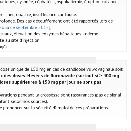
atiques, dyspnée, céphalées, hypokaliémie, éruption cutanée,
es, neuropathie, insuffisance cardiaque.
rolongé. Des cas d'étouffement ont été rapportés lors de
 Folia de septembre 2012
].
estinaux, élévation des enzymes hépatiques, œdème
 au site d’injection.
gé).
a dose unique de 150 mg en cas de candidose vulvovaginale soit
c des doses élevées de fluconazole (surtout si ≥ 400 mg
s doses supérieures à 150 mg par jour ne sont pas
éparations pendant la grossesse sont rassurantes (pas de signal
nfant selon nos sources).
e prononcer sur la sécurité d'emploi de ces préparations