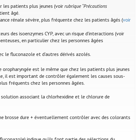
 les patients plus jeunes (voir
rubrique “Précautions
tient âgé.
sance rénale sévère, plus fréquente chez les patients âgés (
voir
eurs des isoenzymes CYP, avec un risque d'interactions (voir
amenteuses, en particulier chez les personnes âgées
ec le fluconazole et d'autres dérivés azolés.
se oropharyngée est le même que chez les patients plus jeunes
le, il est important de contrôler également les causes sous-
plus fréquents chez les personnes âgées.
 solution associant la chlorhexidine et le chlorure de
une brosse dure + éventuellement contrôler avec des colorants
luconazole) indique qu’ils font partie des sélections du