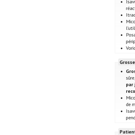
Isav
réac
Itra
Mico
l'ut
Posa
péri
Vori
Grosse
Gros
sûre
par 
rec
Mico
de m
Isav
pend
Patien