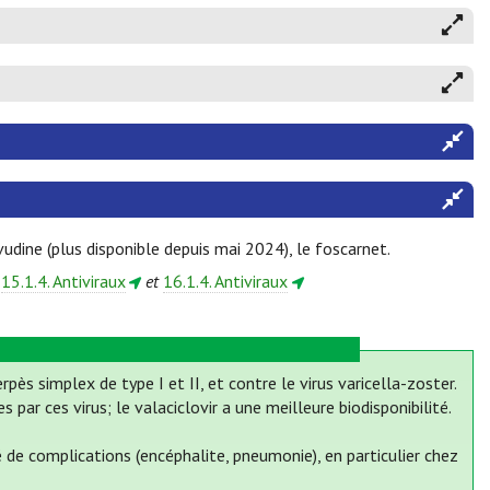
rivudine (plus disponible depuis mai 2024), le foscarnet.
t
15.1.4. Antiviraux
et
16.1.4. Antiviraux
erpès simplex de type I et II, et contre le virus varicella-zoster.
par ces virus; le valaciclovir a une meilleure biodisponibilité.
evé de complications (encéphalite, pneumonie), en particulier chez