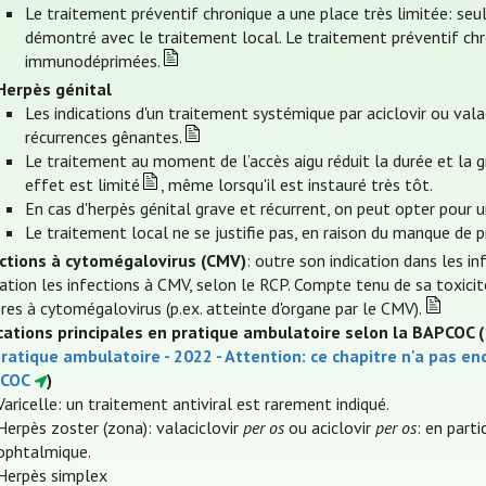
Le traitement préventif chronique a une place très limitée: seul
démontré avec le traitement local. Le traitement préventif chr
immunodéprimées.
Herpès génital
Les indications d'un traitement systémique par aciclovir ou vala
récurrences gênantes.
Le traitement au moment de l’accès aigu réduit la durée et la g
effet est limité
, même lorsqu'il est instauré très tôt.
En cas d'herpès génital grave et récurrent, on peut opter pour u
Le traitement local ne se justifie pas, en raison du manque de pr
ections à cytomégalovirus (CMV)
: outre son indication dans les i
cation les infections à CMV, selon le RCP. Compte tenu de sa toxicit
res à cytomégalovirus (p.ex. atteinte d'organe par le CMV).
cations principales en pratique ambulatoire selon la BAPCOC (
ratique ambulatoire - 2022 - Attention: ce chapitre n'a pas e
COC
)
Varicelle: un traitement antiviral est rarement indiqué.
Herpès zoster (zona): valaciclovir
per os
ou aciclovir
per os
: en part
ophtalmique.
Herpès simplex