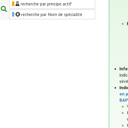
recherche par principe actif
recherche par Nom de spécialité
Inf
indi
sévè
Indi
en p
BAP