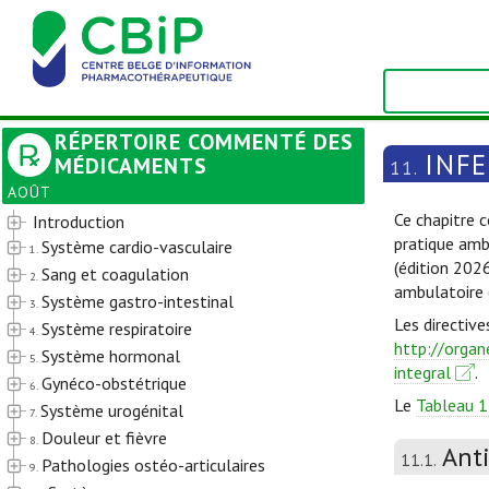
RÉPERTOIRE COMMENTÉ DES
INF
MÉDICAMENTS
11.
AOÛT
Ce chapitre c
Introduction
pratique amb
Système cardio-vasculaire
1.
(édition 202
Sang et coagulation
2.
ambulatoire 
Système gastro-intestinal
3.
Les directive
Système respiratoire
4.
http://organ
Système hormonal
5.
integral
.
Gynéco-obstétrique
6.
Le
Tableau 1
Système urogénital
7.
Douleur et fièvre
8.
Ant
11.1.
Pathologies ostéo-articulaires
9.