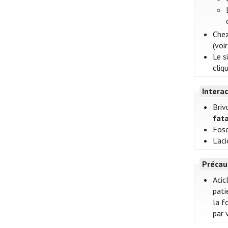
Chez
(voi
Le s
cliq
Intera
Briv
fat
Fosc
L’ac
Précau
Acic
pati
la f
par 