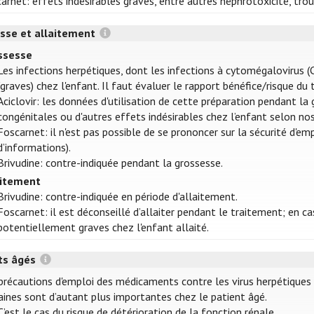
arnet: effets indésirables graves, entre autres néphrotoxicité, tr
sse et allaitement
ssesse
Les infections herpétiques, dont les infections à cytomégalovirus 
(graves) chez l'enfant. Il faut évaluer le rapport bénéfice/risque d
Aciclovir: les données d'utilisation de cette préparation pendant l
congénitales ou d'autres effets indésirables chez l’enfant selon nos
Foscarnet: il n'est pas possible de se prononcer sur la sécurité d'e
d’informations).
Brivudine: contre-indiquée pendant la grossesse.
aitement
Brivudine: contre-indiquée en période d'allaitement.
Foscarnet: il est déconseillé d’allaiter pendant le traitement; en ca
potentiellement graves chez l'enfant allaité.
ts âgés
précautions d'emploi des médicaments contre les virus herpétiques
aines sont d’autant plus importantes chez le patient âgé.
C’est le cas du risque de détérioration de la fonction rénale.