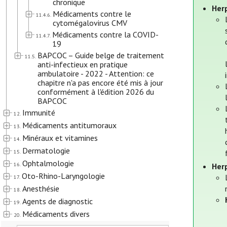
chronique
Her
Médicaments contre le
11.4.6.
cytomégalovirus CMV
Médicaments contre la COVID-
11.4.7.
19
BAPCOC – Guide belge de traitement
11.5.
anti-infectieux en pratique
ambulatoire - 2022 - Attention: ce
chapitre n'a pas encore été mis à jour
conformément à l'édition 2026 du
BAPCOC
Immunité
12.
Médicaments antitumoraux
13.
Minéraux et vitamines
14.
Dermatologie
15.
Ophtalmologie
16.
Her
Oto-Rhino-Laryngologie
17.
Anesthésie
18.
Agents de diagnostic
19.
Médicaments divers
20.