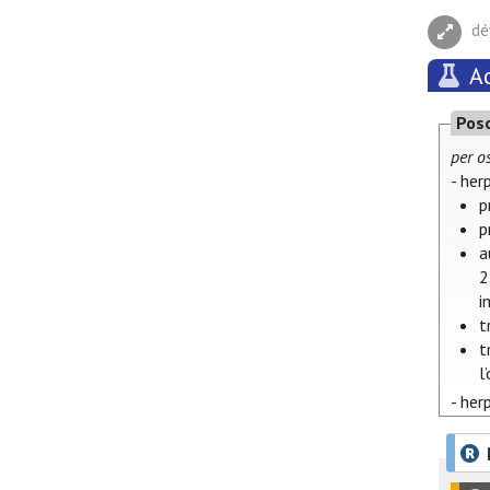
dé
Ac
Pos
per o
- her
p
p
a
2
i
t
t
l
- her