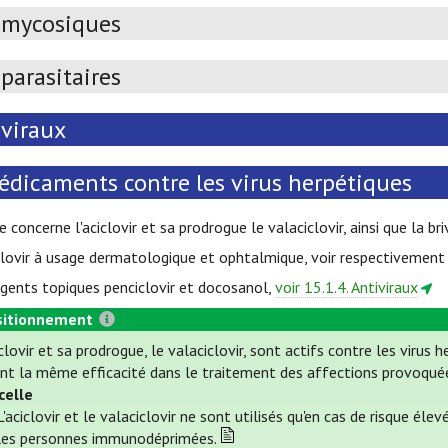
imycosiques
parasitaires
iviraux
édicaments contre les virus herpétiques
e concerne l'aciclovir et sa prodrogue le valaciclovir, ainsi que la b
iclovir à usage dermatologique et ophtalmique, voir respectivemen
agents topiques penciclovir et docosanol,
voir 15.1.4. Antiviraux
itionnement
iclovir et sa prodrogue, le valaciclovir, sont actifs contre les virus h
ont la même efficacité dans le traitement des affections provoquées 
celle
L'aciclovir et le valaciclovir ne sont utilisés qu'en cas de risque él
les personnes immunodéprimées.