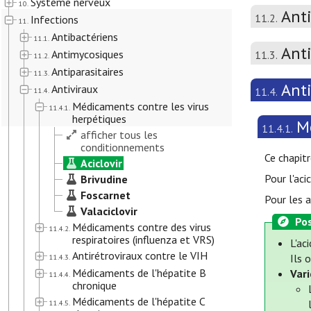
Système nerveux
10.
Ant
11.2.
Infections
11.
Antibactériens
11.1.
Anti
Antimycosiques
11.3.
11.2.
Antiparasitaires
11.3.
Ant
Antiviraux
11.4.
11.4.
Médicaments contre les virus
11.4.1.
herpétiques
M
11.4.1.
afficher tous les
conditionnements
Ce chapitr
Aciclovir
Pour l'ac
Brivudine
Foscarnet
Pour les 
Valaciclovir
Pos
Médicaments contre des virus
11.4.2.
respiratoires (influenza et VRS)
L'ac
Antirétroviraux contre le VIH
Ils 
11.4.3.
Médicaments de l'hépatite B
Vari
11.4.4.
chronique
Médicaments de l'hépatite C
11.4.5.