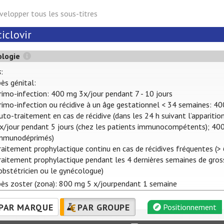
velopper tous les sous-titres
iclovir
ologie
s
:
pès génital:
rimo-infection: 400 mg 3x/jour pendant 7 - 10 jours
rimo-infection ou récidive à un âge gestationnel < 34 semaines: 4
uto-traitement en cas de récidive (dans les 24 h suivant l’appari
x/jour pendant 5 jours (chez les patients immunocompétents); 400 
mmunodéprimés)
raitement prophylactique continu en cas de récidives fréquentes (>
raitement prophylactique pendant les 4 dernières semaines de gros
’obstétricien ou le gynécologue)
pès zoster (zona): 800 mg 5 x/jourpendant 1 semaine
PAR MARQUE
PAR GROUPE
Positionnement