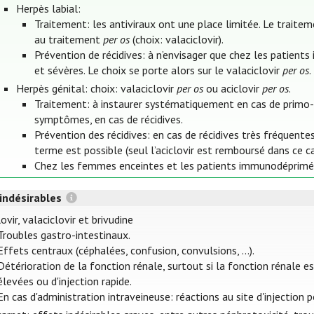
Herpès labial:
Traitement: les antiviraux ont une place limitée. Le traiteme
au traitement
per os
(choix: valaciclovir).
Prévention de récidives: à n’envisager que chez les patien
et sévères. Le choix se porte alors sur le valaciclovir
per os
.
Herpès génital: choix: valaciclovir
per os
ou aciclovir
per os
.
Traitement: à instaurer systématiquement en cas de primo-in
symptômes, en cas de récidives.
Prévention des récidives: en cas de récidives très fréquente
terme est possible (seul l’aciclovir est remboursé dans ce cas
Chez les femmes enceintes et les patients immunodéprimés,
 indésirables
lovir, valaciclovir et brivudine
Troubles gastro-intestinaux.
Effets centraux (céphalées, confusion, convulsions, ...).
Détérioration de la fonction rénale, surtout si la fonction rénale es
élevées ou d'injection rapide.
En cas d'administration intraveineuse: réactions au site d'injection