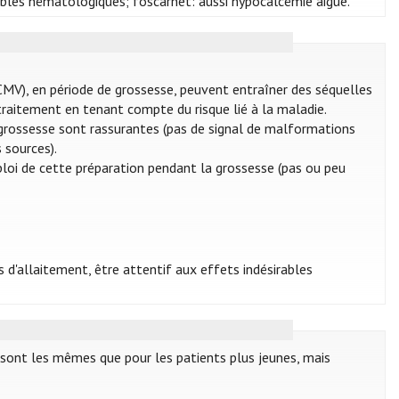
oubles hématologiques; foscarnet: aussi hypocalcémie aiguë.
(CMV), en période de grossesse, peuvent entraîner des séquelles
u traitement en tenant compte du risque lié à la maladie.
a grossesse sont rassurantes (pas de signal de malformations
 sources).
mploi de cette préparation pendant la grossesse (pas ou peu
s d'allaitement, être attentif aux effets indésirables
 sont les mêmes que pour les patients plus jeunes, mais