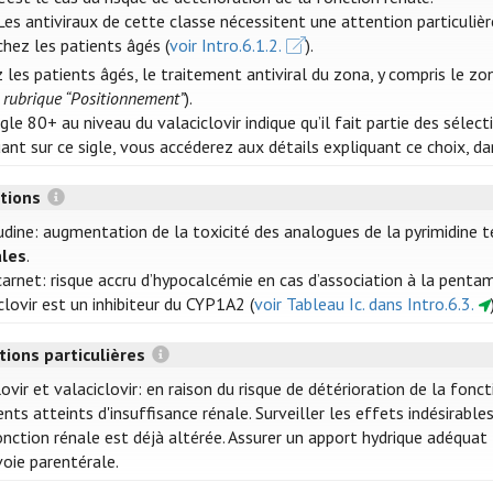
Les antiviraux de cette classe nécessitent une attention particuliè
chez les patients âgés (
voir Intro.6.1.2.
).
 les patients âgés, le traitement antiviral du zona, y compris le 
r
rubrique “Positionnement”
).
igle 80+ au niveau du valaciclovir indique qu’il fait partie des sélec
uant sur ce sigle, vous accéderez aux détails expliquant ce choix, 
ctions
udine: augmentation de la toxicité des analogues de la pyrimidine te
ales
.
arnet: risque accru d’hypocalcémie en cas d’association à la pentam
iclovir est un inhibiteur du CYP1A2 (
voir Tableau Ic. dans Intro.6.3.
tions particulières
lovir et valaciclovir: en raison du risque de détérioration de la fonc
ents atteints d'insuffisance rénale. Surveiller les effets indésirab
onction rénale est déjà altérée. Assurer un apport hydrique adéquat 
voie parentérale.