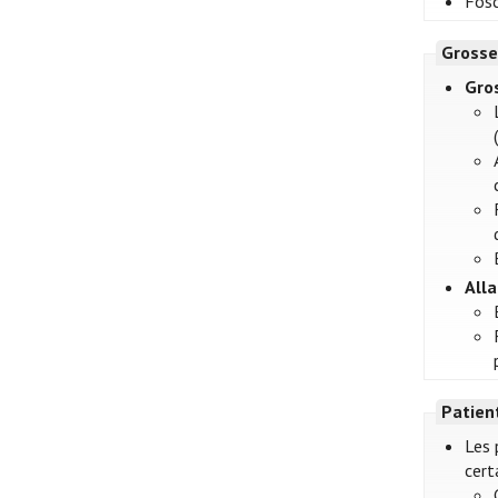
Fosc
Grosse
Gro
All
Patien
Les 
cert