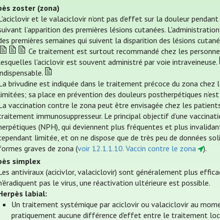
pès zoster (zona)
L'aciclovir et le valaciclovir n’ont pas d’effet sur la douleur pendan
suivant l’apparition des premières lésions cutanées. L'administratio
des premières semaines qui suivent la disparition des lésions cutané
Ce traitement est surtout recommandé chez les personne
lesquelles l'aciclovir est souvent administré par voie intraveineuse.
indispensable.
La brivudine est indiquée dans le traitement précoce du zona chez
limitées; sa place en prévention des douleurs postherpétiques n’est 
La vaccination contre le zona peut être envisagée chez les patie
traitement immunosuppresseur. Le principal objectif d’une vaccinati
herpétiques (NPH), qui deviennent plus fréquentes et plus invalidan
cependant limitée, et on ne dispose que de très peu de données sol
formes graves de zona (
voir 12.1.1.10. Vaccin contre le zona
).
pès simplex
Les antiviraux (acicivlor, valaciclovir) sont généralement plus effic
n'éradiquent pas le virus, une réactivation ultérieure est possible.
Herpès labial:
Un traitement systémique par aciclovir ou valaciclovir au moment
pratiquement aucune différence d'effet entre le traitement loc