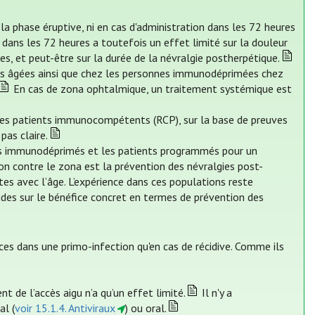
t la phase éruptive, ni en cas d'administration dans les 72 heures
n dans les 72 heures a toutefois un effet limité sur la douleur
es, et peut-être sur la durée de la névralgie postherpétique.
s âgées ainsi que chez les personnes immunodéprimées chez
En cas de zona ophtalmique, un traitement systémique est
 les patients immunocompétents (RCP), sur la base de preuves
pas claire.
nts immunodéprimés et les patients programmés pour un
on contre le zona est la prévention des névralgies post-
tes avec l’âge. L’expérience dans ces populations reste
ides sur le bénéfice concret en termes de prévention des
aces dans une primo-infection qu'en cas de récidive. Comme ils
 de l’accès aigu n’a qu’un effet limité.
Il n'y a
al (
voir 15.1.4. Antiviraux
) ou oral.