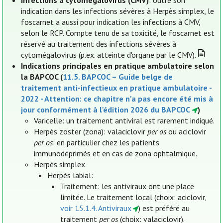
Infections à cytomégalovirus (CMV)
: outre son
indication dans les infections sévères à Herpès simplex, le
foscarnet a aussi pour indication les infections à CMV,
selon le RCP. Compte tenu de sa toxicité, le foscarnet est
réservé au traitement des infections sévères à
cytomégalovirus (p.ex. atteinte d'organe par le CMV).
Indications principales en pratique ambulatoire selon
la BAPCOC (
11.5. BAPCOC – Guide belge de
traitement anti-infectieux en pratique ambulatoire -
2022 - Attention: ce chapitre n'a pas encore été mis à
jour conformément à l'édition 2026 du BAPCOC
)
Varicelle: un traitement antiviral est rarement indiqué.
Herpès zoster (zona): valaciclovir
per os
ou aciclovir
per os
: en particulier chez les patients
immunodéprimés et en cas de zona ophtalmique.
Herpès simplex
Herpès labial:
Traitement: les antiviraux ont une place
limitée. Le traitement local (choix: aciclovir,
voir 15.1.4. Antiviraux
) est préféré au
traitement
per os
(choix: valaciclovir).