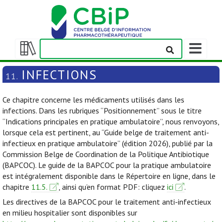
Afficher/m
la
Afficher/masquer
barre
la
INFECTIONS
11.
de
table
navigation
des
Ce chapitre concerne les médicaments utilisés dans les
matières
infections. Dans les rubriques “Positionnement” sous le titre
“Indications principales en pratique ambulatoire”, nous renvoyons,
lorsque cela est pertinent, au “Guide belge de traitement anti-
infectieux en pratique ambulatoire” (édition 2026), publié par la
Commission Belge de Coordination de la Politique Antibiotique
(BAPCOC). Le guide de la BAPCOC pour la pratique ambulatoire
est intégralement disponible dans le Répertoire en ligne, dans le
chapitre
11.5.
, ainsi qu’en format PDF: cliquez
ici
.
Les directives de la BAPCOC pour le traitement anti-infectieux
en milieu hospitalier sont disponibles sur