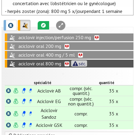
concertation avec l’obstétricien ou le gynécologue)
- herpès zoster (zona): 800 mg 5 x/jourpendant 1 semaine
aciclovir injection/perfusion 250 mg
aciclovir oral 200 mg
aciclovir oral 400 mg / 5 ml
aciclovir oral 800 mg
séc.
spécialité
quantité
compr. (séc.
Aciclovir AB
35 x
quantit.)
compr. (séc.
Aciclovir EG
35 x
non quantit.)
Aciclovir
compr.
35 x
Sandoz
Aciclovir GSK
compr.
35 x