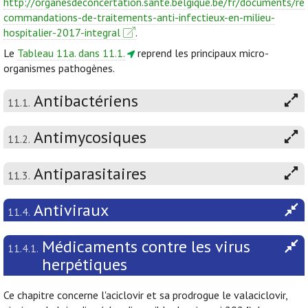
http://organesdeconcertation.sante.belgique.be/fr/documents/re
commandations-de-traitements-anti-infectieux-en-milieu-
hospitalier-2017-integral
.
Le
Tableau 11a. dans 11.1.
reprend les principaux micro-
organismes pathogènes.
Antibactériens
11.1.
Antimycosiques
11.2.
Antiparasitaires
11.3.
Antiviraux
11.4.
Médicaments contre les virus
11.4.1.
herpétiques
Ce chapitre concerne l'aciclovir et sa prodrogue le valaciclovir,