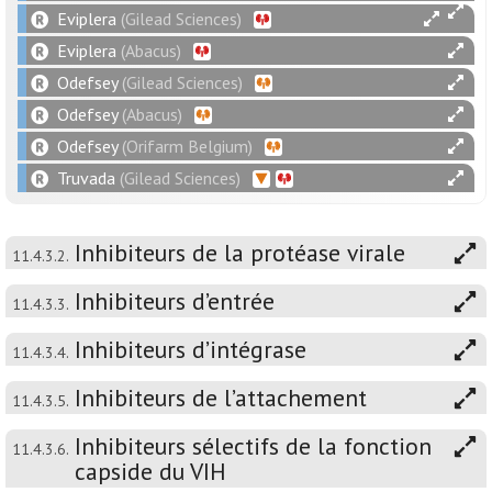
Eviplera
(Gilead Sciences)
Eviplera
(Abacus)
Odefsey
(Gilead Sciences)
Odefsey
(Abacus)
Odefsey
(Orifarm Belgium)
Truvada
(Gilead Sciences)
Inhibiteurs de la protéase virale
11.4.3.2.
Inhibiteurs d’entrée
11.4.3.3.
Inhibiteurs d’intégrase
11.4.3.4.
Inhibiteurs de l’attachement
11.4.3.5.
Inhibiteurs sélectifs de la fonction
11.4.3.6.
capside du VIH