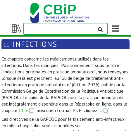
Afficher/m
la
Afficher/masquer
barre
la
INFECTIONS
11.
de
table
navigation
des
Ce chapitre concerne les médicaments utilisés dans les
matières
infections. Dans les rubriques “Positionnement” sous le titre
“Indications principales en pratique ambulatoire”, nous renvoyons,
lorsque cela est pertinent, au “Guide belge de traitement anti-
infectieux en pratique ambulatoire” (édition 2026), publié par la
Commission Belge de Coordination de la Politique Antibiotique
(BAPCOC). Le guide de la BAPCOC pour la pratique ambulatoire
est intégralement disponible dans le Répertoire en ligne, dans le
chapitre
11.5.
, ainsi qu’en format PDF: cliquez
ici
.
Les directives de la BAPCOC pour le traitement anti-infectieux
en milieu hospitalier sont disponibles sur