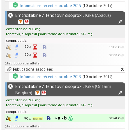
Informations récentes octobre 2019
(10 octobre 2019)
Emtricitabine / Tenofovir disoproxil Krka
(Abacus)
emtricitabine
200
mg
ténofovir
,
disoproxil
[
sous forme de succinate
]
245
mg
compr. pellic.
30 x
158,55 €
90 x
365,35 €
(distribution parallèle)
Publications associées
Informations récentes octobre 2019
(10 octobre 2019)
Emtricitabine / Tenofovir disoproxil Krka
(Orifarm
Belgium)
emtricitabine
200
mg
ténofovir
,
disoproxil
[
sous forme de succinate
]
245
mg
compr. pellic.
90 x
365,41 €
nouveau
(distribution parallèle)