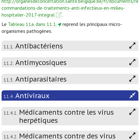
http://organesdeconcertation.sante.belgique.be/fr/documents/re
commandations-de-traitements-anti-infectieux-en-milieu-
hospitalier-2017-integral
.
Le
Tableau 11a. dans 11.1.
reprend les principaux micro-
organismes pathogènes.
Antibactériens
11.1.
Antimycosiques
11.2.
Antiparasitaires
11.3.
Antiviraux
11.4.
Médicaments contre les virus
11.4.1.
herpétiques
Médicaments contre des virus
11.4.2.