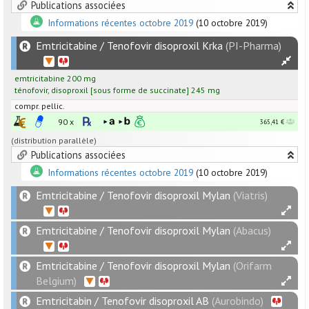
Publications associées
Informations récentes octobre 2019
(10 octobre 2019)
Emtricitabine / Tenofovir disoproxil Krka
(PI-Pharma)
emtricitabine
200
mg
ténofovir
,
disoproxil
[
sous forme de succinate
]
245
mg
compr. pellic.
90 x
365,41 €
(distribution parallèle)
Publications associées
Informations récentes octobre 2019
(10 octobre 2019)
Emtricitabine / Tenofovir disoproxil Mylan
(Viatris)
Emtricitabine / Tenofovir disoproxil Mylan
(Abacus)
Emtricitabine / Tenofovir disoproxil Mylan
(Orifarm
Belgium)
Emtricitabin / Tenofovir disoproxil AB
(Aurobindo)