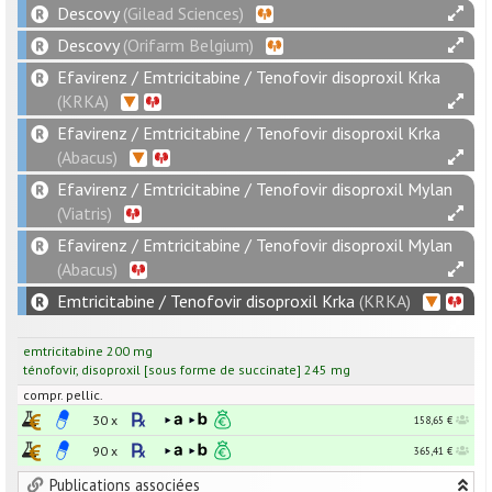
Descovy
(Gilead Sciences)
Descovy
(Orifarm Belgium)
Efavirenz / Emtricitabine / Tenofovir disoproxil Krka
(KRKA)
Efavirenz / Emtricitabine / Tenofovir disoproxil Krka
(Abacus)
Efavirenz / Emtricitabine / Tenofovir disoproxil Mylan
(Viatris)
Efavirenz / Emtricitabine / Tenofovir disoproxil Mylan
(Abacus)
Emtricitabine / Tenofovir disoproxil Krka
(KRKA)
emtricitabine
200
mg
ténofovir
,
disoproxil
[
sous forme de succinate
]
245
mg
compr. pellic.
30 x
158,65 €
90 x
365,41 €
Publications associées