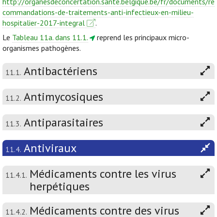
http://organesdeconcertation.sante.belgique.be/fr/documents/re
commandations-de-traitements-anti-infectieux-en-milieu-
hospitalier-2017-integral
.
Le
Tableau 11a. dans 11.1.
reprend les principaux micro-
organismes pathogènes.
Antibactériens
11.1.
Antimycosiques
11.2.
Antiparasitaires
11.3.
Antiviraux
11.4.
Médicaments contre les virus
11.4.1.
herpétiques
Médicaments contre des virus
11.4.2.