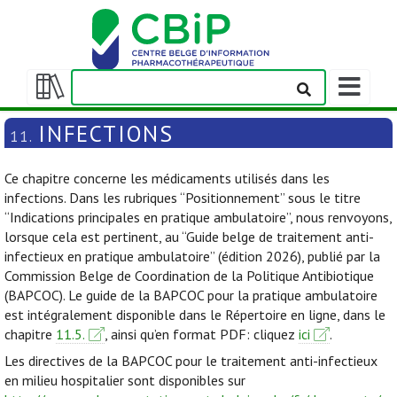
Afficher/m
la
Afficher/masquer
barre
la
INFECTIONS
11.
de
table
navigation
des
Ce chapitre concerne les médicaments utilisés dans les
matières
infections. Dans les rubriques “Positionnement” sous le titre
“Indications principales en pratique ambulatoire”, nous renvoyons,
lorsque cela est pertinent, au “Guide belge de traitement anti-
infectieux en pratique ambulatoire” (édition 2026), publié par la
Commission Belge de Coordination de la Politique Antibiotique
(BAPCOC). Le guide de la BAPCOC pour la pratique ambulatoire
est intégralement disponible dans le Répertoire en ligne, dans le
chapitre
11.5.
, ainsi qu’en format PDF: cliquez
ici
.
Les directives de la BAPCOC pour le traitement anti-infectieux
en milieu hospitalier sont disponibles sur