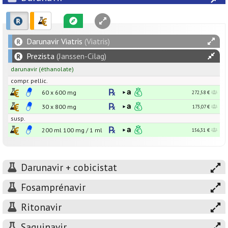
Darunavir Viatris
(Viatris)
Prezista
(Janssen-Cilag)
darunavir
(éthanolate)
compr. pellic.
60 x
600
mg
272,58 €
30 x
800
mg
173,07 €
susp.
200 ml
100
mg
/
1
ml
156,31 €
Darunavir + cobicistat
Fosamprénavir
Ritonavir
Saquinavir