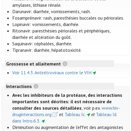
amylases, lithiase rénale.
Darunavir: diarrhée, vomissements, rash.
Fosamprénavir: rash, paresthésies buccales ou périorales.
Lopinavir: vomissements, diarrhée.
Ritonavir: paresthésies périorales et périphériques,
diarrhée et altération du goût.
Saquinavir: céphalées, diarrhée.
Tipranavir: diarrhée, hépatotoxicité.
Grossesse et allaitement
Voir 11.4.3. Antirétroviraux contre le VIH
Interactions
Avec les inhibiteurs de la protéase, des interactions
importantes sont décrites: il est nécessaire de
consulter des sources détaillées
, voir p.ex.
www.hiv-
druginteractions.org
et
Tableau Ic.
et
Tableau Id.
dans Intro.6.3.
.
Diminution ou augmentation de l’effet des antagonistes