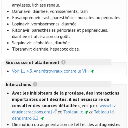
amylases, lithiase rénale.
Darunavir: diarrhée, vomissements, rash.
Fosamprénavir: rash, paresthésies buccales ou périorales.
Lopinavir: vomissements, diarrhée.
Ritonavir: paresthésies périorales et périphériques,
diarrhée et altération du goût.
Saquinavir: céphalées, diarrhée.
Tipranavir: diarrhée, hépatotoxicité.
Grossesse et allaitement
Voir 11.4.3. Antirétroviraux contre le VIH
Interactions
Avec les inhibiteurs de la protéase, des interactions
importantes sont décrites: il est nécessaire de
consulter des sources détaillées
, voir p.ex.
www.hiv-
druginteractions.org
et
Tableau Ic.
et
Tableau Id.
dans Intro.6.3.
.
Diminution ou augmentation de l’effet des antagonistes