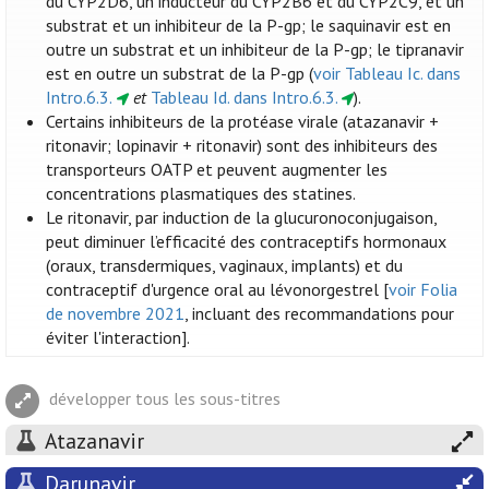
du CYP2D6, un inducteur du CYP2B6 et du CYP2C9, et un
substrat et un inhibiteur de la P-gp; le saquinavir est en
outre un substrat et un inhibiteur de la P-gp; le tipranavir
est en outre un substrat de la P-gp (
voir Tableau Ic. dans
Intro.6.3.
et
Tableau Id. dans Intro.6.3.
).
Certains inhibiteurs de la protéase virale (atazanavir +
ritonavir; lopinavir + ritonavir) sont des inhibiteurs des
transporteurs OATP et peuvent augmenter les
concentrations plasmatiques des statines.
Le ritonavir, par induction de la glucuronoconjugaison,
peut diminuer l’efficacité des contraceptifs hormonaux
(oraux, transdermiques, vaginaux, implants) et du
contraceptif d'urgence oral au lévonorgestrel [
voir Folia
de novembre 2021
, incluant des recommandations pour
éviter l'interaction].
développer tous les sous-titres
Atazanavir
Darunavir