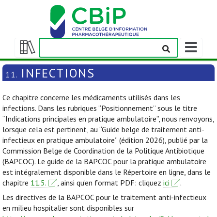
Afficher/m
la
Afficher/masquer
barre
la
INFECTIONS
11.
de
table
navigation
des
Ce chapitre concerne les médicaments utilisés dans les
matières
infections. Dans les rubriques “Positionnement” sous le titre
“Indications principales en pratique ambulatoire”, nous renvoyons,
lorsque cela est pertinent, au “Guide belge de traitement anti-
infectieux en pratique ambulatoire” (édition 2026), publié par la
Commission Belge de Coordination de la Politique Antibiotique
(BAPCOC). Le guide de la BAPCOC pour la pratique ambulatoire
est intégralement disponible dans le Répertoire en ligne, dans le
chapitre
11.5.
, ainsi qu’en format PDF: cliquez
ici
.
Les directives de la BAPCOC pour le traitement anti-infectieux
en milieu hospitalier sont disponibles sur