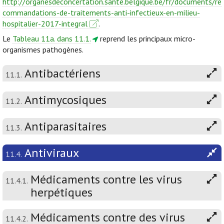
http://organesdeconcertation.sante.belgique.be/fr/documents/re
commandations-de-traitements-anti-infectieux-en-milieu-
hospitalier-2017-integral
.
Le
Tableau 11a. dans 11.1.
reprend les principaux micro-
organismes pathogènes.
Antibactériens
11.1.
Antimycosiques
11.2.
Antiparasitaires
11.3.
Antiviraux
11.4.
Médicaments contre les virus
11.4.1.
herpétiques
Médicaments contre des virus
11.4.2.