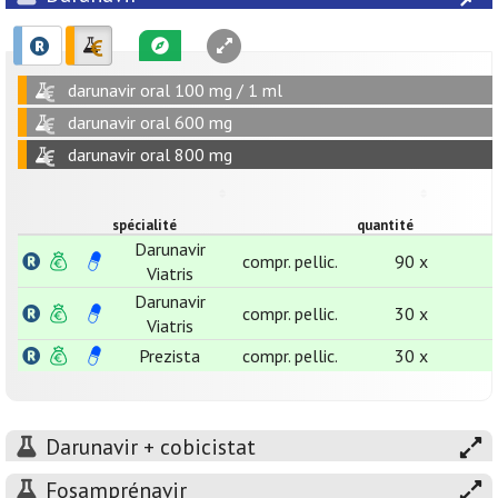
darunavir oral 100 mg / 1 ml
darunavir oral 600 mg
darunavir oral 800 mg
spécialité
quantité
Darunavir
compr. pellic.
90 x
Viatris
Darunavir
compr. pellic.
30 x
Viatris
Prezista
compr. pellic.
30 x
Darunavir + cobicistat
Fosamprénavir