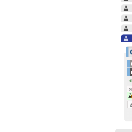
ri
su