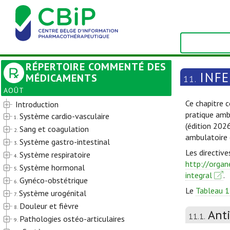
RÉPERTOIRE COMMENTÉ DES
INF
MÉDICAMENTS
11.
AOÛT
Ce chapitre c
Introduction
pratique amb
Système cardio-vasculaire
1.
(édition 202
Sang et coagulation
2.
ambulatoire 
Système gastro-intestinal
3.
Les directive
Système respiratoire
4.
http://organ
Système hormonal
5.
integral
.
Gynéco-obstétrique
6.
Le
Tableau 1
Système urogénital
7.
Douleur et fièvre
8.
Ant
11.1.
Pathologies ostéo-articulaires
9.