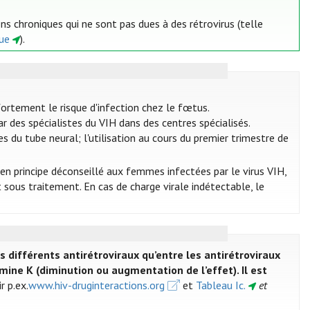
ons chroniques qui ne sont pas dues à des rétrovirus (telle
que
).
ortement le risque d'infection chez le fœtus.
 des spécialistes du VIH dans des centres spécialisés.
s du tube neural; l'utilisation au cours du premier trimestre de
 en principe déconseillé aux femmes infectées par le virus VIH,
sous traitement. En cas de charge virale indétectable, le
s différents antirétroviraux qu’entre les antirétroviraux
ne K (diminution ou augmentation de l’effet). Il est
ir p.ex.
www.hiv-druginteractions.org
et
Tableau Ic.
et