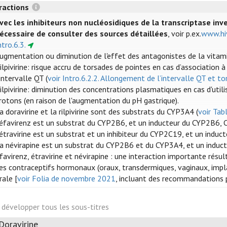
ractions
vec les inhibiteurs non nucléosidiques de la transcriptase inve
écessaire de consulter des sources détaillées
, voir p.ex.
www.hiv
ntro.6.3.
ugmentation ou diminution de l'effet des antagonistes de la vitam
ilpivirine: risque accru de torsades de pointes en cas d’associatio
'intervalle QT (
voir Intro.6.2.2. Allongement de l’intervalle QT et t
ilpivirine: diminution des concentrations plasmatiques en cas d'uti
rotons (en raison de l'augmentation du pH gastrique).
a doravirine et la rilpivirine sont des substrats du CYP3A4 (
voir Tabl
'éfavirenz est un substrat du CYP2B6, et un inducteur du CYP2B6,
’étravirine est un substrat et un inhibiteur du CYP2C19, et un induc
a névirapine est un substrat du CYP2B6 et du CYP3A4, et un induc
favirenz, étravirine et névirapine : une interaction importante résu
es contraceptifs hormonaux (oraux, transdermiques, vaginaux, impl
rale [
voir Folia de novembre 2021
, incluant des recommandations po
développer tous les sous-titres
Doravirine