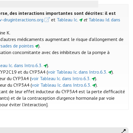
rse, des interactions importantes sont décrites: il est
-druginteractions.org
et
Tableau Ic.
et
Tableau Id. dans
ine K.
n à d'autres médicaments augmentant le risque d'allongement de
orsades de pointes
).
lisation concomitante avec des inhibiteurs de la pompe à
eau Ic. dans Intro.6.3.
).
 CYP2C19 et du CYP3A4 (
voir Tableau Ic. dans Intro.6.3.
).
teur du CYP3A4 (
voir Tableau Ic. dans Intro.6.3.
).
teur du CYP3A4 (
voir Tableau Ic. dans Intro.6.3.
).
ltant de leur effet inducteur du CYP3A4 est la perte d’efficacité
ants) et de la contraception d'urgence hormonale par voie
ur éviter l'interaction].