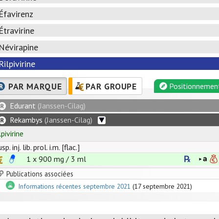
Éfavirenz
Étravirine
Névirapine
Rilpivirine
PAR MARQUE
PAR GROUPE
Positionnemen
Edurant
(Janssen-Cilag)
Rekambys
(Janssen-Cilag)
lpivirine
sp. inj. lib. prol. i.m. [flac.]
1 x
900
mg
/
3
ml
Publications associées
Informations récentes septembre 2021
(17 septembre 2021)