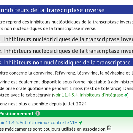
Inhibiteurs de la transcriptase inverse
tre reprend des inhibiteurs nucléotidiques de la transcriptase inverse
urs non nucléosidiques de la transcriptase inverse.
Inhibiteurs nucléotidiques de la transcriptase inve
1.
Inhibiteurs nucléosidiques de la transcriptase inve
2.
Inhibiteurs non nucléosidiques de la transcriptase 
3.
itre concerne la doravirine, l’éfavirenz, l’étravirine, la névirapine et la
ivirine est également disponible sous forme injectable à administre
 de prise orale quotidienne pendant 1 mois (test de tolérance). Dans 
trée avec le cabotégravir (
voir 11.4.3.4. Inhibiteurs d’intégrase
).
renz n’est plus disponible depuis juillet 2024.
Positionnement
oir 11.4.3. Antirétroviraux contre le VIH
es médicaments sont toujours utilisés en association.