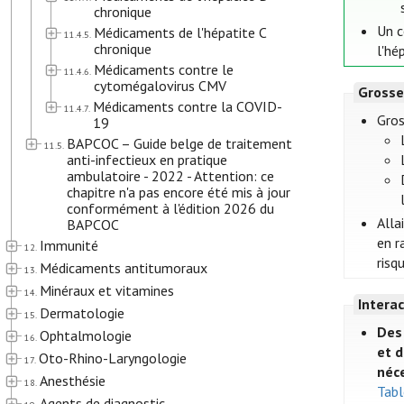
chronique
Un c
Médicaments de l'hépatite C
11.4.5.
chronique
l'hé
Médicaments contre le
11.4.6.
cytomégalovirus CMV
Grosse
Médicaments contre la COVID-
11.4.7.
Gros
19
BAPCOC – Guide belge de traitement
11.5.
anti-infectieux en pratique
ambulatoire - 2022 - Attention: ce
chapitre n'a pas encore été mis à jour
conformément à l'édition 2026 du
Alla
BAPCOC
en r
Immunité
12.
risq
Médicaments antitumoraux
13.
Minéraux et vitamines
14.
Intera
Dermatologie
15.
Des 
Ophtalmologie
16.
et d
Oto-Rhino-Laryngologie
17.
néce
Anesthésie
18.
Tabl
Agents de diagnostic