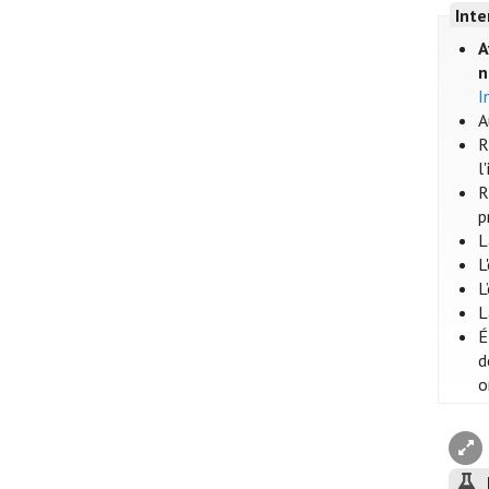
Inte
A
n
I
A
R
l
R
p
L
L
L
L
É
d
o