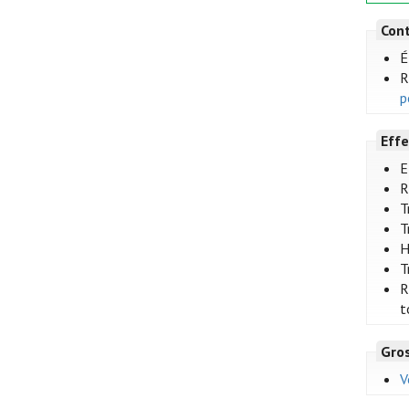
Cont
É
R
p
Effe
E
R
T
T
H
T
R
t
Gro
V