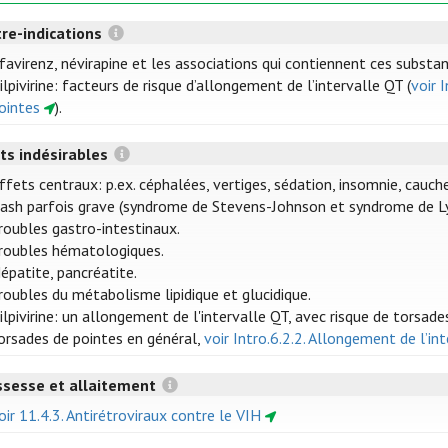
re-indications
favirenz, névirapine et les associations qui contiennent ces substa
ilpivirine: facteurs de risque d’allongement de l’intervalle QT (
voir 
ointes
).
ts indésirables
ffets centraux: p.ex. céphalées, vertiges, sédation, insomnie, cauch
ash parfois grave (syndrome de Stevens-Johnson et syndrome de Ly
roubles gastro-intestinaux.
roubles hématologiques.
épatite, pancréatite.
roubles du métabolisme lipidique et glucidique.
ilpivirine: un allongement de l'intervalle QT, avec risque de torsade
orsades de pointes en général,
voir Intro.6.2.2. Allongement de l’i
ssesse et allaitement
oir 11.4.3. Antirétroviraux contre le VIH