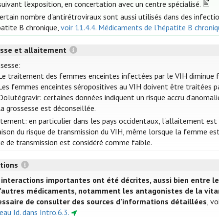
suivant l'exposition, en concertation avec un centre spécialisé.
ertain nombre d'antirétroviraux sont aussi utilisés dans des infecti
patite B chronique,
voir 11.4.4. Médicaments de l'hépatite B chroni
sse et allaitement
sesse:
Le traitement des femmes enceintes infectées par le VIH diminue f
Les femmes enceintes séropositives au VIH doivent être traitées par
Dolutégravir: certaines données indiquent un risque accru d'anomalie
la grossesse est déconseillée.
itement: en particulier dans les pays occidentaux, l'allaitement est
aison du risque de transmission du VIH, même lorsque la femme est 
ue de transmission est considéré comme faible.
ctions
interactions importantes ont été décrites, aussi bien entre le
’autres médicaments, notamment les antagonistes de la vitami
ssaire de consulter des sources d’informations détaillées
, vo
eau Id. dans Intro.6.3.