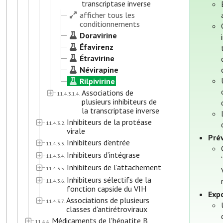
transcriptase inverse
afficher tous les
conditionnements
Doravirine
Éfavirenz
Étravirine
Névirapine
Rilpivirine
Associations de
11.4.3.1.4.
plusieurs inhibiteurs de
la transcriptase inverse
Inhibiteurs de la protéase
11.4.3.2.
virale
Prév
Inhibiteurs d’entrée
11.4.3.3.
Inhibiteurs d’intégrase
11.4.3.4.
Inhibiteurs de l’attachement
11.4.3.5.
Inhibiteurs sélectifs de la
11.4.3.6.
fonction capside du VIH
Expo
Associations de plusieurs
11.4.3.7.
classes d'antirétroviraux
Médicaments de l'hépatite B
11.4.4.