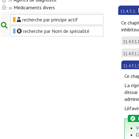
19.
Médicaments divers
20.
11.4.3.1.
recherche par principe actif
Ce chapi
inhibite
recherche par Nom de spécialité
11.4.3.1.
11.4.3.1.
11.4.3.1.
Ce chap
La rilp
d'essai
adminis
L’éfavi
V
C