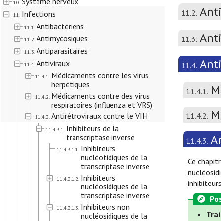
Système nerveux
10.
Ant
11.2.
Infections
11.
Antibactériens
11.1.
Anti
Antimycosiques
11.3.
11.2.
Antiparasitaires
11.3.
Ant
Antiviraux
11.4.
11.4.
Médicaments contre les virus
11.4.1.
herpétiques
M
11.4.1.
Médicaments contre des virus
11.4.2.
respiratoires (influenza et VRS)
Mé
Antirétroviraux contre le VIH
11.4.2.
11.4.3.
Inhibiteurs de la
11.4.3.1.
An
transcriptase inverse
11.4.3.
Inhibiteurs
11.4.3.1.1.
nucléotidiques de la
Ce chapitr
transcriptase inverse
nucléosidi
Inhibiteurs
11.4.3.1.2.
inhibiteur
nucléosidiques de la
transcriptase inverse
Pos
Inhibiteurs non
11.4.3.1.3.
Trai
nucléosidiques de la