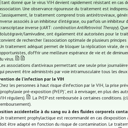
Etant donné que le virus VIH devient rapidement résistant en cas
association. Une observance rigoureuse du traitement est indispensab
Classiquement, le traitement comprend trois antirétroviraux, génér
inverse associés à un inhibiteur d’intégrase, ou parfois un inhibiteur
transcriptase inverse (cART:
combination AntiRetroviral Therapy
). Qu
dolutégravir/lamivudine, ont également été autorisées pour le trait
convient de rechercher l'association optimale de plusieurs principes 
Un traitement adéquat permet de bloquer la réplication virale, de r
opportunistes, d'offrir une meilleure espérance de vie et de diminuer
du virus.
Les associations d’antiviraux permettant une seule prise journalière
qui peuvent être administrés par voie intramusculaire tous les deux
ention de l’infection par le VIH
Chez les personnes à haut risque d’infection par le VIH, la prise prév
“prophylaxie pré-exposition (PrEP)”, est à envisager, en plus des aut
VIH réguliers).
La PrEP est remboursée à certaines conditions. (cli
remboursement).
sition accidentelle à du sang ou à des fluides corporels conta
Un traitement prophylactique est recommandé en cas d'exposition acc
doit être adapté en fonction du risque de contamination. Le traite