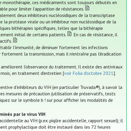
 de monothérapie, ces médicaments sont toujours débutés en
le pour limiter l'apparition de résistances.
alement deux inhibiteurs nucléosidiques de la transcriptase
 de la protéase virale ou un inhibiteur non nucléosidique de la
elques bithérapies spécifiques, telles que la bithérapie
ement initial de certains patients.
En cas de résistance, il
actifs.
établir l'immunité, de diminuer fortement les infections
 fortement la transmission, mais il n'entraîne pas l'éradication
 améliorent l’observance du traitement. Il existe des antiviraux
 mois, en traitement d'entretien [
voir Folia d'octobre 2021
].
entive d’inhibiteurs du VIH (en particulier Truvada®), à savoir la
res mesures de précaution (utilisation de préservatifs, tests
quez sur le symbole b ! sur pour afficher les modalités de
minés par le virus VIH
identelle au VIH (p.ex. piqûre accidentelle, rapport sexuel); il
ment prophylactique doit être instauré dans les 72 heures