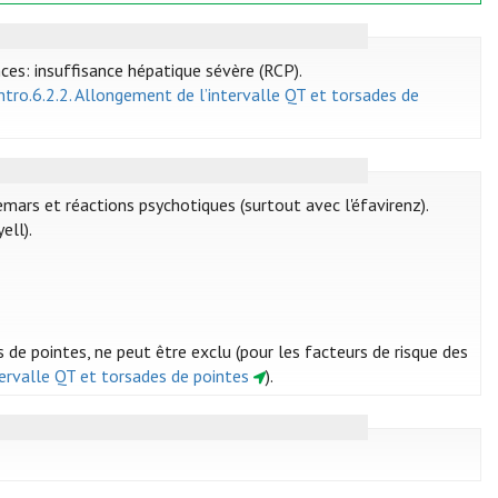
nces: insuffisance hépatique sévère (RCP).
Intro.6.2.2. Allongement de l’intervalle QT et torsades de
emars et réactions psychotiques (surtout avec l'éfavirenz).
ell).
s de pointes, ne peut être exclu (pour les facteurs de risque des
ntervalle QT et torsades de pointes
).