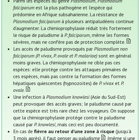
Parmi les espèces du genre
Plasmodium
,
Plasmodium
falciparum
est la plus pathogène et l’espèce qui
prédomine en Afrique subsaharienne. La résistance de
Plasmodium falciparum
à plusieurs antipaludéens continue
d'augmenter. La chimioprophylaxie réduit très fortement
le risque de paludisme à
P. falciparum
, même les formes
sévères, mais ne confère pas de protection complète.
Les accès de paludisme provoqués par
Plasmodium non
falciparum (P. vivax, P. ovale et P. malariae)
sont en général
moins graves. La chimioprophylaxie ne cible pas ces
espèces: elle protège contre les attaques primaires de
ces espèces, mais pas contre la formation des formes
hépatiques quiescentes (hypnozoïtes) de
P. vivax
et
P.
ovale
.
Une infection à
Plasmodium knowlesi
(Asie du Sud-Est)
peut provoquer des accès graves; le paludisme causé par
cette espèce est très rare chez les voyageurs. On suppose
que la chimioprophylaxie protège contre le paludisme
causé par
P. knowlesi
, mais ceci est peu documenté.
En cas de
fièvre au retour d’une zone à risque
(jusqu’à
3 mois après), il faut penser au paludisme
(même si une