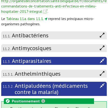
http://organesdeconcertation.sante.belgique.be/fr/documents/re
commandations-de-traitements-anti-infectieux-en-milieu-
hospitalier-2017-integral
.
Le
Tableau 11a. dans 11.1.
reprend les principaux micro-
organismes pathogènes.
Antibactériens
11.1.
Antimycosiques
11.2.
Antiparasitaires
11.3.
Anthelminthiques
11.3.1.
Antipaludéens (médicaments
11.3.2.
contre la malaria)
Positionnement