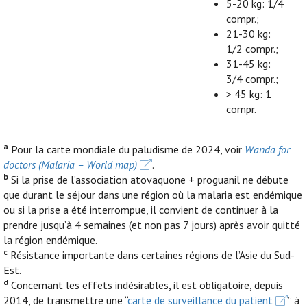
5-20 kg: 1/4
compr.;
21-30 kg:
1/2 compr.;
31-45 kg:
3/4 compr.;
> 45 kg: 1
compr.
a
Pour la carte mondiale du paludisme de 2024, voir
Wanda for
doctors (Malaria – World map)
.
b
Si la prise de l’association atovaquone + proguanil ne débute
que durant le séjour dans une région où la malaria est endémique
ou si la prise a été interrompue, il convient de continuer à la
prendre jusqu’à 4 semaines (et non pas 7 jours) après avoir quitté
la région endémique.
c
Résistance importante dans certaines régions de l’Asie du Sud-
Est.
d
Concernant les effets indésirables, il est obligatoire, depuis
2014, de transmettre une “
carte de surveillance du patient
” à