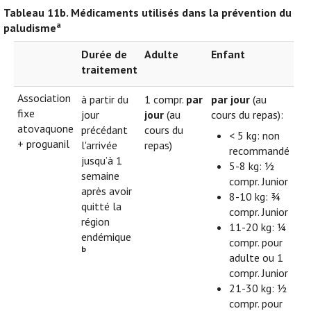
Tableau 11b.
Médicaments utilisés dans la prévention du
a
paludisme
Durée de
Adulte
Enfant
traitement
Association
à partir du
1 compr.
par
par jour
(au
fixe
jour
jour
(au
cours du repas):
atovaquone
précédant
cours du
< 5 kg: non
+ proguanil
l'arrivée
repas)
recommandé
jusqu’à 1
5-8 kg: ½
semaine
compr. Junior
après avoir
8-10 kg: ¾
quitté la
compr. Junior
région
11-20 kg: ¼
endémique
compr. pour
b
adulte ou 1
compr. Junior
21-30 kg: ½
compr. pour