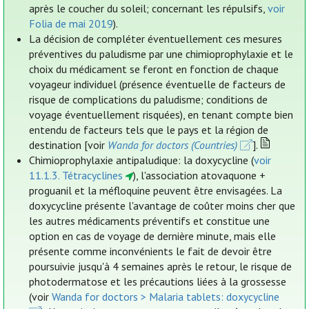
après le coucher du soleil; concernant les répulsifs,
voir
Folia de mai 2019
).
La décision de compléter éventuellement ces mesures
préventives du paludisme par une chimioprophylaxie et le
choix du médicament se feront en fonction de chaque
voyageur individuel (présence éventuelle de facteurs de
risque de complications du paludisme; conditions de
voyage éventuellement risquées), en tenant compte bien
entendu de facteurs tels que le pays et la région de
destination [voir
Wanda for doctors (Countries)
].
Chimioprophylaxie antipaludique: la doxycycline (
voir
11.1.3. Tétracyclines
), l'association atovaquone +
proguanil et la méfloquine peuvent être envisagées. La
doxycycline présente l'avantage de coûter moins cher que
les autres médicaments préventifs et constitue une
option en cas de voyage de dernière minute, mais elle
présente comme inconvénients le fait de devoir être
poursuivie jusqu'à 4 semaines après le retour, le risque de
photodermatose et les précautions liées à la grossesse
(voir
Wanda for doctors > Malaria tablets: doxycycline