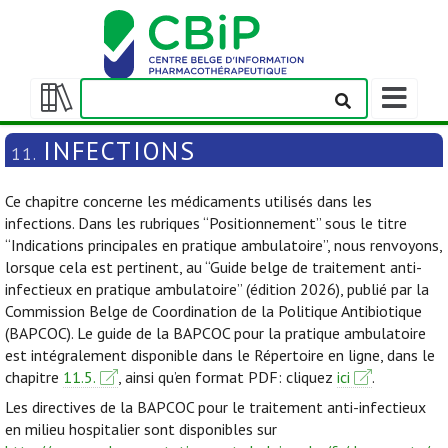
Afficher/m
la
Afficher/masquer
barre
la
INFECTIONS
11.
de
table
navigation
des
Ce chapitre concerne les médicaments utilisés dans les
matières
infections. Dans les rubriques “Positionnement” sous le titre
“Indications principales en pratique ambulatoire”, nous renvoyons,
lorsque cela est pertinent, au “Guide belge de traitement anti-
infectieux en pratique ambulatoire” (édition 2026), publié par la
Commission Belge de Coordination de la Politique Antibiotique
(BAPCOC). Le guide de la BAPCOC pour la pratique ambulatoire
est intégralement disponible dans le Répertoire en ligne, dans le
chapitre
11.5.
, ainsi qu’en format PDF: cliquez
ici
.
Les directives de la BAPCOC pour le traitement anti-infectieux
en milieu hospitalier sont disponibles sur