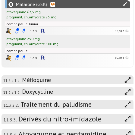
Malarone
(GSK)
atovaquone
62,5
mg
proguanil
,
chlorhydrate
25
mg
compr. pellic. Junior
12 x
18,48 €
atovaquone
250
mg
proguanil
,
chlorhydrate
100
mg
compr. pellic.
12 x
30,90 €
Méfloquine
11.3.2.1.2.
Doxycycline
11.3.2.1.3.
Traitement du paludisme
11.3.2.2.
Dérivés du nitro-imidazole
11.3.3.
Atovaquone et pentamidine
11.3.4.