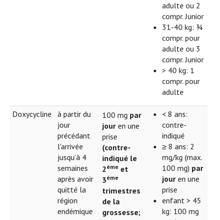
adulte ou 2
compr. Junior
31-40 kg: ¾
compr. pour
adulte ou 3
compr. Junior
> 40 kg: 1
compr. pour
adulte
Doxycycline
à partir du
< 8 ans:
100 mg
par
jour
contre-
jour
en une
précédant
indiqué
prise
l'arrivée
≥ 8 ans: 2
(contre-
jusqu’à 4
mg/kg (max.
indiqué le
ème
semaines
100 mg)
par
2
et
ème
après avoir
jour
en une
3
quitté la
prise
trimestres
région
enfant > 45
de la
endémique
kg: 100 mg
grossesse;