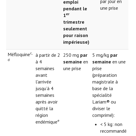
par jour en
emploi
une prise
pendant le
er
1
trimestre
seulement
pour raison
impérieuse)
c,
Méfloquine
à partir de 2
250 mg
par
5 mg/kg
par
d
à 4
semaine
en
semaine
en une
semaines
une prise
prise
avant
(préparation
l'arrivée
magistrale à
jusqu’à 4
base de la
semaines
spécialité
après avoir
Lariam® ou
quitté la
diviser le
région
comprimé):
e
endémique
< 5 kg: non
recommandé