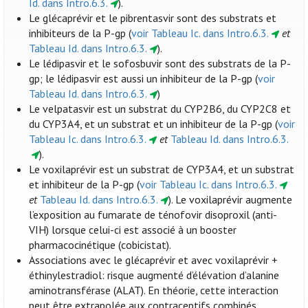
Id. dans Intro.6.3.
).
Le glécaprévir et le pibrentasvir sont des substrats et
inhibiteurs de la P-gp (
voir Tableau Ic. dans Intro.6.3.
et
Tableau Id. dans Intro.6.3.
).
Le lédipasvir et le sofosbuvir sont des substrats de la P-
gp; le lédipasvir est aussi un inhibiteur de la P-gp (
voir
Tableau Id. dans Intro.6.3.
)
Le velpatasvir est un substrat du CYP2B6, du CYP2C8 et
du CYP3A4, et un substrat et un inhibiteur de la P-gp (
voir
Tableau Ic. dans Intro.6.3.
et
Tableau Id. dans Intro.6.3.
).
Le voxilaprévir est un substrat de CYP3A4, et un substrat
et inhibiteur de la P-gp (
voir Tableau Ic. dans Intro.6.3.
et
Tableau Id. dans Intro.6.3.
). Le voxilaprévir augmente
l’exposition au fumarate de ténofovir disoproxil (anti-
VIH) lorsque celui-ci est associé à un booster
pharmacocinétique (cobicistat).
Associations avec le glécaprévir et avec voxilaprévir +
éthinylestradiol: risque augmenté d’élévation d’alanine
aminotransférase (ALAT). En théorie, cette interaction
peut être extrapolée aux contraceptifs combinés