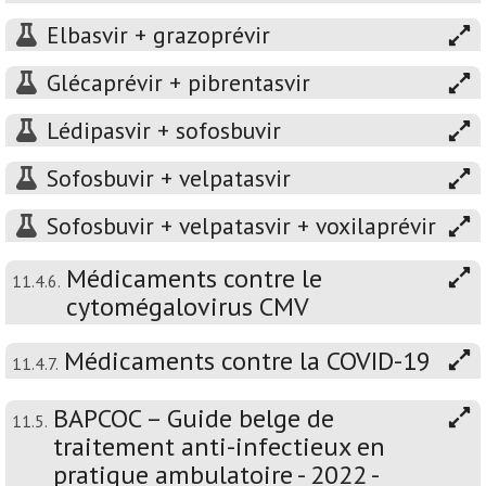
Elbasvir + grazoprévir
Glécaprévir + pibrentasvir
Lédipasvir + sofosbuvir
Sofosbuvir + velpatasvir
Sofosbuvir + velpatasvir + voxilaprévir
Médicaments contre le
11.4.6.
cytomégalovirus CMV
Médicaments contre la COVID-19
11.4.7.
BAPCOC – Guide belge de
11.5.
traitement anti-infectieux en
pratique ambulatoire - 2022 -