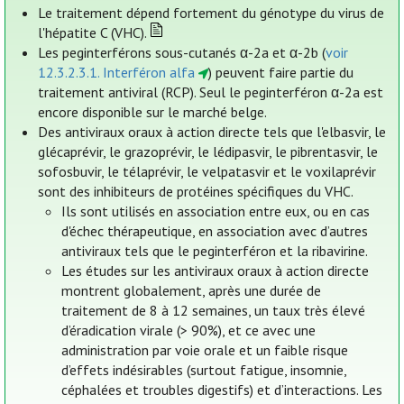
Le traitement dépend fortement du génotype du virus de
l'hépatite C (VHC).
Les peginterférons sous-cutanés α-2a et α-2b (
voir
12.3.2.3.1. Interféron alfa
) peuvent faire partie du
traitement antiviral (RCP). Seul le peginterféron α-2a est
encore disponible sur le marché belge.
Des antiviraux oraux à action directe tels que l'elbasvir, le
glécaprévir, le grazoprévir, le lédipasvir, le pibrentasvir, le
sofosbuvir, le télaprévir, le velpatasvir et le voxilaprévir
sont des inhibiteurs de protéines spécifiques du VHC.
Ils sont utilisés en association entre eux, ou en cas
d'échec thérapeutique, en association avec d’autres
antiviraux tels que le peginterféron et la ribavirine.
Les études sur les antiviraux oraux à action directe
montrent globalement, après une durée de
traitement de 8 à 12 semaines, un taux très élevé
d’éradication virale (> 90%), et ce avec une
administration par voie orale et un faible risque
d’effets indésirables (surtout fatigue, insomnie,
céphalées et troubles digestifs) et d’interactions. Les