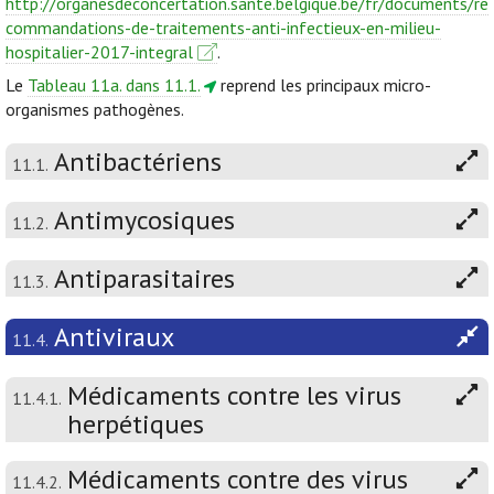
http://organesdeconcertation.sante.belgique.be/fr/documents/re
commandations-de-traitements-anti-infectieux-en-milieu-
hospitalier-2017-integral
.
Le
Tableau 11a. dans 11.1.
reprend les principaux micro-
organismes pathogènes.
Antibactériens
11.1.
Antimycosiques
11.2.
Antiparasitaires
11.3.
Antiviraux
11.4.
Médicaments contre les virus
11.4.1.
herpétiques
Médicaments contre des virus
11.4.2.