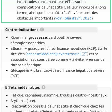
incertitudes concernant leur effet sur les
complications de l’hépatite C et leur innocuité à long
terme, ainsi que leur coût très élevé restent des
obstacles importants (
voir Folia d'avril 2023
).
Contre-indications
Ribavirine:
grossesse
, cardiopathie sévère,
hémoglobinopathies.
Elbasvir + grazoprévir: insuffisance hépatique (RCP). Sur le
site Web “
geneesmiddelenbijlevercirrose.nl
”, cette
association est considérée comme « à éviter » en cas de
cirrhose hépatique.
Glécaprévir + pibrentasvir: insuffisance hépatique sévère
(RCP).
Effets indésirables
Fatigue, céphalées, insomnie, troubles gastro-intestinaux.
Arythmie (rare).
Réactivation possible de l’hépatite B chronique chez les
patients atteints d’hépatite B chronique et + infectés par