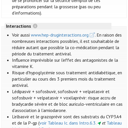
de se prononcer sur la sécurité d'emploi de ces
préparations pendant la grossesse (pas ou peu
d’informations).
Interactions
Voir aussi
www.hep-druginteractions.org
. En raison des
nombreuses interactions possibles, il est souhaitable de
réduire autant que possible la co-médication pendant la
période du traitement antiviral.
Influence imprévisible sur l’effet des antagonistes de la
vitamine K.
Risque d'hypoglycémie sous traitement antidiabétique, en
particulier au cours des 3 premiers mois du traitement
antiviral.
Lédipasvir + sofosbuvir, sofosbuvir + velpatasvir et
sofosbuvir + velpatasvir + voxilaprévir: risque accru de
bradycardie sévère et de bloc auriculo-ventriculaire en cas
d’association à l’amiodarone.
L’elbasvir et le grazoprévir sont des substrats du CYP3A4
et de la P-gp (
voir Tableau Ic. dans Intro.6.3.
et
Tableau