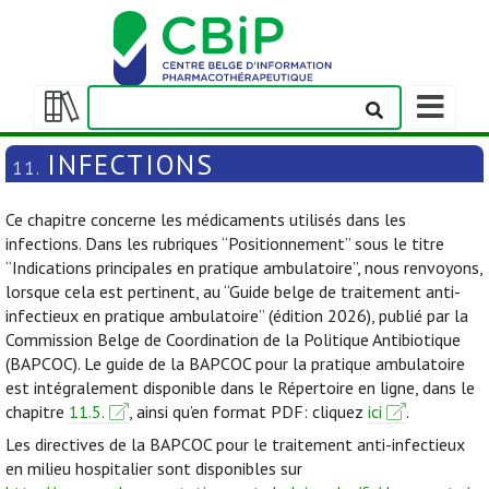
Afficher/m
la
Afficher/masquer
barre
la
INFECTIONS
11.
de
table
navigation
des
Ce chapitre concerne les médicaments utilisés dans les
matières
infections. Dans les rubriques “Positionnement” sous le titre
“Indications principales en pratique ambulatoire”, nous renvoyons,
lorsque cela est pertinent, au “Guide belge de traitement anti-
infectieux en pratique ambulatoire” (édition 2026), publié par la
Commission Belge de Coordination de la Politique Antibiotique
(BAPCOC). Le guide de la BAPCOC pour la pratique ambulatoire
est intégralement disponible dans le Répertoire en ligne, dans le
chapitre
11.5.
, ainsi qu’en format PDF: cliquez
ici
.
Les directives de la BAPCOC pour le traitement anti-infectieux
en milieu hospitalier sont disponibles sur