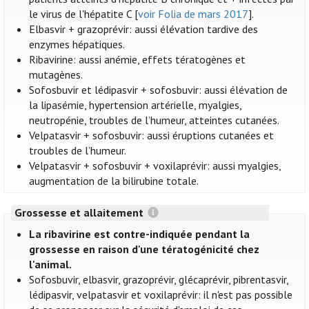
le virus de l'hépatite C [
voir Folia de mars 2017
].
Elbasvir + grazoprévir: aussi élévation tardive des
enzymes hépatiques.
Ribavirine: aussi anémie, effets tératogènes et
mutagènes.
Sofosbuvir et lédipasvir + sofosbuvir: aussi élévation de
la lipasémie, hypertension artérielle, myalgies,
neutropénie, troubles de l’humeur, atteintes cutanées.
Velpatasvir + sofosbuvir: aussi éruptions cutanées et
troubles de l’humeur.
Velpatasvir + sofosbuvir + voxilaprévir: aussi myalgies,
augmentation de la bilirubine totale.
Grossesse et allaitement
La ribavirine est contre-indiquée pendant la
grossesse en raison d'une tératogénicité chez
l'animal.
Sofosbuvir, elbasvir, grazoprévir, glécaprévir, pibrentasvir,
lédipasvir, velpatasvir et voxilaprévir: il n'est pas possible