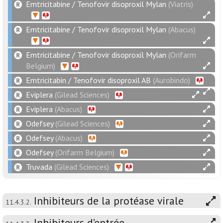
Emtricitabine / Tenofovir disoproxil Mylan
(Viatris)
Emtricitabine / Tenofovir disoproxil Mylan
(Abacus)
Emtricitabine / Tenofovir disoproxil Mylan
(Orifarm
Belgium)
Emtricitabin / Tenofovir disoproxil AB
(Aurobindo)
Eviplera
(Gilead Sciences)
Eviplera
(Abacus)
Odefsey
(Gilead Sciences)
Odefsey
(Abacus)
Odefsey
(Orifarm Belgium)
Truvada
(Gilead Sciences)
Inhibiteurs de la protéase virale
11.4.3.2.
Inhibiteurs d’entrée