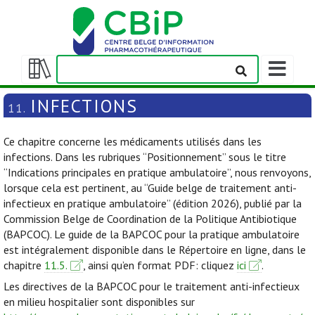
Afficher/m
la
Afficher/masquer
barre
la
INFECTIONS
11.
de
table
navigation
des
Ce chapitre concerne les médicaments utilisés dans les
matières
infections. Dans les rubriques “Positionnement” sous le titre
“Indications principales en pratique ambulatoire”, nous renvoyons,
lorsque cela est pertinent, au “Guide belge de traitement anti-
infectieux en pratique ambulatoire” (édition 2026), publié par la
Commission Belge de Coordination de la Politique Antibiotique
(BAPCOC). Le guide de la BAPCOC pour la pratique ambulatoire
est intégralement disponible dans le Répertoire en ligne, dans le
chapitre
11.5.
, ainsi qu’en format PDF: cliquez
ici
.
Les directives de la BAPCOC pour le traitement anti-infectieux
en milieu hospitalier sont disponibles sur