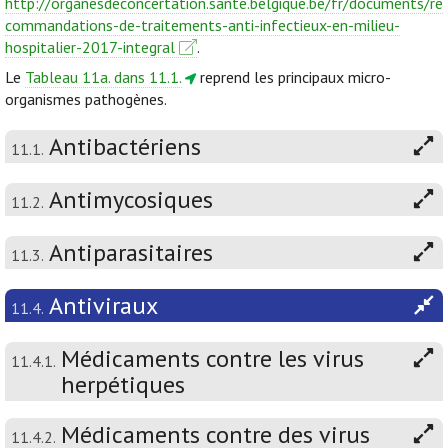
http://organesdeconcertation.sante.belgique.be/fr/documents/re
commandations-de-traitements-anti-infectieux-en-milieu-
hospitalier-2017-integral
.
Le
Tableau 11a. dans 11.1.
reprend les principaux micro-
organismes pathogènes.
Antibactériens
11.1.
Antimycosiques
11.2.
Antiparasitaires
11.3.
Antiviraux
11.4.
Médicaments contre les virus
11.4.1.
herpétiques
Médicaments contre des virus
11.4.2.