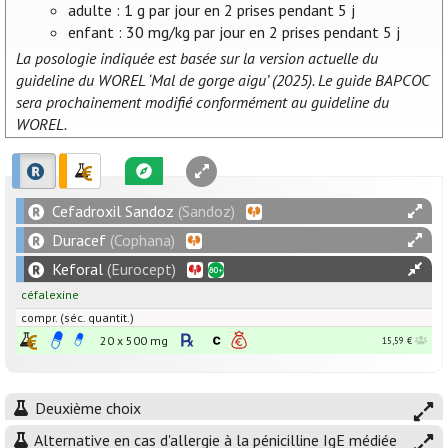
adulte : 1 g par jour en 2 prises pendant 5 j
enfant : 30 mg/kg par jour en 2 prises pendant 5 j
La posologie indiquée est basée sur la version actuelle du
guideline du WOREL ‘Mal de gorge aigu’ (2025). Le guide BAPCOC
sera prochainement modifié conformément au guideline du
WOREL.
Cefadroxil Sandoz
(Sandoz)
Duracef
(Cophana)
Keforal
(Eurocept)
céfalexine
compr. (séc. quantit.)
20 x
500
mg
15,59 €
Deuxième choix
Alternative en cas d'allergie à la pénicilline IgE médiée