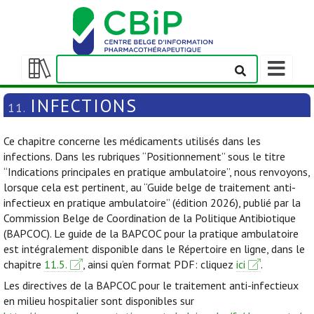
Afficher/m
la
Afficher/masquer
barre
la
INFECTIONS
11.
de
table
navigation
des
Ce chapitre concerne les médicaments utilisés dans les
matières
infections. Dans les rubriques “Positionnement” sous le titre
“Indications principales en pratique ambulatoire”, nous renvoyons,
lorsque cela est pertinent, au “Guide belge de traitement anti-
infectieux en pratique ambulatoire” (édition 2026), publié par la
Commission Belge de Coordination de la Politique Antibiotique
(BAPCOC). Le guide de la BAPCOC pour la pratique ambulatoire
est intégralement disponible dans le Répertoire en ligne, dans le
chapitre
11.5.
, ainsi qu’en format PDF: cliquez
ici
.
Les directives de la BAPCOC pour le traitement anti-infectieux
en milieu hospitalier sont disponibles sur