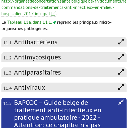
http://organesdeconcertation.sante.belgique.be/fr/documents/re
commandations-de-traitements-anti-infectieux-en-milieu-
hospitalier-2017-integral
.
Le
Tableau 11a. dans 11.1.
reprend les principaux micro-
organismes pathogènes.
Antibactériens
11.1.
Antimycosiques
11.2.
Antiparasitaires
11.3.
Antiviraux
11.4.
BAPCOC – Guide belge de
11.5.
traitement anti-infectieux en
pratique ambulatoire - 2022 -
Attention: ce chapitre n'a pas