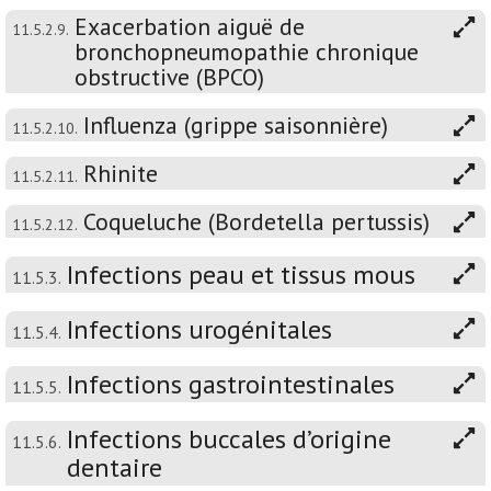
Exacerbation aiguë de
11.5.2.9.
bronchopneumopathie chronique
obstructive (BPCO)
Influenza (grippe saisonnière)
11.5.2.10.
Rhinite
11.5.2.11.
Coqueluche (Bordetella pertussis)
11.5.2.12.
Infections peau et tissus mous
11.5.3.
Infections urogénitales
11.5.4.
Infections gastrointestinales
11.5.5.
Infections buccales d’origine
11.5.6.
dentaire