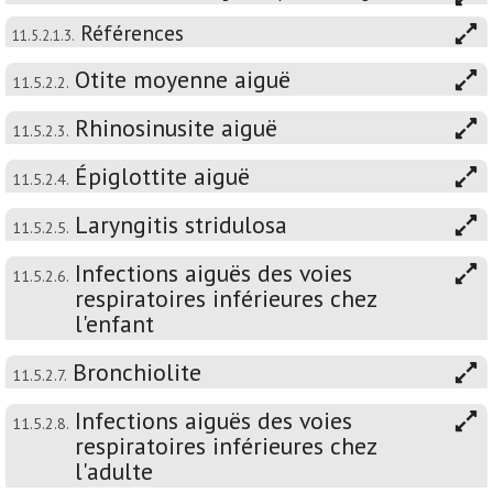
Références
11.5.2.1.3.
Otite moyenne aiguë
11.5.2.2.
Rhinosinusite aiguë
11.5.2.3.
Épiglottite aiguë
11.5.2.4.
Laryngitis stridulosa
11.5.2.5.
Infections aiguës des voies
11.5.2.6.
respiratoires inférieures chez
l'enfant
Bronchiolite
11.5.2.7.
Infections aiguës des voies
11.5.2.8.
respiratoires inférieures chez
l'adulte