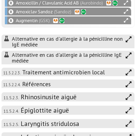
Amoxicillin / Clavulanic Acid AB
(Aurobindo)
Amoxiclav Sandoz
(Sandoz)
Augmentin
(GSK)
Alternative en cas d'allergie à la pénicilline non
IgE médiée
Alternative en cas d'allergie à la pénicilline IgE
médiée
Traitement antimicrobien local
11.5.2.2.3.
Références
11.5.2.2.4.
Rhinosinusite aiguë
11.5.2.3.
Épiglottite aiguë
11.5.2.4.
Laryngitis stridulosa
11.5.2.5.