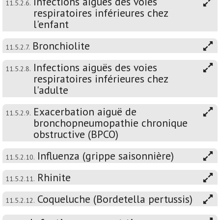
Infections aiguës des voies
11.5.2.6.
respiratoires inférieures chez
l'enfant
Bronchiolite
11.5.2.7.
Infections aiguës des voies
11.5.2.8.
respiratoires inférieures chez
l'adulte
Exacerbation aiguë de
11.5.2.9.
bronchopneumopathie chronique
obstructive (BPCO)
Influenza (grippe saisonnière)
11.5.2.10.
Rhinite
11.5.2.11.
Coqueluche (Bordetella pertussis)
11.5.2.12.