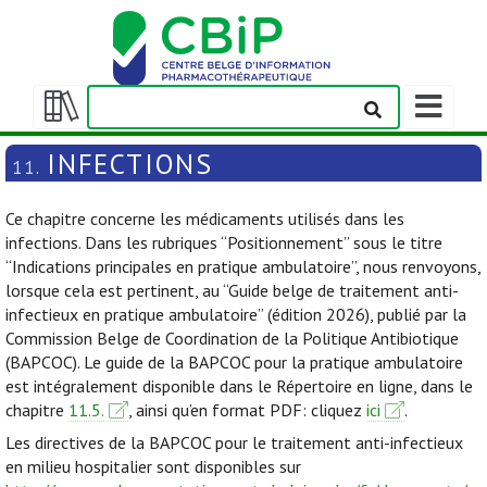
Afficher/m
la
Afficher/masquer
barre
la
INFECTIONS
11.
de
table
navigation
des
Ce chapitre concerne les médicaments utilisés dans les
matières
infections. Dans les rubriques “Positionnement” sous le titre
“Indications principales en pratique ambulatoire”, nous renvoyons,
lorsque cela est pertinent, au “Guide belge de traitement anti-
infectieux en pratique ambulatoire” (édition 2026), publié par la
Commission Belge de Coordination de la Politique Antibiotique
(BAPCOC). Le guide de la BAPCOC pour la pratique ambulatoire
est intégralement disponible dans le Répertoire en ligne, dans le
chapitre
11.5.
, ainsi qu’en format PDF: cliquez
ici
.
Les directives de la BAPCOC pour le traitement anti-infectieux
en milieu hospitalier sont disponibles sur