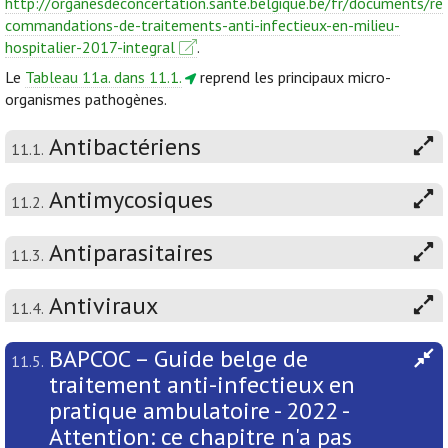
http://organesdeconcertation.sante.belgique.be/fr/documents/re
commandations-de-traitements-anti-infectieux-en-milieu-
hospitalier-2017-integral
.
Le
Tableau 11a. dans 11.1.
reprend les principaux micro-
organismes pathogènes.
Antibactériens
11.1.
Antimycosiques
11.2.
Antiparasitaires
11.3.
Antiviraux
11.4.
BAPCOC – Guide belge de
11.5.
traitement anti-infectieux en
pratique ambulatoire - 2022 -
Attention: ce chapitre n'a pas