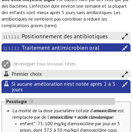
des bactéries. L'infection dure environ une semaine et la plupart
des enfants vont mieux après 3 jours sans antibiotiques. Les
antibiotiques ne semblent pas contribuer à réduire les
complications graves (rares).
Positionnement des antibiotiques
11.5.2.2.1.
Traitement antimicrobien oral
11.5.2.2.2.
développer tous les sous-titres
Premier choix
Si aucune amélioration n'est notée après 2 à 3
jours
Posologie
La moitié de la dose journalière totale d'
amoxicilline
est
remplacée par de l'
amoxicilline + acide clavulanique:
enfant*: 75-100 mg/kg d’amoxicilline par jour en 3
prises, dont 37,5 à 50 mg/kg/j d’amoxicilline sous