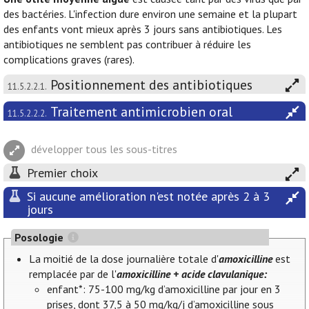
des bactéries. L'infection dure environ une semaine et la plupart
des enfants vont mieux après 3 jours sans antibiotiques. Les
antibiotiques ne semblent pas contribuer à réduire les
complications graves (rares).
Positionnement des antibiotiques
11.5.2.2.1.
Traitement antimicrobien oral
11.5.2.2.2.
développer tous les sous-titres
Premier choix
Si aucune amélioration n'est notée après 2 à 3
jours
Posologie
La moitié de la dose journalière totale d'
amoxicilline
est
remplacée par de l'
amoxicilline + acide clavulanique:
enfant*: 75-100 mg/kg d’amoxicilline par jour en 3
prises, dont 37,5 à 50 mg/kg/j d’amoxicilline sous