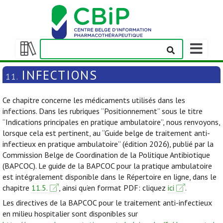
Afficher/m
la
Afficher/masquer
barre
la
INFECTIONS
11.
de
table
navigation
des
Ce chapitre concerne les médicaments utilisés dans les
matières
infections. Dans les rubriques “Positionnement” sous le titre
“Indications principales en pratique ambulatoire”, nous renvoyons,
lorsque cela est pertinent, au “Guide belge de traitement anti-
infectieux en pratique ambulatoire” (édition 2026), publié par la
Commission Belge de Coordination de la Politique Antibiotique
(BAPCOC). Le guide de la BAPCOC pour la pratique ambulatoire
est intégralement disponible dans le Répertoire en ligne, dans le
chapitre
11.5.
, ainsi qu’en format PDF: cliquez
ici
.
Les directives de la BAPCOC pour le traitement anti-infectieux
en milieu hospitalier sont disponibles sur