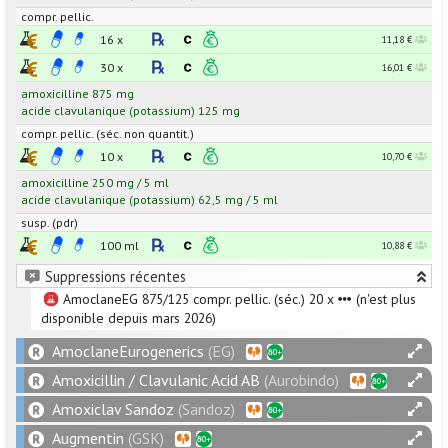
compr. pellic.
16 x
11,18 €
30 x
16,01 €
amoxicilline
875
mg
acide clavulanique
(potassium)
125
mg
compr. pellic. (séc. non quantit.)
10 x
10,70 €
amoxicilline
250
mg
/
5
ml
acide clavulanique
(potassium)
62,5
mg
/
5
ml
susp. (pdr)
100 ml
10,88 €
Suppressions récentes
AmoclaneEG 875/125 compr. pellic. (séc.) 20 x
(n'est plus
disponible depuis mars 2026)
AmoclaneEurogenerics
(EG)
Amoxicillin / Clavulanic Acid AB
(Aurobindo)
Amoxiclav Sandoz
(Sandoz)
Augmentin
(GSK)