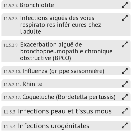
Bronchiolite
11.5.2.7.
Infections aiguës des voies
11.5.2.8.
respiratoires inférieures chez
l'adulte
Exacerbation aiguë de
11.5.2.9.
bronchopneumopathie chronique
obstructive (BPCO)
Influenza (grippe saisonnière)
11.5.2.10.
Rhinite
11.5.2.11.
Coqueluche (Bordetella pertussis)
11.5.2.12.
Infections peau et tissus mous
11.5.3.
Infections urogénitales
11.5.4.