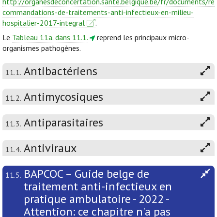
http://organesdeconcertation.sante.belgique.be/fr/documents/re
commandations-de-traitements-anti-infectieux-en-milieu-
hospitalier-2017-integral
.
Le
Tableau 11a. dans 11.1.
reprend les principaux micro-
organismes pathogènes.
Antibactériens
11.1.
Antimycosiques
11.2.
Antiparasitaires
11.3.
Antiviraux
11.4.
BAPCOC – Guide belge de
11.5.
traitement anti-infectieux en
pratique ambulatoire - 2022 -
Attention: ce chapitre n'a pas