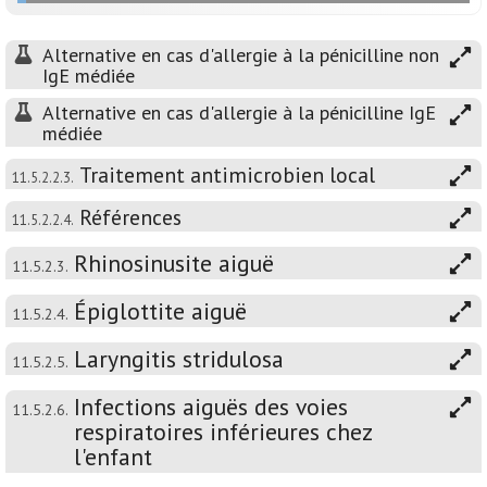
Alternative en cas d'allergie à la pénicilline non
IgE médiée
Alternative en cas d'allergie à la pénicilline IgE
médiée
Traitement antimicrobien local
11.5.2.2.3.
Références
11.5.2.2.4.
Rhinosinusite aiguë
11.5.2.3.
Épiglottite aiguë
11.5.2.4.
Laryngitis stridulosa
11.5.2.5.
Infections aiguës des voies
11.5.2.6.
respiratoires inférieures chez
l'enfant