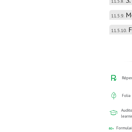
S.
11.5.8.
M
11.5.9.
F
11.5.10.
Réper
Folia
Audito
learn
Formulai