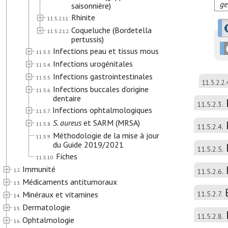
ge
saisonnière)
Rhinite
11.5.2.11.
Coqueluche (Bordetella
11.5.2.12.
pertussis)
Infections peau et tissus mous
11.5.3.
Infections urogénitales
11.5.4.
Infections gastrointestinales
11.5.5.
11.5.2.2.
Infections buccales d’origine
11.5.6.
dentaire
11.5.2.3.
Infections ophtalmologiques
11.5.7.
S. aureus
et SARM (MRSA)
11.5.8.
11.5.2.4.
Méthodologie de la mise à jour
11.5.9.
du Guide 2019/2021
11.5.2.5.
Fiches
11.5.10.
Immunité
12.
11.5.2.6.
Médicaments antitumoraux
13.
Minéraux et vitamines
11.5.2.7.
14.
Dermatologie
15.
11.5.2.8.
Ophtalmologie
16.