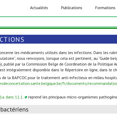
Actualités
Publications
Formations
ECTIONS
oncerne les médicaments utilisés dans les infections. Dans les rubri
ulatoire”, nous renvoyons, lorsque cela est pertinent, au “Guide be
6), publié par la Commission Belge de Coordination de la Politique 
est intégralement disponible dans le Répertoire en ligne, dans le c
s de la BAPCOC pour le traitement anti-infectieux en milieu hospita
esdeconcertation.sante.belgique.be/fr/documents/recommandations
1a. dans 11.1.
reprend les principaux micro-organismes pathogène
ibactériens