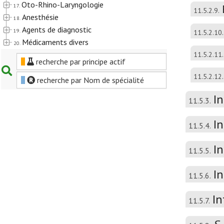
Oto-Rhino-Laryngologie
17.
11.5.2.9.
Anesthésie
18.
Agents de diagnostic
19.
11.5.2.10.
Médicaments divers
20.
11.5.2.11.
recherche par principe actif
11.5.2.12.
recherche par Nom de spécialité
I
11.5.3.
I
11.5.4.
In
11.5.5.
In
11.5.6.
In
11.5.7.