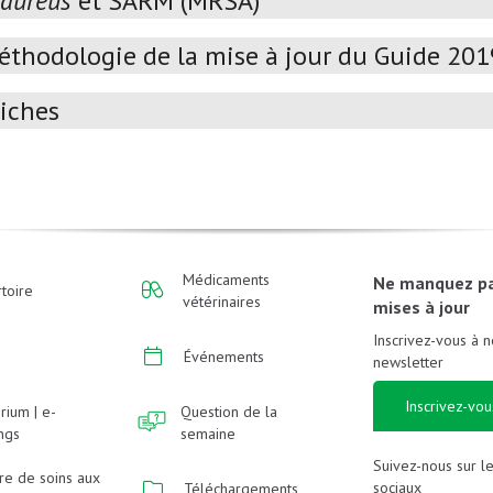
 aureus
et SARM (MRSA)
éthodologie de la mise à jour du Guide 20
iches
Médicaments
Ne manquez p
toire
vétérinaires
mises à jour
Inscrivez-vous à n
Événements
newsletter
Inscrivez-vou
rium | e-
Question de la
ings
semaine
Suivez-nous sur l
re de soins aux
sociaux
Téléchargements