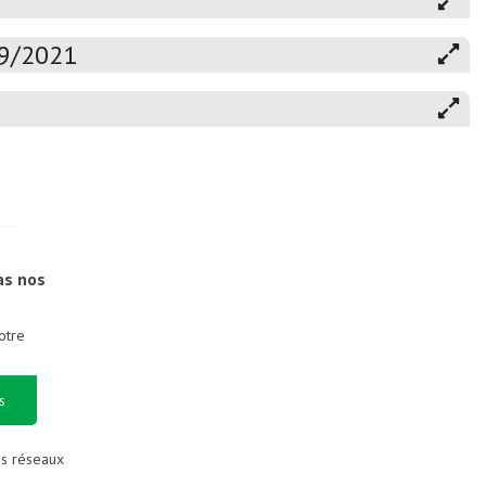
19/2021
as nos
otre
s
es réseaux