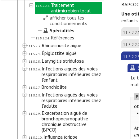
BAPCOC 
Traitement
11.5.2.2.3.
antimicrobien local
Une oti
afficher tous les
enfants 
conditionnements
Spécialités
11.5.2.2.
Références
11.5.2.2.4.
Rhinosinusite aiguë
11.5.2.2.
11.5.2.3.
Épiglottite aiguë
11.5.2.4.
11.5.2.2.
Laryngitis stridulosa
11.5.2.5.
Infections aiguës des voies
11.5.2.6.
respiratoires inférieures chez
Le t
l'enfant
mat
Bronchiolite
11.5.2.7.
Infections aiguës des voies
11.5.2.8.
P
respiratoires inférieures chez
l'adulte
ot
Exacerbation aiguë de
11.5.2.9.
bronchopneumopathie
chronique obstructive
At
(BPCO)
un
Influenza (grippe
11.5.2.10.