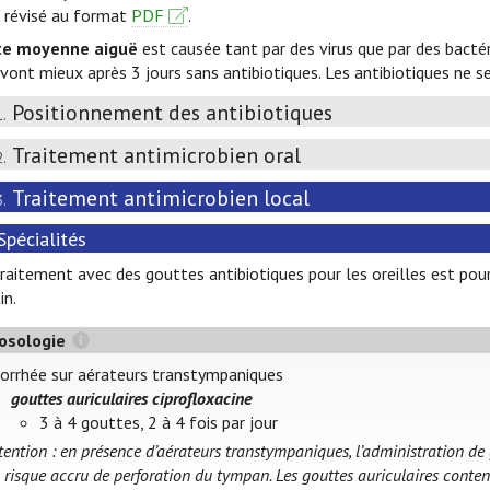
révisé au format
PDF
.
te moyenne aiguë
est causée tant par des virus que par des bactér
vont mieux après 3 jours sans antibiotiques. Les antibiotiques ne se
Positionnement des antibiotiques
1.
Traitement antimicrobien oral
2.
Traitement antimicrobien local
3.
Spécialités
raitement avec des gouttes antibiotiques pour les oreilles est poursu
in.
osologie
orrhée sur aérateurs transtympaniques
gouttes auriculaires ciprofloxacine
3 à 4 gouttes, 2 à 4 fois par jour
tention : en présence d’aérateurs transtympaniques, l’administration de
 risque accru de perforation du tympan. Les gouttes auriculaires conten