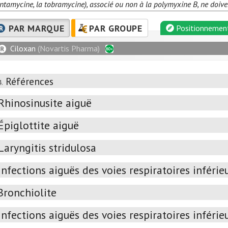
ntamycine, la tobramycine), associé ou non à la polymyxine B, ne doivent
PAR MARQUE
PAR GROUPE
Positionnemen
Ciloxan
(Novartis Pharma)
Références
4.
Rhinosinusite aiguë
Épiglottite aiguë
Laryngitis stridulosa
Infections aiguës des voies respiratoires inférie
Bronchiolite
Infections aiguës des voies respiratoires inférie