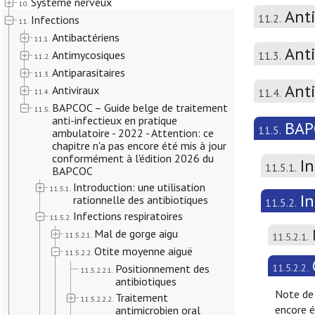
Système nerveux
10.
Ant
11.2.
Infections
11.
Antibactériens
11.1.
Anti
Antimycosiques
11.3.
11.2.
Antiparasitaires
11.3.
Ant
Antiviraux
11.4.
11.4.
BAPCOC – Guide belge de traitement
11.5.
anti-infectieux en pratique
BAPC
11.5.
ambulatoire - 2022 - Attention: ce
chapitre n'a pas encore été mis à jour
conformément à l'édition 2026 du
In
11.5.1.
BAPCOC
Introduction: une utilisation
11.5.1.
In
rationnelle des antibiotiques
11.5.2.
Infections respiratoires
11.5.2.
Mal de gorge aigu
11.5.2.1.
11.5.2.1.
Otite moyenne aiguë
11.5.2.2.
Positionnement des
11.5.2.2.
11.5.2.2.1.
antibiotiques
Note de 
Traitement
11.5.2.2.2.
encore é
antimicrobien oral