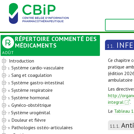
RÉPERTOIRE COMMENTÉ DES
INF
MÉDICAMENTS
11.
AOÛT
Ce chapitre c
Introduction
pratique amb
Système cardio-vasculaire
1.
(édition 202
Sang et coagulation
2.
ambulatoire 
Système gastro-intestinal
3.
Les directive
Système respiratoire
4.
http://organ
Système hormonal
5.
integral
.
Gynéco-obstétrique
6.
Le
Tableau 1
Système urogénital
7.
Douleur et fièvre
8.
Ant
11.1.
Pathologies ostéo-articulaires
9.