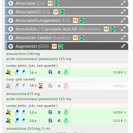
Amoclane
(EG)
AmoclaneEG
(EG)
AmoclaneEurogenerics
(EG)
Amoxicillin / Clavulanic Acid AB
(Aurobindo)
Amoxiclav Sandoz
(Sandoz)
Augmentin
(GSK)
amoxicilline
500
mg
acide clavulanique
(potassium)
125
mg
compr. pellic. (séc. non quantit.)
16 x
11,18 €
susp. (pdr, sachet)
16 x
15,37 €
amoxicilline
875
mg
acide clavulanique
(potassium)
125
mg
compr. pellic. (séc. non quantit.)
10 x
10,70 €
20 x
15,22 €
amoxicilline
250
mg
/
5
ml