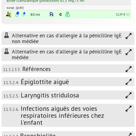
acide clavulanique
(potassium)
62,5
mg
/
5
ml
susp. (pdr)
80 ml
12,29 €
Alternative en cas d'allergie à la pénicilline IgE
non médiée
Alternative en cas d'allergie à la pénicilline IgE
médiée
Références
11.5.2.3.3.
Épiglottite aiguë
11.5.2.4.
Laryngitis stridulosa
11.5.2.5.
Infections aiguës des voies
11.5.2.6.
respiratoires inférieures chez
l'enfant
Bronchiolite