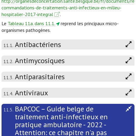
http://organesdeconcertation.sante.belgique.be/fr/documents/re
commandations-de-traitements-anti-infectieux-en-milieu-
hospitalier-2017-integral
.
Le
Tableau 11a. dans 11.1.
reprend les principaux micro-
organismes pathogènes.
Antibactériens
11.1.
Antimycosiques
11.2.
Antiparasitaires
11.3.
Antiviraux
11.4.
BAPCOC – Guide belge de
11.5.
traitement anti-infectieux en
pratique ambulatoire - 2022 -
Attention: ce chapitre n'a pas