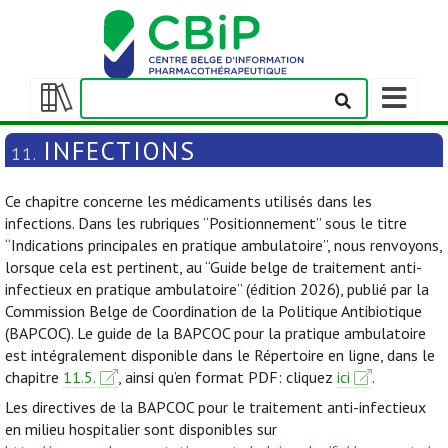
Afficher/m
la
Afficher/masquer
barre
la
INFECTIONS
11.
de
table
navigation
des
Ce chapitre concerne les médicaments utilisés dans les
matières
infections. Dans les rubriques “Positionnement” sous le titre
“Indications principales en pratique ambulatoire”, nous renvoyons,
lorsque cela est pertinent, au “Guide belge de traitement anti-
infectieux en pratique ambulatoire” (édition 2026), publié par la
Commission Belge de Coordination de la Politique Antibiotique
(BAPCOC). Le guide de la BAPCOC pour la pratique ambulatoire
est intégralement disponible dans le Répertoire en ligne, dans le
chapitre
11.5.
, ainsi qu’en format PDF: cliquez
ici
.
Les directives de la BAPCOC pour le traitement anti-infectieux
en milieu hospitalier sont disponibles sur