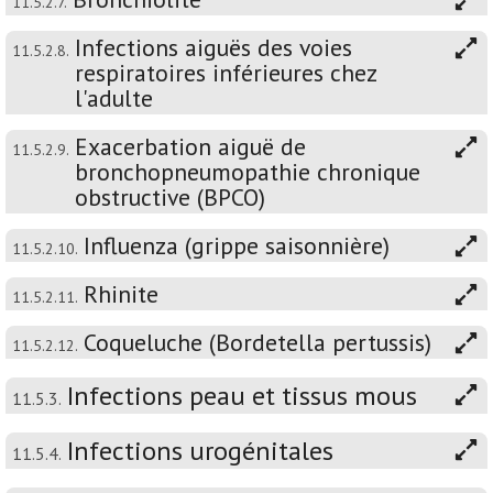
11.5.2.7.
Infections aiguës des voies
11.5.2.8.
respiratoires inférieures chez
l'adulte
Exacerbation aiguë de
11.5.2.9.
bronchopneumopathie chronique
obstructive (BPCO)
Influenza (grippe saisonnière)
11.5.2.10.
Rhinite
11.5.2.11.
Coqueluche (Bordetella pertussis)
11.5.2.12.
Infections peau et tissus mous
11.5.3.
Infections urogénitales
11.5.4.