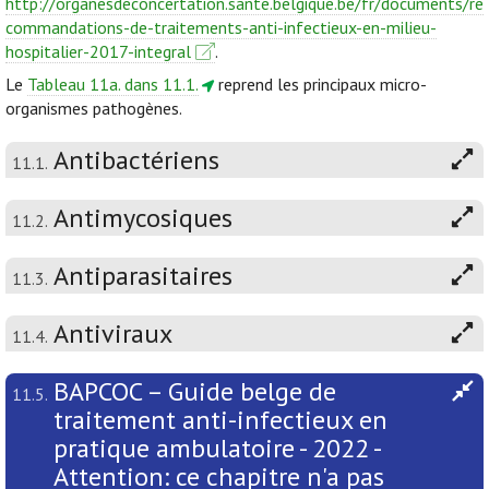
http://organesdeconcertation.sante.belgique.be/fr/documents/re
commandations-de-traitements-anti-infectieux-en-milieu-
hospitalier-2017-integral
.
Le
Tableau 11a. dans 11.1.
reprend les principaux micro-
organismes pathogènes.
Antibactériens
11.1.
Antimycosiques
11.2.
Antiparasitaires
11.3.
Antiviraux
11.4.
BAPCOC – Guide belge de
11.5.
traitement anti-infectieux en
pratique ambulatoire - 2022 -
Attention: ce chapitre n'a pas