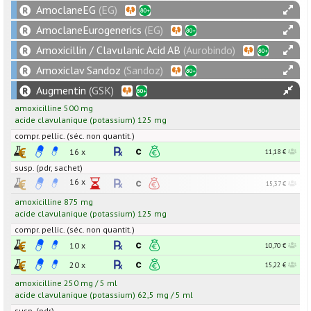
AmoclaneEG
(EG)
AmoclaneEurogenerics
(EG)
Amoxicillin / Clavulanic Acid AB
(Aurobindo)
Amoxiclav Sandoz
(Sandoz)
Augmentin
(GSK)
amoxicilline
500
mg
acide clavulanique
(potassium)
125
mg
compr. pellic. (séc. non quantit.)
16 x
11,18 €
susp. (pdr, sachet)
16 x
15,37 €
amoxicilline
875
mg
acide clavulanique
(potassium)
125
mg
compr. pellic. (séc. non quantit.)
10 x
10,70 €
20 x
15,22 €
amoxicilline
250
mg
/
5
ml
acide clavulanique
(potassium)
62,5
mg
/
5
ml
susp. (pdr)