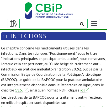
Afficher/m
la
Afficher/masquer
barre
la
INFECTIONS
11.
de
table
navigation
des
Ce chapitre concerne les médicaments utilisés dans les
matières
infections. Dans les rubriques “Positionnement” sous le titre
“Indications principales en pratique ambulatoire”, nous renvoyons,
lorsque cela est pertinent, au “Guide belge de traitement anti-
infectieux en pratique ambulatoire” (édition 2026), publié par la
Commission Belge de Coordination de la Politique Antibiotique
(BAPCOC). Le guide de la BAPCOC pour la pratique ambulatoire
est intégralement disponible dans le Répertoire en ligne, dans le
chapitre
11.5.
, ainsi qu’en format PDF: cliquez
ici
.
Les directives de la BAPCOC pour le traitement anti-infectieux
en milieu hospitalier sont disponibles sur