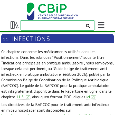
Afficher/m
la
Afficher/masquer
barre
la
INFECTIONS
11.
de
table
navigation
des
Ce chapitre concerne les médicaments utilisés dans les
matières
infections. Dans les rubriques “Positionnement” sous le titre
“Indications principales en pratique ambulatoire”, nous renvoyons,
lorsque cela est pertinent, au “Guide belge de traitement anti-
infectieux en pratique ambulatoire” (édition 2026), publié par la
Commission Belge de Coordination de la Politique Antibiotique
(BAPCOC). Le guide de la BAPCOC pour la pratique ambulatoire
est intégralement disponible dans le Répertoire en ligne, dans le
chapitre
11.5.
, ainsi qu’en format PDF: cliquez
ici
.
Les directives de la BAPCOC pour le traitement anti-infectieux
en milieu hospitalier sont disponibles sur