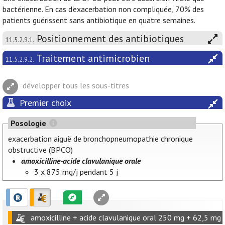
bactérienne. En cas d'exacerbation non compliquée, 70% des
patients guérissent sans antibiotique en quatre semaines.
Positionnement des antibiotiques
11.5.2.9.1.
Traitement antimicrobien
11.5.2.9.2.
développer tous les sous-titres
Premier choix
Posologie
exacerbation aiguë de bronchopneumopathie chronique
obstructive (BPCO)
amoxicilline-acide clavulanique orale
3 x 875 mg/j pendant 5 j
amoxicilline + acide clavulanique oral 250 mg + 62,5 mg 