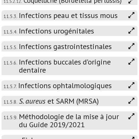
Coqueluche (Bordetella pertussis)
11.5.2.12.
Infections peau et tissus mous
11.5.3.
Infections urogénitales
11.5.4.
Infections gastrointestinales
11.5.5.
Infections buccales d’origine
11.5.6.
dentaire
Infections ophtalmologiques
11.5.7.
S. aureus
et SARM (MRSA)
11.5.8.
Méthodologie de la mise à jour
11.5.9.
du Guide 2019/2021