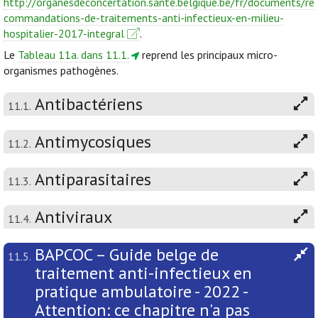
http://organesdeconcertation.sante.belgique.be/fr/documents/re
commandations-de-traitements-anti-infectieux-en-milieu-
hospitalier-2017-integral
.
Le
Tableau 11a. dans 11.1.
reprend les principaux micro-
organismes pathogènes.
Antibactériens
11.1.
Antimycosiques
11.2.
Antiparasitaires
11.3.
Antiviraux
11.4.
BAPCOC – Guide belge de
11.5.
traitement anti-infectieux en
pratique ambulatoire - 2022 -
Attention: ce chapitre n'a pas