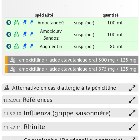
spécialité
quantité
AmoclaneEG
susp. (pdr)
100 ml
Amoxiclav
susp. (pdr)
100 ml
Sandoz
Augmentin
susp. (pdr)
80 ml
amoxicilline + acide clavulanique oral 500 mg + 125 mg
amoxicilline + acide clavulanique oral 875 mg + 125 mg
Alternative en cas d'allergie à la pénicilline
Références
11.5.2.9.3.
Influenza (grippe saisonnière)
11.5.2.10.
Rhinite
11.5.2.11.