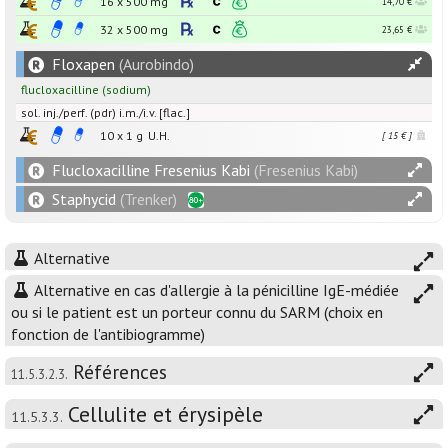
16 x
500
mg
14,70 €
32 x
500
mg
23,65 €
Floxapen
(Aurobindo)
flucloxacilline
(sodium)
sol. inj./perf. (pdr) i.m./i.v. [flac.]
10 x
1
g
U.H.
[ 15 € ]
Flucloxacilline Fresenius Kabi
(Fresenius Kabi)
Staphycid
(Trenker)
Alternative
Alternative en cas d'allergie à la pénicilline IgE-médiée
ou si le patient est un porteur connu du SARM (choix en
fonction de l'antibiogramme)
Références
11.5.3.2.3.
Cellulite et érysipèle
11.5.3.3.