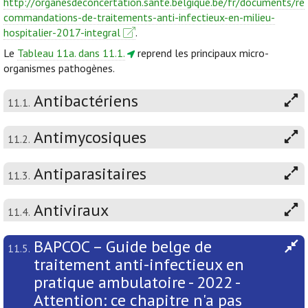
http://organesdeconcertation.sante.belgique.be/fr/documents/re
commandations-de-traitements-anti-infectieux-en-milieu-
hospitalier-2017-integral
.
Le
Tableau 11a. dans 11.1.
reprend les principaux micro-
organismes pathogènes.
Antibactériens
11.1.
Antimycosiques
11.2.
Antiparasitaires
11.3.
Antiviraux
11.4.
BAPCOC – Guide belge de
11.5.
traitement anti-infectieux en
pratique ambulatoire - 2022 -
Attention: ce chapitre n'a pas