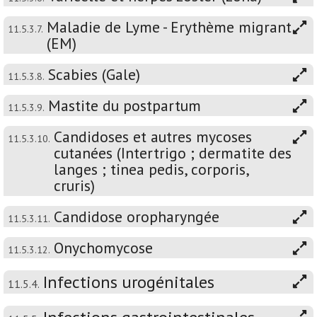
Maladie de Lyme - Erythème migrant
11.5.3.7.
(EM)
Scabies (Gale)
11.5.3.8.
Mastite du postpartum
11.5.3.9.
Candidoses et autres mycoses
11.5.3.10.
cutanées (Intertrigo ; dermatite des
langes ; tinea pedis, corporis,
cruris)
Candidose oropharyngée
11.5.3.11.
Onychomycose
11.5.3.12.
Infections urogénitales
11.5.4.