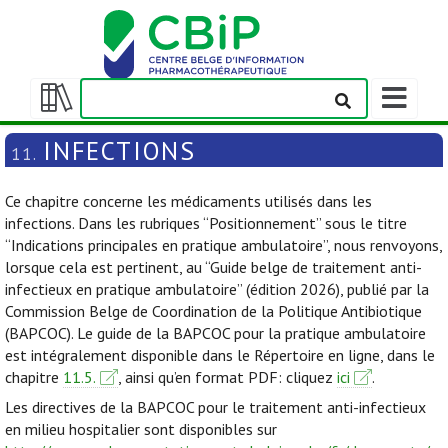
Afficher/m
la
Afficher/masquer
barre
la
INFECTIONS
11.
de
table
navigation
des
Ce chapitre concerne les médicaments utilisés dans les
matières
infections. Dans les rubriques “Positionnement” sous le titre
“Indications principales en pratique ambulatoire”, nous renvoyons,
lorsque cela est pertinent, au “Guide belge de traitement anti-
infectieux en pratique ambulatoire” (édition 2026), publié par la
Commission Belge de Coordination de la Politique Antibiotique
(BAPCOC). Le guide de la BAPCOC pour la pratique ambulatoire
est intégralement disponible dans le Répertoire en ligne, dans le
chapitre
11.5.
, ainsi qu’en format PDF: cliquez
ici
.
Les directives de la BAPCOC pour le traitement anti-infectieux
en milieu hospitalier sont disponibles sur