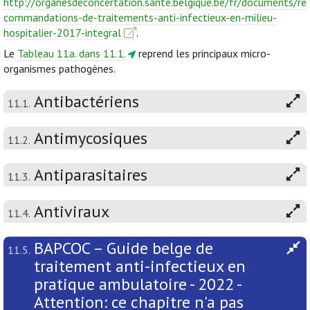
http://organesdeconcertation.sante.belgique.be/fr/documents/re
commandations-de-traitements-anti-infectieux-en-milieu-
hospitalier-2017-integral
.
Le
Tableau 11a. dans 11.1.
reprend les principaux micro-
organismes pathogènes.
Antibactériens
11.1.
Antimycosiques
11.2.
Antiparasitaires
11.3.
Antiviraux
11.4.
BAPCOC – Guide belge de
11.5.
traitement anti-infectieux en
pratique ambulatoire - 2022 -
Attention: ce chapitre n'a pas