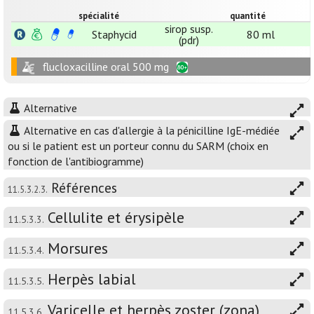
spécialité
quantité
sirop susp.
Staphycid
80 ml
(pdr)
flucloxacilline oral 500 mg
Alternative
Alternative en cas d'allergie à la pénicilline IgE-médiée
ou si le patient est un porteur connu du SARM (choix en
fonction de l'antibiogramme)
Références
11.5.3.2.3.
Cellulite et érysipèle
11.5.3.3.
Morsures
11.5.3.4.
Herpès labial
11.5.3.5.
Varicelle et herpès zoster (zona)
11.5.3.6.