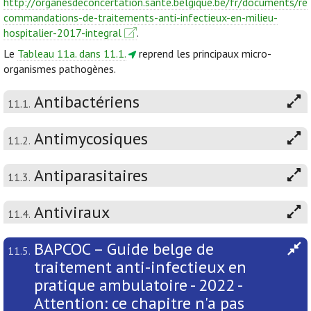
http://organesdeconcertation.sante.belgique.be/fr/documents/re
commandations-de-traitements-anti-infectieux-en-milieu-
hospitalier-2017-integral
.
Le
Tableau 11a. dans 11.1.
reprend les principaux micro-
organismes pathogènes.
Antibactériens
11.1.
Antimycosiques
11.2.
Antiparasitaires
11.3.
Antiviraux
11.4.
BAPCOC – Guide belge de
11.5.
traitement anti-infectieux en
pratique ambulatoire - 2022 -
Attention: ce chapitre n'a pas