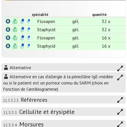
spécialité
quantité
Floxapen
gél.
32 x
Staphycid
gél.
32 x
Floxapen
gél.
16 x
Staphycid
gél.
16 x
Alternative
Alternative en cas d'allergie à la pénicilline IgE-médiée
ou si le patient est un porteur connu du SARM (choix en
fonction de l'antibiogramme)
Références
11.5.3.2.3.
Cellulite et érysipèle
11.5.3.3.
Morsures
11.5.3.4.