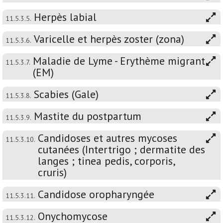
Herpès labial
11.5.3.5.
Varicelle et herpès zoster (zona)
11.5.3.6.
Maladie de Lyme - Erythème migrant
11.5.3.7.
(EM)
Scabies (Gale)
11.5.3.8.
Mastite du postpartum
11.5.3.9.
Candidoses et autres mycoses
11.5.3.10.
cutanées (Intertrigo ; dermatite des
langes ; tinea pedis, corporis,
cruris)
Candidose oropharyngée
11.5.3.11.
Onychomycose
11.5.3.12.