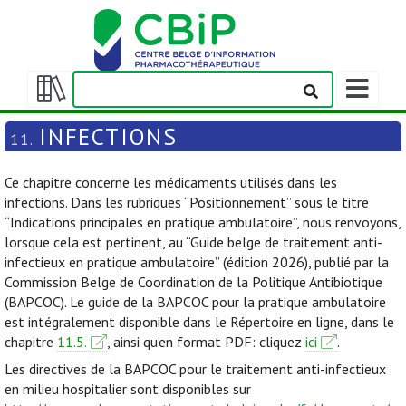
Afficher/m
la
Afficher/masquer
barre
la
INFECTIONS
11.
de
table
navigation
des
Ce chapitre concerne les médicaments utilisés dans les
matières
infections. Dans les rubriques “Positionnement” sous le titre
“Indications principales en pratique ambulatoire”, nous renvoyons,
lorsque cela est pertinent, au “Guide belge de traitement anti-
infectieux en pratique ambulatoire” (édition 2026), publié par la
Commission Belge de Coordination de la Politique Antibiotique
(BAPCOC). Le guide de la BAPCOC pour la pratique ambulatoire
est intégralement disponible dans le Répertoire en ligne, dans le
chapitre
11.5.
, ainsi qu’en format PDF: cliquez
ici
.
Les directives de la BAPCOC pour le traitement anti-infectieux
en milieu hospitalier sont disponibles sur