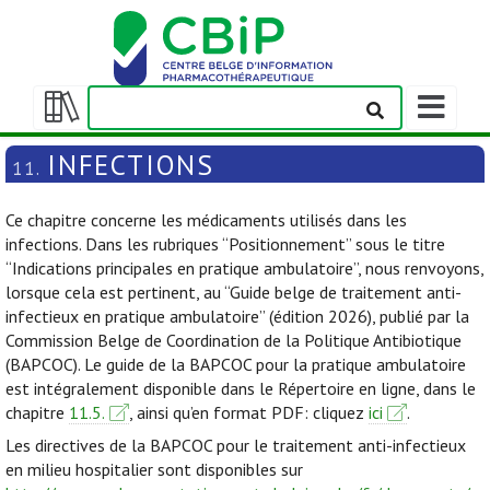
Afficher/m
la
Afficher/masquer
barre
la
INFECTIONS
11.
de
table
navigation
des
Ce chapitre concerne les médicaments utilisés dans les
matières
infections. Dans les rubriques “Positionnement” sous le titre
“Indications principales en pratique ambulatoire”, nous renvoyons,
lorsque cela est pertinent, au “Guide belge de traitement anti-
infectieux en pratique ambulatoire” (édition 2026), publié par la
Commission Belge de Coordination de la Politique Antibiotique
(BAPCOC). Le guide de la BAPCOC pour la pratique ambulatoire
est intégralement disponible dans le Répertoire en ligne, dans le
chapitre
11.5.
, ainsi qu’en format PDF: cliquez
ici
.
Les directives de la BAPCOC pour le traitement anti-infectieux
en milieu hospitalier sont disponibles sur