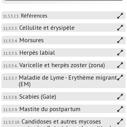
Références
11.5.3.2.3.
Cellulite et érysipèle
11.5.3.3.
Morsures
11.5.3.4.
Herpès labial
11.5.3.5.
Varicelle et herpès zoster (zona)
11.5.3.6.
Maladie de Lyme - Erythème migrant
11.5.3.7.
(EM)
Scabies (Gale)
11.5.3.8.
Mastite du postpartum
11.5.3.9.
Candidoses et autres mycoses
11.5.3.10.