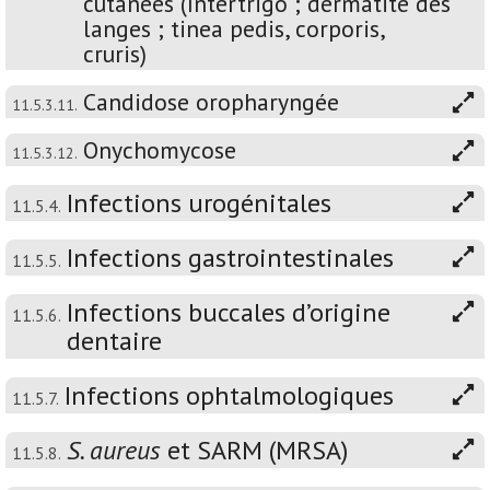
cutanées (Intertrigo ; dermatite des
langes ; tinea pedis, corporis,
cruris)
Candidose oropharyngée
11.5.3.11.
Onychomycose
11.5.3.12.
Infections urogénitales
11.5.4.
Infections gastrointestinales
11.5.5.
Infections buccales d’origine
11.5.6.
dentaire
Infections ophtalmologiques
11.5.7.
S. aureus
et SARM (MRSA)
11.5.8.