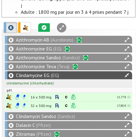
j
Adulte : 1800 mg par jour en 3 à 4 prises pendant 7 j
Azithromycin AB
(Aurobindo)
Azithromycine EG
(EG)
Azithromycine Sandoz
(Sandoz)
Azithromycine Teva
(Teva)
Clindamycine EG
(EG)
clindamycine
(chlorhydrate)
gél.
16 x
300
mg
11,77 €
32 x
300
mg
17,88 €
Clindamycin Sandoz
(Sandoz)
Dalacin C
(Pfizer)
Zitromax
(Pfizer)