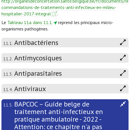
http://organesdeconcertation.sante.belgique.be/fr/documents/re
commandations-de-traitements-anti-infectieux-en-milieu-
hospitalier-2017-integral
.
Le
Tableau 11a. dans 11.1.
reprend les principaux micro-
organismes pathogènes.
Antibactériens
11.1.
Antimycosiques
11.2.
Antiparasitaires
11.3.
Antiviraux
11.4.
BAPCOC – Guide belge de
11.5.
traitement anti-infectieux en
pratique ambulatoire - 2022 -
Attention: ce chapitre n'a pas