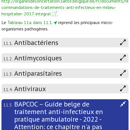
http://organesdeconcertation.sante.belgique.be/fr/documents/re
commandations-de-traitements-anti-infectieux-en-milieu-
hospitalier-2017-integral
.
Le
Tableau 11a. dans 11.1.
reprend les principaux micro-
organismes pathogènes.
Antibactériens
11.1.
Antimycosiques
11.2.
Antiparasitaires
11.3.
Antiviraux
11.4.
BAPCOC – Guide belge de
11.5.
traitement anti-infectieux en
pratique ambulatoire - 2022 -
Attention: ce chapitre n'a pas