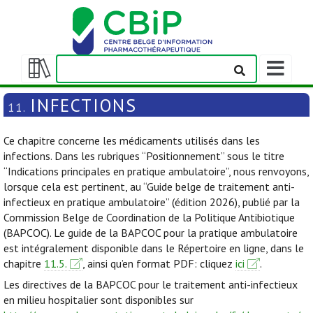
Afficher/m
la
Afficher/masquer
barre
la
INFECTIONS
11.
de
table
navigation
des
Ce chapitre concerne les médicaments utilisés dans les
matières
infections. Dans les rubriques “Positionnement” sous le titre
“Indications principales en pratique ambulatoire”, nous renvoyons,
lorsque cela est pertinent, au “Guide belge de traitement anti-
infectieux en pratique ambulatoire” (édition 2026), publié par la
Commission Belge de Coordination de la Politique Antibiotique
(BAPCOC). Le guide de la BAPCOC pour la pratique ambulatoire
est intégralement disponible dans le Répertoire en ligne, dans le
chapitre
11.5.
, ainsi qu’en format PDF: cliquez
ici
.
Les directives de la BAPCOC pour le traitement anti-infectieux
en milieu hospitalier sont disponibles sur