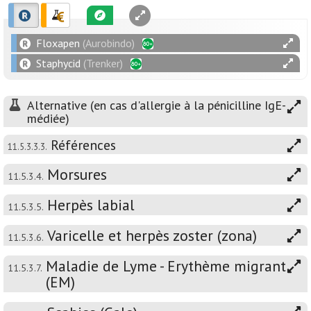
Floxapen
(Aurobindo)
Staphycid
(Trenker)
Alternative (en cas d'allergie à la pénicilline IgE-
médiée)
Références
11.5.3.3.3.
Morsures
11.5.3.4.
Herpès labial
11.5.3.5.
Varicelle et herpès zoster (zona)
11.5.3.6.
Maladie de Lyme - Erythème migrant
11.5.3.7.
(EM)