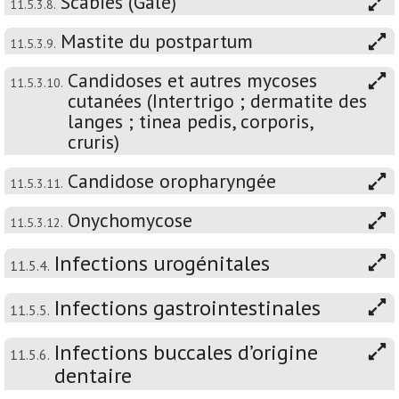
Scabies (Gale)
11.5.3.8.
Mastite du postpartum
11.5.3.9.
Candidoses et autres mycoses
11.5.3.10.
cutanées (Intertrigo ; dermatite des
langes ; tinea pedis, corporis,
cruris)
Candidose oropharyngée
11.5.3.11.
Onychomycose
11.5.3.12.
Infections urogénitales
11.5.4.
Infections gastrointestinales
11.5.5.
Infections buccales d’origine
11.5.6.
dentaire