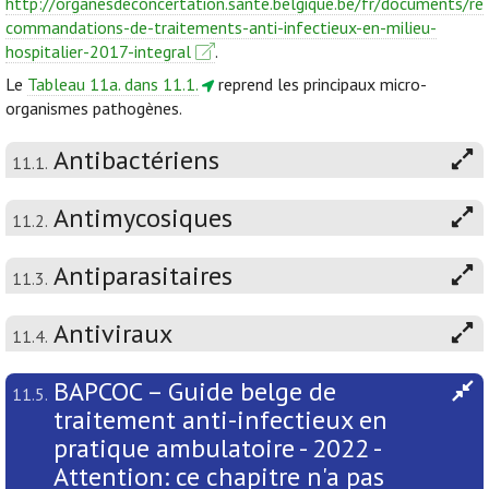
http://organesdeconcertation.sante.belgique.be/fr/documents/re
commandations-de-traitements-anti-infectieux-en-milieu-
hospitalier-2017-integral
.
Le
Tableau 11a. dans 11.1.
reprend les principaux micro-
organismes pathogènes.
Antibactériens
11.1.
Antimycosiques
11.2.
Antiparasitaires
11.3.
Antiviraux
11.4.
BAPCOC – Guide belge de
11.5.
traitement anti-infectieux en
pratique ambulatoire - 2022 -
Attention: ce chapitre n'a pas