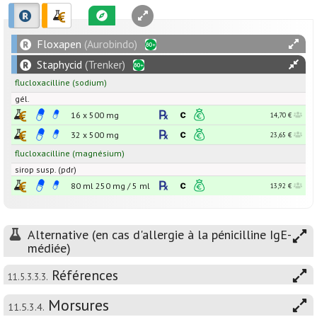
Floxapen
(Aurobindo)
Staphycid
(Trenker)
flucloxacilline
(sodium)
gél.
16 x
500
mg
14,70 €
32 x
500
mg
23,65 €
flucloxacilline
(magnésium)
sirop susp. (pdr)
80 ml
250
mg
/
5
ml
13,92 €
Alternative (en cas d'allergie à la pénicilline IgE-
médiée)
Références
11.5.3.3.3.
Morsures
11.5.3.4.