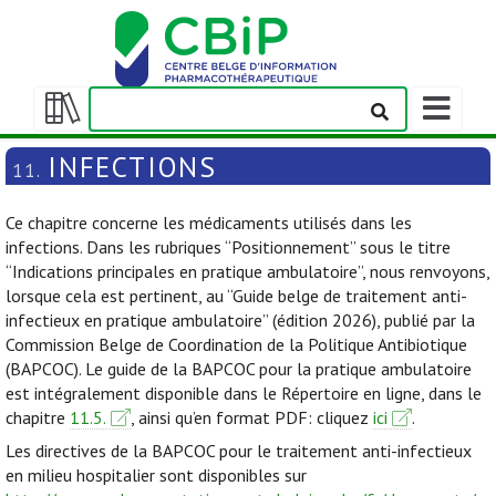
Afficher/m
la
Afficher/masquer
barre
la
INFECTIONS
11.
de
table
navigation
des
Ce chapitre concerne les médicaments utilisés dans les
matières
infections. Dans les rubriques “Positionnement” sous le titre
“Indications principales en pratique ambulatoire”, nous renvoyons,
lorsque cela est pertinent, au “Guide belge de traitement anti-
infectieux en pratique ambulatoire” (édition 2026), publié par la
Commission Belge de Coordination de la Politique Antibiotique
(BAPCOC). Le guide de la BAPCOC pour la pratique ambulatoire
est intégralement disponible dans le Répertoire en ligne, dans le
chapitre
11.5.
, ainsi qu’en format PDF: cliquez
ici
.
Les directives de la BAPCOC pour le traitement anti-infectieux
en milieu hospitalier sont disponibles sur