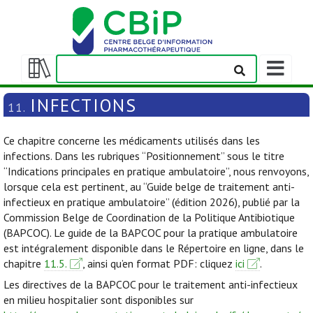
Afficher/m
la
Afficher/masquer
barre
la
INFECTIONS
11.
de
table
navigation
des
Ce chapitre concerne les médicaments utilisés dans les
matières
infections. Dans les rubriques “Positionnement” sous le titre
“Indications principales en pratique ambulatoire”, nous renvoyons,
lorsque cela est pertinent, au “Guide belge de traitement anti-
infectieux en pratique ambulatoire” (édition 2026), publié par la
Commission Belge de Coordination de la Politique Antibiotique
(BAPCOC). Le guide de la BAPCOC pour la pratique ambulatoire
est intégralement disponible dans le Répertoire en ligne, dans le
chapitre
11.5.
, ainsi qu’en format PDF: cliquez
ici
.
Les directives de la BAPCOC pour le traitement anti-infectieux
en milieu hospitalier sont disponibles sur