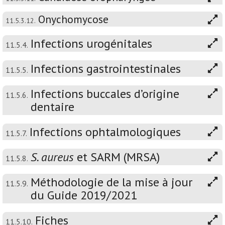
Onychomycose
11.5.3.12.
Infections urogénitales
11.5.4.
Infections gastrointestinales
11.5.5.
Infections buccales d’origine
11.5.6.
dentaire
Infections ophtalmologiques
11.5.7.
S. aureus
et SARM (MRSA)
11.5.8.
Méthodologie de la mise à jour
11.5.9.
du Guide 2019/2021
Fiches
11.5.10.