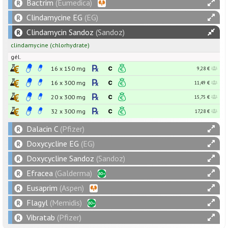
Bactrim
(Eumedica)
Clindamycine EG
(EG)
Clindamycin Sandoz
(Sandoz)
clindamycine
(chlorhydrate)
gél.
16 x
150
mg
9,28 €
16 x
300
mg
11,49 €
20 x
300
mg
15,75 €
32 x
300
mg
17,28 €
Dalacin C
(Pfizer)
Doxycycline EG
(EG)
Doxycycline Sandoz
(Sandoz)
Efracea
(Galderma)
Eusaprim
(Aspen)
Flagyl
(Memidis)
Vibratab
(Pfizer)