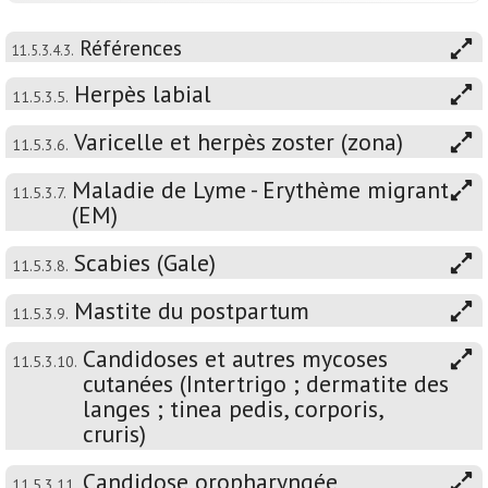
Références
11.5.3.4.3.
Herpès labial
11.5.3.5.
Varicelle et herpès zoster (zona)
11.5.3.6.
Maladie de Lyme - Erythème migrant
11.5.3.7.
(EM)
Scabies (Gale)
11.5.3.8.
Mastite du postpartum
11.5.3.9.
Candidoses et autres mycoses
11.5.3.10.
cutanées (Intertrigo ; dermatite des
langes ; tinea pedis, corporis,
cruris)
Candidose oropharyngée
11.5.3.11.