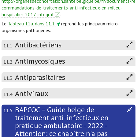
http://organesdeconcertation.sante.belgique.be/fr/documents/re
commandations-de-traitements-anti-infectieux-en-milieu-
hospitalier-2017-integral
.
Le
Tableau 11a. dans 11.1.
reprend les principaux micro-
organismes pathogènes.
Antibactériens
11.1.
Antimycosiques
11.2.
Antiparasitaires
11.3.
Antiviraux
11.4.
BAPCOC – Guide belge de
11.5.
traitement anti-infectieux en
pratique ambulatoire - 2022 -
Attention: ce chapitre n'a pas