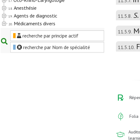
Oto-Rhino-Laryngologie
11.5.7.
17.
Anesthésie
18.
S.
Agents de diagnostic
11.5.8.
19.
Médicaments divers
20.
M
11.5.9.
recherche par principe actif
F
recherche par Nom de spécialité
11.5.10.
Réper
Folia
Audito
learn