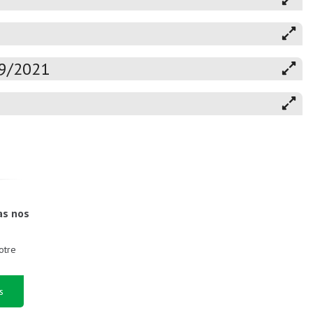
19/2021
as nos
otre
s