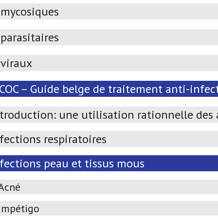
imycosiques
parasitaires
iviraux
OC – Guide belge de traitement anti-infect
troduction: une utilisation rationnelle des
fections respiratoires
nfections peau et tissus mous
Acné
Impétigo