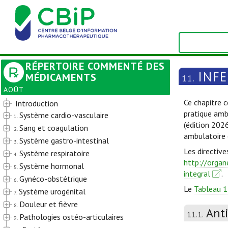
RÉPERTOIRE COMMENTÉ DES
INF
MÉDICAMENTS
11.
AOÛT
Ce chapitre c
Introduction
pratique amb
Système cardio-vasculaire
1.
(édition 202
Sang et coagulation
2.
ambulatoire 
Système gastro-intestinal
3.
Les directive
Système respiratoire
4.
http://organ
Système hormonal
5.
integral
.
Gynéco-obstétrique
6.
Le
Tableau 1
Système urogénital
7.
Douleur et fièvre
8.
Ant
11.1.
Pathologies ostéo-articulaires
9.