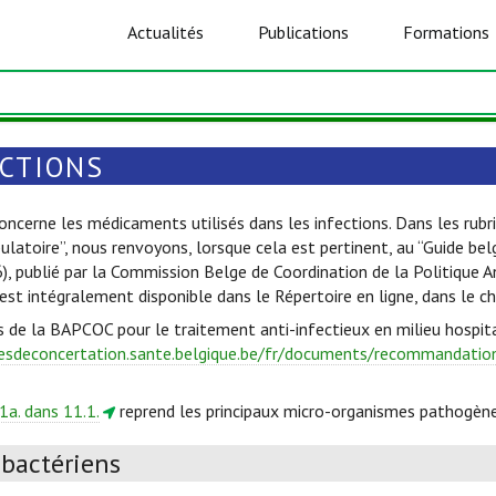
Actualités
Publications
Formations
ECTIONS
oncerne les médicaments utilisés dans les infections. Dans les rubri
ulatoire”, nous renvoyons, lorsque cela est pertinent, au “Guide be
6), publié par la Commission Belge de Coordination de la Politique 
est intégralement disponible dans le Répertoire en ligne, dans le c
s de la BAPCOC pour le traitement anti-infectieux en milieu hospita
esdeconcertation.sante.belgique.be/fr/documents/recommandations
1a. dans 11.1.
reprend les principaux micro-organismes pathogène
ibactériens