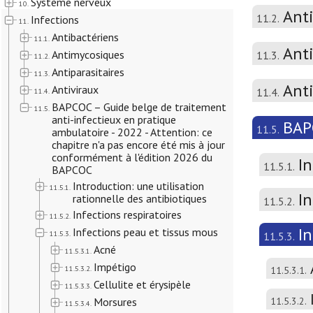
Système nerveux
10.
Ant
11.2.
Infections
11.
Antibactériens
11.1.
Anti
Antimycosiques
11.3.
11.2.
Antiparasitaires
11.3.
Ant
Antiviraux
11.4.
11.4.
BAPCOC – Guide belge de traitement
11.5.
anti-infectieux en pratique
BAPC
11.5.
ambulatoire - 2022 - Attention: ce
chapitre n'a pas encore été mis à jour
conformément à l'édition 2026 du
In
11.5.1.
BAPCOC
Introduction: une utilisation
11.5.1.
In
rationnelle des antibiotiques
11.5.2.
Infections respiratoires
11.5.2.
I
Infections peau et tissus mous
11.5.3.
11.5.3.
Acné
11.5.3.1.
Impétigo
11.5.3.2.
11.5.3.1.
Cellulite et érysipèle
11.5.3.3.
Morsures
11.5.3.2.
11.5.3.4.