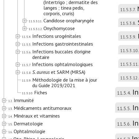
(Intertrigo ; dermatite des
langes ; tinea pedis,
11.5.3.7.
corporis, cruris)
Candidose oropharyngée
11.5.3.11.
11.5.3.8.
Onychomycose
11.5.3.12.
Infections urogénitales
11.5.3.9.
11.5.4.
Infections gastrointestinales
11.5.5.
11.5.3.10.
Infections buccales d’origine
11.5.6.
dentaire
Infections ophtalmologiques
11.5.3.11.
11.5.7.
S. aureus
et SARM (MRSA)
11.5.8.
11.5.3.12.
Méthodologie de la mise à jour
11.5.9.
du Guide 2019/2021
I
Fiches
11.5.4.
11.5.10.
Immunité
12.
In
Médicaments antitumoraux
11.5.5.
13.
Minéraux et vitamines
14.
In
Dermatologie
11.5.6.
15.
Ophtalmologie
16.
In