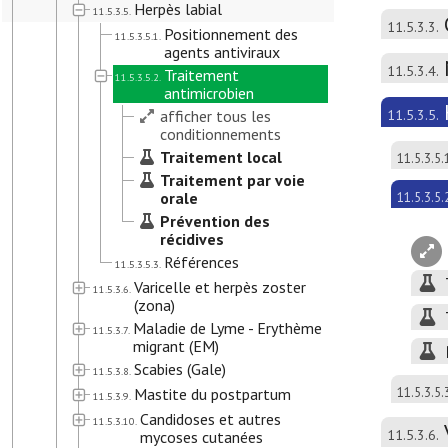
Herpès labial
11.5.3.5.
11.5.3.3.
Positionnement des
11.5.3.5.1.
agents antiviraux
11.5.3.4.
Traitement
11.5.3.5.2.
antimicrobien
afficher tous les
11.5.3.5.
conditionnements
Traitement local
11.5.3.5.
Traitement par voie
orale
11.5.3.5.
Prévention des
récidives
Références
11.5.3.5.3.
Varicelle et herpès zoster
11.5.3.6.
(zona)
Maladie de Lyme - Erythème
11.5.3.7.
migrant (EM)
Scabies (Gale)
11.5.3.8.
Mastite du postpartum
11.5.3.5.
11.5.3.9.
Candidoses et autres
11.5.3.10.
11.5.3.6.
mycoses cutanées