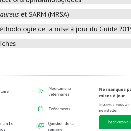
 aureus
et SARM (MRSA)
éthodologie de la mise à jour du Guide 20
iches
Médicaments
Ne manquez p
toire
vétérinaires
mises à jour
Inscrivez-vous à n
Événements
newsletter
Inscrivez-vou
rium | e-
Question de la
ings
semaine