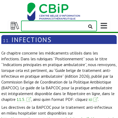
Afficher/m
la
Afficher/masquer
barre
la
INFECTIONS
11.
de
table
navigation
des
Ce chapitre concerne les médicaments utilisés dans les
matières
infections. Dans les rubriques “Positionnement” sous le titre
“Indications principales en pratique ambulatoire”, nous renvoyons,
lorsque cela est pertinent, au “Guide belge de traitement anti-
infectieux en pratique ambulatoire” (édition 2026), publié par la
Commission Belge de Coordination de la Politique Antibiotique
(BAPCOC). Le guide de la BAPCOC pour la pratique ambulatoire
est intégralement disponible dans le Répertoire en ligne, dans le
chapitre
11.5.
, ainsi qu’en format PDF: cliquez
ici
.
Les directives de la BAPCOC pour le traitement anti-infectieux
en milieu hospitalier sont disponibles sur