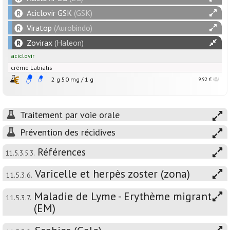
Aciclovir GSK
(GSK)
Viratop
(Aurobindo)
Zovirax
(Haleon)
aciclovir
crème Labialis
2 g
50
mg
/
1
g
9,92 €
Traitement par voie orale
Prévention des récidives
Références
11.5.3.5.3.
Varicelle et herpès zoster (zona)
11.5.3.6.
Maladie de Lyme - Erythème migrant
11.5.3.7.
(EM)