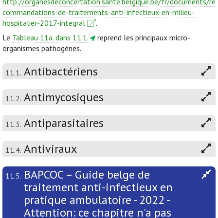
http://organesdeconcertation.sante.belgique.be/fr/documents/re
commandations-de-traitements-anti-infectieux-en-milieu-
hospitalier-2017-integral
.
Le
Tableau 11a. dans 11.1.
reprend les principaux micro-
organismes pathogènes.
Antibactériens
11.1.
Antimycosiques
11.2.
Antiparasitaires
11.3.
Antiviraux
11.4.
BAPCOC – Guide belge de
11.5.
traitement anti-infectieux en
pratique ambulatoire - 2022 -
Attention: ce chapitre n'a pas