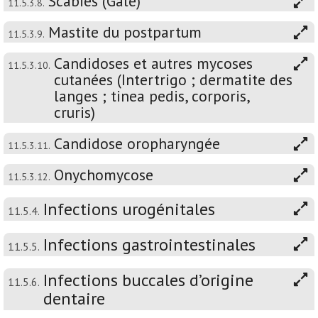
Scabies (Gale)
11.5.3.8.
Mastite du postpartum
11.5.3.9.
Candidoses et autres mycoses
11.5.3.10.
cutanées (Intertrigo ; dermatite des
langes ; tinea pedis, corporis,
cruris)
Candidose oropharyngée
11.5.3.11.
Onychomycose
11.5.3.12.
Infections urogénitales
11.5.4.
Infections gastrointestinales
11.5.5.
Infections buccales d’origine
11.5.6.
dentaire