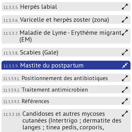
Herpès labial
11.5.3.5.
Varicelle et herpès zoster (zona)
11.5.3.6.
Maladie de Lyme - Erythème migrant
11.5.3.7.
(EM)
Scabies (Gale)
11.5.3.8.
Mastite du postpartum
11.5.3.9.
Positionnement des antibiotiques
11.5.3.9.1.
Traitement antimicrobien
11.5.3.9.2.
Références
11.5.3.9.3.
Candidoses et autres mycoses
11.5.3.10.
cutanées (Intertrigo ; dermatite des
langes ; tinea pedis, corporis,