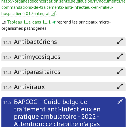
http://organesdeconcertation.sante.belgique.be/fr/documents/re
commandations-de-traitements-anti-infectieux-en-milieu-
hospitalier-2017-integral
.
Le
Tableau 11a. dans 11.1.
reprend les principaux micro-
organismes pathogènes.
Antibactériens
11.1.
Antimycosiques
11.2.
Antiparasitaires
11.3.
Antiviraux
11.4.
BAPCOC – Guide belge de
11.5.
traitement anti-infectieux en
pratique ambulatoire - 2022 -
Attention: ce chapitre n'a pas