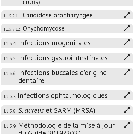
cruris)
Candidose oropharyngée
11.5.3.11.
Onychomycose
11.5.3.12.
Infections urogénitales
11.5.4.
Infections gastrointestinales
11.5.5.
Infections buccales d’origine
11.5.6.
dentaire
Infections ophtalmologiques
11.5.7.
S. aureus
et SARM (MRSA)
11.5.8.
Méthodologie de la mise à jour
11.5.9.
du Guide 2019/2021