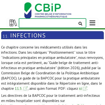
Afficher/m
la
Afficher/masquer
barre
la
INFECTIONS
11.
de
table
navigation
des
Ce chapitre concerne les médicaments utilisés dans les
matières
infections. Dans les rubriques “Positionnement” sous le titre
“Indications principales en pratique ambulatoire”, nous renvoyons,
lorsque cela est pertinent, au “Guide belge de traitement anti-
infectieux en pratique ambulatoire” (édition 2026), publié par la
Commission Belge de Coordination de la Politique Antibiotique
(BAPCOC). Le guide de la BAPCOC pour la pratique ambulatoire
est intégralement disponible dans le Répertoire en ligne, dans le
chapitre
11.5.
, ainsi qu’en format PDF: cliquez
ici
.
Les directives de la BAPCOC pour le traitement anti-infectieux
en milieu hospitalier sont disponibles sur