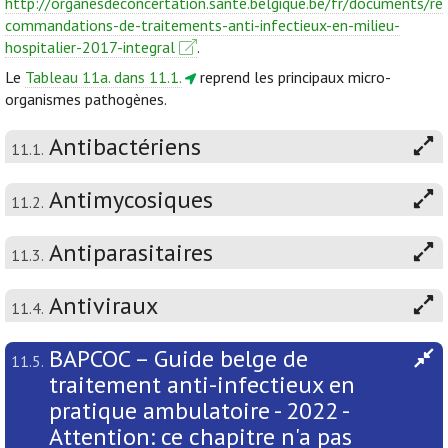
http://organesdeconcertation.sante.belgique.be/fr/documents/re
commandations-de-traitements-anti-infectieux-en-milieu-
hospitalier-2017-integral
.
Le
Tableau 11a. dans 11.1.
reprend les principaux micro-
organismes pathogènes.
Antibactériens
11.1.
Antimycosiques
11.2.
Antiparasitaires
11.3.
Antiviraux
11.4.
BAPCOC – Guide belge de
11.5.
traitement anti-infectieux en
pratique ambulatoire - 2022 -
Attention: ce chapitre n'a pas