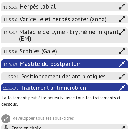
Herpès labial
11.5.3.5.
Varicelle et herpès zoster (zona)
11.5.3.6.
Maladie de Lyme - Erythème migrant
11.5.3.7.
(EM)
Scabies (Gale)
11.5.3.8.
Mastite du postpartum
11.5.3.9.
Positionnement des antibiotiques
11.5.3.9.1.
Traitement antimicrobien
11.5.3.9.2.
L'allaitement peut être poursuivi avec tous les traitements ci-
dessous.
développer tous les sous-titres
Premier choix