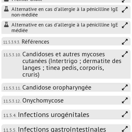
Alternative en cas d'allergie à la pénicilline IgE
non-médiée
Alternative en cas d'allergie à la pénicilline IgE
médiée
Références
11.5.3.9.3.
Candidoses et autres mycoses
11.5.3.10.
cutanées (Intertrigo ; dermatite des
langes ; tinea pedis, corporis,
cruris)
Candidose oropharyngée
11.5.3.11.
Onychomycose
11.5.3.12.
Infections urogénitales
11.5.4.
Infections gastrointestinales
11.5.5.