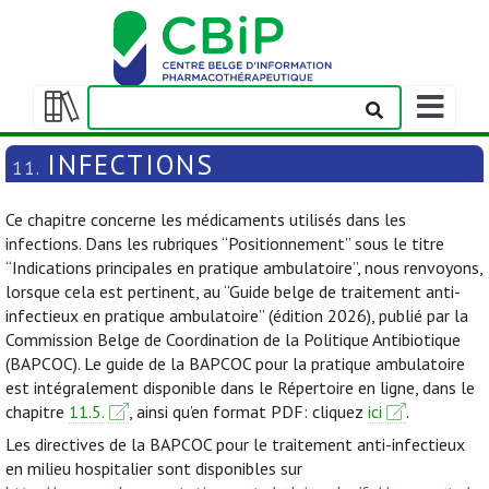
Afficher/m
la
Afficher/masquer
barre
la
INFECTIONS
11.
de
table
navigation
des
Ce chapitre concerne les médicaments utilisés dans les
matières
infections. Dans les rubriques “Positionnement” sous le titre
“Indications principales en pratique ambulatoire”, nous renvoyons,
lorsque cela est pertinent, au “Guide belge de traitement anti-
infectieux en pratique ambulatoire” (édition 2026), publié par la
Commission Belge de Coordination de la Politique Antibiotique
(BAPCOC). Le guide de la BAPCOC pour la pratique ambulatoire
est intégralement disponible dans le Répertoire en ligne, dans le
chapitre
11.5.
, ainsi qu’en format PDF: cliquez
ici
.
Les directives de la BAPCOC pour le traitement anti-infectieux
en milieu hospitalier sont disponibles sur