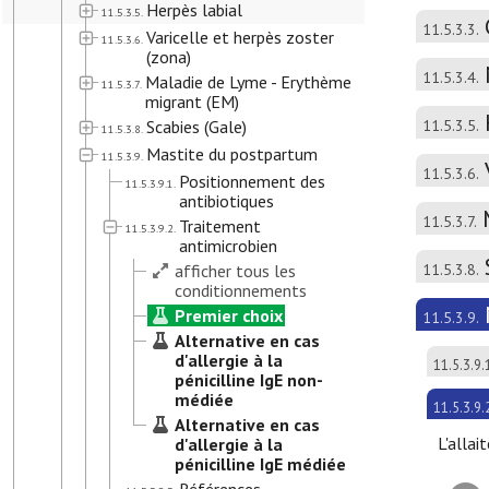
Herpès labial
11.5.3.5.
11.5.3.3.
Varicelle et herpès zoster
11.5.3.6.
(zona)
11.5.3.4.
Maladie de Lyme - Erythème
11.5.3.7.
migrant (EM)
Scabies (Gale)
11.5.3.5.
11.5.3.8.
Mastite du postpartum
11.5.3.9.
11.5.3.6.
Positionnement des
11.5.3.9.1.
antibiotiques
11.5.3.7.
Traitement
11.5.3.9.2.
antimicrobien
afficher tous les
11.5.3.8.
conditionnements
Premier choix
11.5.3.9.
Alternative en cas
d'allergie à la
11.5.3.9.
pénicilline IgE non-
médiée
11.5.3.9.
Alternative en cas
L'allai
d'allergie à la
pénicilline IgE médiée