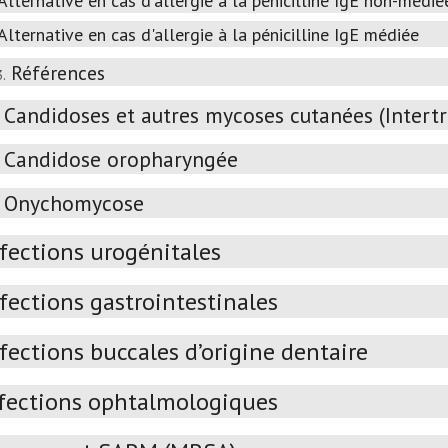
Alternative en cas d'allergie à la pénicilline IgE non-médié
Alternative en cas d'allergie à la pénicilline IgE médiée
Références
3.
Candidoses et autres mycoses cutanées (Intertrig
Candidose oropharyngée
Onychomycose
nfections urogénitales
fections gastrointestinales
fections buccales d’origine dentaire
fections ophtalmologiques