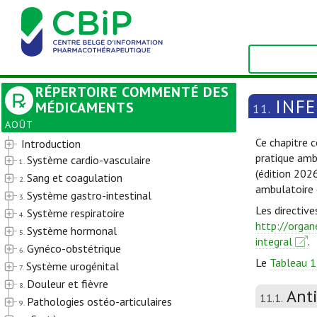
RÉPERTOIRE COMMENTÉ DES
INF
MÉDICAMENTS
11.
AOÛT
Ce chapitre c
Introduction
pratique amb
Système cardio-vasculaire
1.
(édition 202
Sang et coagulation
2.
ambulatoire 
Système gastro-intestinal
3.
Les directive
Système respiratoire
4.
http://organ
Système hormonal
5.
integral
.
Gynéco-obstétrique
6.
Le
Tableau 1
Système urogénital
7.
Douleur et fièvre
8.
Ant
11.1.
Pathologies ostéo-articulaires
9.