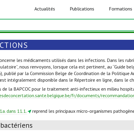
Actualités
Publications
Formations
ECTIONS
oncerne les médicaments utilisés dans les infections. Dans les rubri
ulatoire”, nous renvoyons, lorsque cela est pertinent, au “Guide be
6), publié par la Commission Belge de Coordination de la Politique 
est intégralement disponible dans le Répertoire en ligne, dans le c
s de la BAPCOC pour le traitement anti-infectieux en milieu hospita
esdeconcertation.sante.belgique.be/fr/documents/recommandations
1a. dans 11.1.
reprend les principaux micro-organismes pathogène
ibactériens