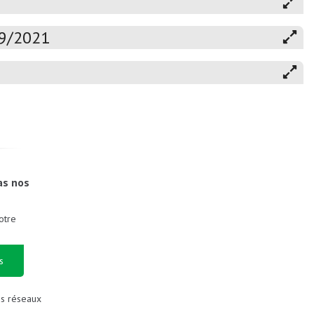
19/2021
as nos
otre
s
es réseaux