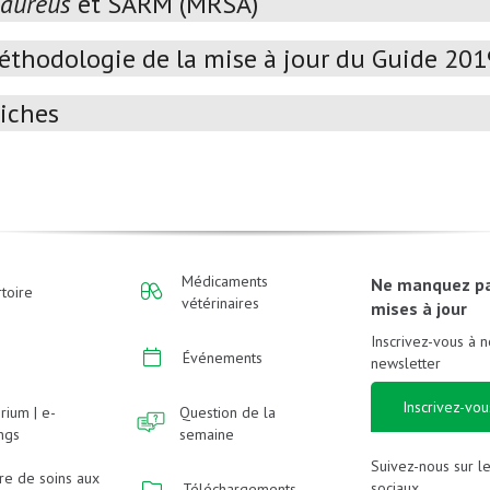
 aureus
et SARM (MRSA)
éthodologie de la mise à jour du Guide 20
iches
Médicaments
Ne manquez p
toire
vétérinaires
mises à jour
Inscrivez-vous à n
Événements
newsletter
Inscrivez-vou
rium | e-
Question de la
ings
semaine
Suivez-nous sur l
re de soins aux
sociaux
Téléchargements