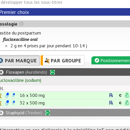
développer tous les sous-titres
Premier choix
osologie
stite du postpartum
flucloxacilline oral
2 g en 4 prises par jour pendant 10-14 j
PAR MARQUE
PAR GROUPE
Positionnemen
Floxapen
(Aurobindo)
lucloxacilline
(sodium)
él.
16 x
500
mg
32 x
500
mg
Staphycid
(Trenker)