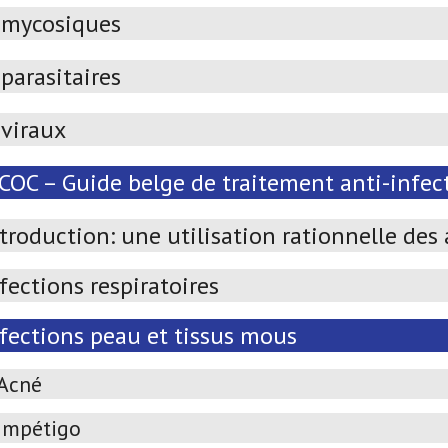
imycosiques
parasitaires
iviraux
OC – Guide belge de traitement anti-infect
troduction: une utilisation rationnelle des
fections respiratoires
nfections peau et tissus mous
Acné
Impétigo