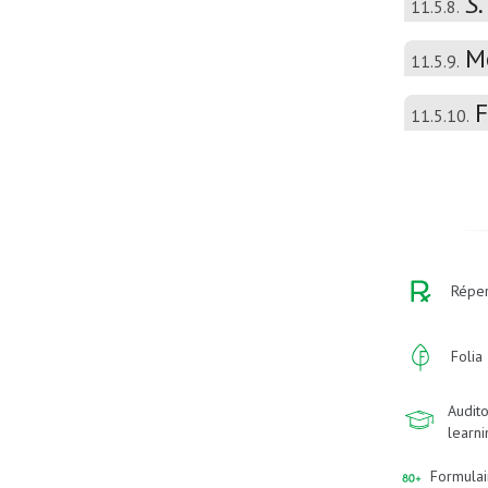
S.
11.5.8.
M
11.5.9.
F
11.5.10.
Réper
Folia
Audito
learn
Formulai