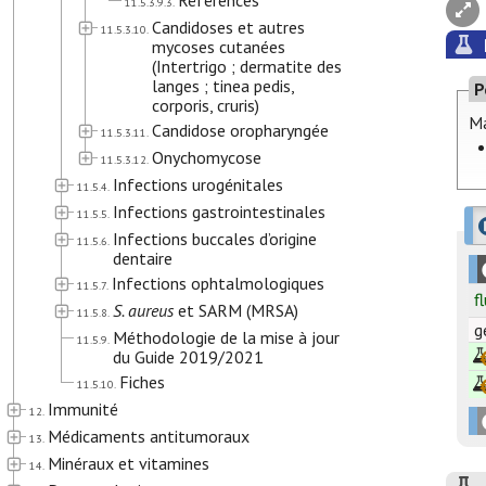
Références
11.5.3.9.3.
Candidoses et autres
11.5.3.10.
mycoses cutanées
(Intertrigo ; dermatite des
langes ; tinea pedis,
P
corporis, cruris)
Ma
Candidose oropharyngée
11.5.3.11.
Onychomycose
11.5.3.12.
Infections urogénitales
11.5.4.
Infections gastrointestinales
11.5.5.
Infections buccales d’origine
11.5.6.
dentaire
Infections ophtalmologiques
11.5.7.
f
S. aureus
et SARM (MRSA)
11.5.8.
g
Méthodologie de la mise à jour
11.5.9.
du Guide 2019/2021
Fiches
11.5.10.
Immunité
12.
Médicaments antitumoraux
13.
Minéraux et vitamines
14.