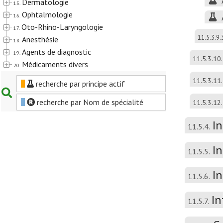
Dermatologie
15.
Ophtalmologie
16.
Oto-Rhino-Laryngologie
17.
11.5.3.9.
Anesthésie
18.
Agents de diagnostic
19.
11.5.3.10.
Médicaments divers
20.
11.5.3.11.
recherche par principe actif
recherche par Nom de spécialité
11.5.3.12.
I
11.5.4.
In
11.5.5.
In
11.5.6.
In
11.5.7.