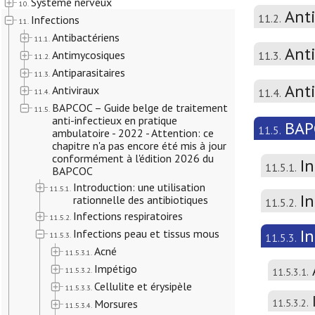
Système nerveux
10.
Ant
11.2.
Infections
11.
Antibactériens
11.1.
Anti
Antimycosiques
11.3.
11.2.
Antiparasitaires
11.3.
Ant
Antiviraux
11.4.
11.4.
BAPCOC – Guide belge de traitement
11.5.
anti-infectieux en pratique
BAPC
11.5.
ambulatoire - 2022 - Attention: ce
chapitre n'a pas encore été mis à jour
conformément à l'édition 2026 du
In
11.5.1.
BAPCOC
Introduction: une utilisation
11.5.1.
In
rationnelle des antibiotiques
11.5.2.
Infections respiratoires
11.5.2.
I
Infections peau et tissus mous
11.5.3.
11.5.3.
Acné
11.5.3.1.
Impétigo
11.5.3.2.
11.5.3.1.
Cellulite et érysipèle
11.5.3.3.
Morsures
11.5.3.2.
11.5.3.4.