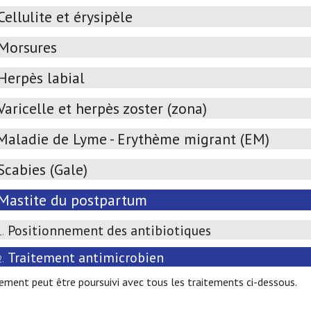
Cellulite et érysipèle
Morsures
Herpès labial
Varicelle et herpès zoster (zona)
Maladie de Lyme - Erythème migrant (EM)
Scabies (Gale)
Mastite du postpartum
Positionnement des antibiotiques
1.
Traitement antimicrobien
2.
tement peut être poursuivi avec tous les traitements ci-dessous.