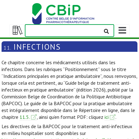
Afficher/m
la
Afficher/masquer
barre
la
INFECTIONS
11.
de
table
navigation
des
Ce chapitre concerne les médicaments utilisés dans les
matières
infections. Dans les rubriques “Positionnement” sous le titre
“Indications principales en pratique ambulatoire”, nous renvoyons,
lorsque cela est pertinent, au “Guide belge de traitement anti-
infectieux en pratique ambulatoire” (édition 2026), publié par la
Commission Belge de Coordination de la Politique Antibiotique
(BAPCOC). Le guide de la BAPCOC pour la pratique ambulatoire
est intégralement disponible dans le Répertoire en ligne, dans le
chapitre
11.5.
, ainsi qu’en format PDF: cliquez
ici
.
Les directives de la BAPCOC pour le traitement anti-infectieux
en milieu hospitalier sont disponibles sur