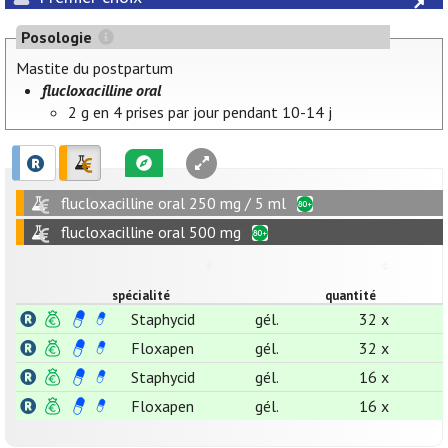
Posologie
Mastite du postpartum
flucloxacilline oral
2 g en 4 prises par jour pendant 10-14 j
flucloxacilline oral 250 mg / 5 ml
flucloxacilline oral 500 mg
spécialité
quantité
Staphycid
gél.
32 x
Floxapen
gél.
32 x
Staphycid
gél.
16 x
Floxapen
gél.
16 x