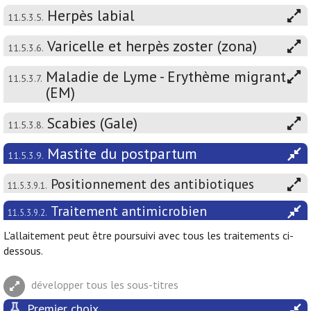
Herpès labial
11.5.3.5.
Varicelle et herpès zoster (zona)
11.5.3.6.
Maladie de Lyme - Erythème migrant
11.5.3.7.
(EM)
Scabies (Gale)
11.5.3.8.
Mastite du postpartum
11.5.3.9.
Positionnement des antibiotiques
11.5.3.9.1.
Traitement antimicrobien
11.5.3.9.2.
L'allaitement peut être poursuivi avec tous les traitements ci-
dessous.
développer tous les sous-titres
Premier choix