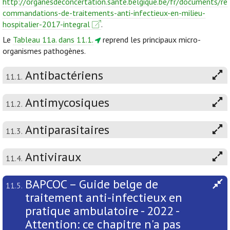
http://organesdeconcertation.sante.belgique.be/fr/documents/re
commandations-de-traitements-anti-infectieux-en-milieu-
hospitalier-2017-integral
.
Le
Tableau 11a. dans 11.1.
reprend les principaux micro-
organismes pathogènes.
Antibactériens
11.1.
Antimycosiques
11.2.
Antiparasitaires
11.3.
Antiviraux
11.4.
BAPCOC – Guide belge de
11.5.
traitement anti-infectieux en
pratique ambulatoire - 2022 -
Attention: ce chapitre n'a pas