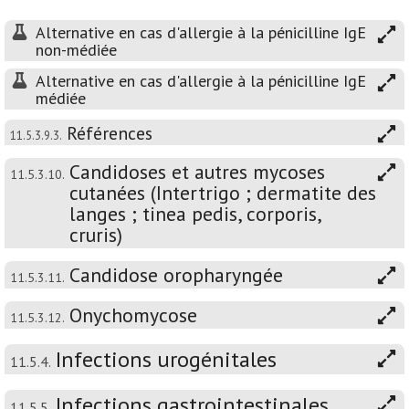
Alternative en cas d'allergie à la pénicilline IgE
non-médiée
Alternative en cas d'allergie à la pénicilline IgE
médiée
Références
11.5.3.9.3.
Candidoses et autres mycoses
11.5.3.10.
cutanées (Intertrigo ; dermatite des
langes ; tinea pedis, corporis,
cruris)
Candidose oropharyngée
11.5.3.11.
Onychomycose
11.5.3.12.
Infections urogénitales
11.5.4.
Infections gastrointestinales
11.5.5.