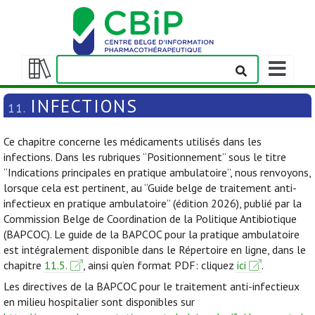
Afficher/m
la
Afficher/masquer
barre
la
INFECTIONS
11.
de
table
navigation
des
Ce chapitre concerne les médicaments utilisés dans les
matières
infections. Dans les rubriques “Positionnement” sous le titre
“Indications principales en pratique ambulatoire”, nous renvoyons,
lorsque cela est pertinent, au “Guide belge de traitement anti-
infectieux en pratique ambulatoire” (édition 2026), publié par la
Commission Belge de Coordination de la Politique Antibiotique
(BAPCOC). Le guide de la BAPCOC pour la pratique ambulatoire
est intégralement disponible dans le Répertoire en ligne, dans le
chapitre
11.5.
, ainsi qu’en format PDF: cliquez
ici
.
Les directives de la BAPCOC pour le traitement anti-infectieux
en milieu hospitalier sont disponibles sur