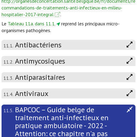
http://organesdeconcertation.sante.belgique.be/fr/documents/re
commandations-de-traitements-anti-infectieux-en-milieu-
hospitalier-2017-integral
.
Le
Tableau 11a. dans 11.1.
reprend les principaux micro-
organismes pathogènes.
Antibactériens
11.1.
Antimycosiques
11.2.
Antiparasitaires
11.3.
Antiviraux
11.4.
BAPCOC – Guide belge de
11.5.
traitement anti-infectieux en
pratique ambulatoire - 2022 -
Attention: ce chapitre n'a pas