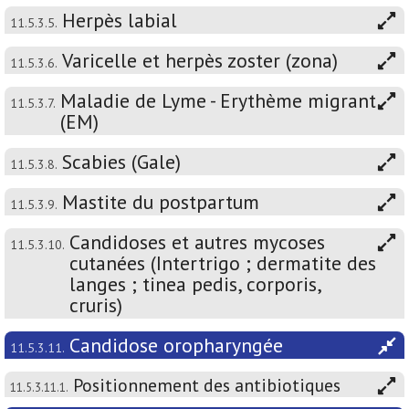
Herpès labial
11.5.3.5.
Varicelle et herpès zoster (zona)
11.5.3.6.
Maladie de Lyme - Erythème migrant
11.5.3.7.
(EM)
Scabies (Gale)
11.5.3.8.
Mastite du postpartum
11.5.3.9.
Candidoses et autres mycoses
11.5.3.10.
cutanées (Intertrigo ; dermatite des
langes ; tinea pedis, corporis,
cruris)
Candidose oropharyngée
11.5.3.11.
Positionnement des antibiotiques
11.5.3.11.1.