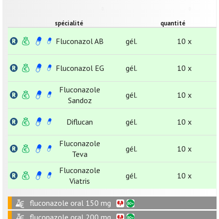
spécialité
quantité
Fluconazol AB
gél.
10 x
Fluconazol EG
gél.
10 x
Fluconazole
gél.
10 x
Sandoz
Diflucan
gél.
10 x
Fluconazole
gél.
10 x
Teva
Fluconazole
gél.
10 x
Viatris
fluconazole oral 150 mg
fluconazole oral 200 mg