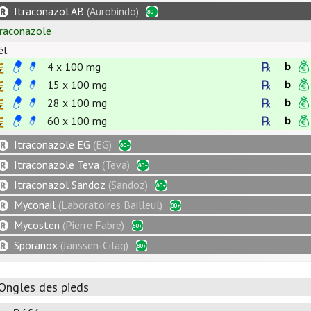
Itraconazol AB
(Aurobindo)
traconazole
él.
4 x
100
mg
15 x
100
mg
28 x
100
mg
60 x
100
mg
Itraconazole EG
(EG)
Itraconazole Teva
(Teva)
Itraconazol Sandoz
(Sandoz)
Myconail
(Laboratoires Bailleul)
Mycosten
(Pierre Fabre)
Sporanox
(Janssen-Cilag)
Ongles des pieds