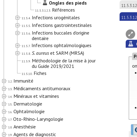
Ongles des pieds
11.5.3.12
Références
11.5.3.12.3.
Infections urogénitales
11.5.3.12
11.5.4.
Infections gastrointestinales
11.5.5.
Infections buccales d’origine
11.5.6.
dentaire
Infections ophtalmologiques
11.5.7.
S. aureus
et SARM (MRSA)
11.5.8.
P
Méthodologie de la mise à jour
11.5.9.
on
du Guide 2019/2021
Fiches
11.5.10.
Immunité
12.
Médicaments antitumoraux
13.
Minéraux et vitamines
14.
Dermatologie
15.
Ophtalmologie
16.
Oto-Rhino-Laryngologie
17.
Anesthésie
18.
Agents de diagnostic
19.