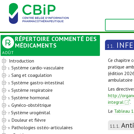
RÉPERTOIRE COMMENTÉ DES
INF
MÉDICAMENTS
11.
AOÛT
Ce chapitre c
Introduction
pratique amb
Système cardio-vasculaire
1.
(édition 202
Sang et coagulation
2.
ambulatoire 
Système gastro-intestinal
3.
Les directive
Système respiratoire
4.
http://organ
Système hormonal
5.
integral
.
Gynéco-obstétrique
6.
Le
Tableau 1
Système urogénital
7.
Douleur et fièvre
8.
Ant
11.1.
Pathologies ostéo-articulaires
9.