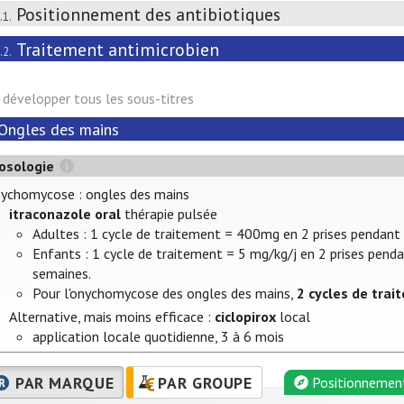
Positionnement des antibiotiques
.1.
Traitement antimicrobien
.2.
développer tous les sous-titres
Ongles des mains
osologie
ychomycose : ongles des mains
itraconazole oral
thérapie pulsée
Adultes : 1 cycle de traitement = 400mg en 2 prises pendant 
Enfants : 1 cycle de traitement = 5 mg/kg/j en 2 prises pend
semaines.
Pour l'onychomycose des ongles des mains,
2 cycles de tra
Alternative, mais moins efficace :
ciclopirox
local
application locale quotidienne, 3 à 6 mois
PAR MARQUE
PAR GROUPE
Positionnemen