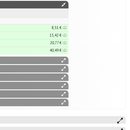
8,51 €
15,42 €
20,77 €
40,49 €