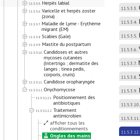
Herpès labial
11.5.3.5.
11.5.3.3.
Varicelle et herpès zoster
11.5.3.6.
(zona)
11.5.3.4.
Maladie de Lyme - Erythème
11.5.3.7.
migrant (EM)
Scabies (Gale)
11.5.3.5.
11.5.3.8.
Mastite du postpartum
11.5.3.9.
11.5.3.6.
Candidoses et autres
11.5.3.10.
mycoses cutanées
(Intertrigo ; dermatite des
11.5.3.7.
langes ; tinea pedis,
corporis, cruris)
11.5.3.8.
Candidose oropharyngée
11.5.3.11.
Onychomycose
11.5.3.12.
11.5.3.9.
Positionnement des
11.5.3.12.1.
antibiotiques
11.5.3.10.
Traitement
11.5.3.12.2.
antimicrobien
11.5.3.11.
afficher tous les
conditionnements
11.5.3.12.
Ongles des mains