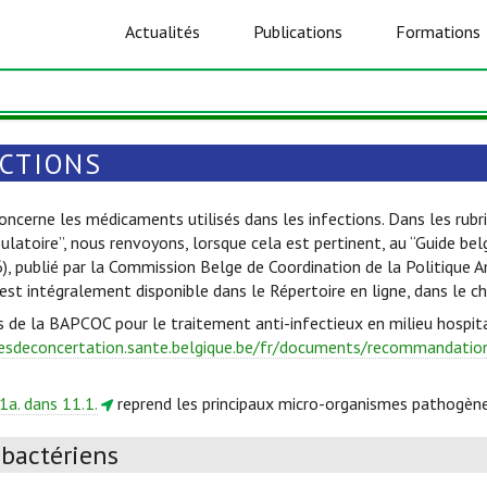
Actualités
Publications
Formations
ECTIONS
oncerne les médicaments utilisés dans les infections. Dans les rubri
ulatoire”, nous renvoyons, lorsque cela est pertinent, au “Guide be
6), publié par la Commission Belge de Coordination de la Politique 
est intégralement disponible dans le Répertoire en ligne, dans le c
s de la BAPCOC pour le traitement anti-infectieux en milieu hospita
esdeconcertation.sante.belgique.be/fr/documents/recommandations
1a. dans 11.1.
reprend les principaux micro-organismes pathogène
ibactériens