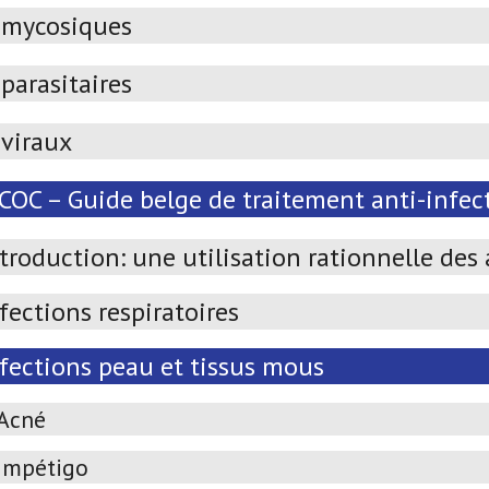
imycosiques
parasitaires
iviraux
OC – Guide belge de traitement anti-infect
troduction: une utilisation rationnelle des
fections respiratoires
nfections peau et tissus mous
Acné
Impétigo