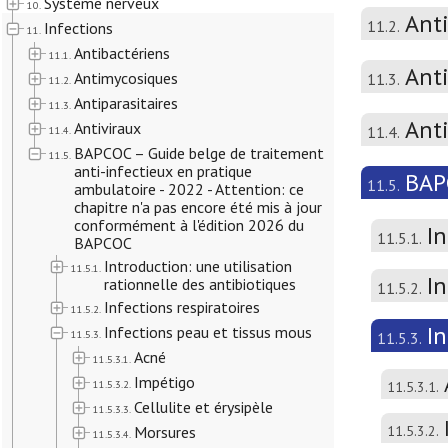
Système nerveux
10.
Ant
11.2.
Infections
11.
Antibactériens
11.1.
Anti
Antimycosiques
11.3.
11.2.
Antiparasitaires
11.3.
Ant
Antiviraux
11.4.
11.4.
BAPCOC – Guide belge de traitement
11.5.
anti-infectieux en pratique
BAPC
11.5.
ambulatoire - 2022 - Attention: ce
chapitre n'a pas encore été mis à jour
conformément à l'édition 2026 du
In
11.5.1.
BAPCOC
Introduction: une utilisation
11.5.1.
In
rationnelle des antibiotiques
11.5.2.
Infections respiratoires
11.5.2.
I
Infections peau et tissus mous
11.5.3.
11.5.3.
Acné
11.5.3.1.
Impétigo
11.5.3.2.
11.5.3.1.
Cellulite et érysipèle
11.5.3.3.
Morsures
11.5.3.2.
11.5.3.4.