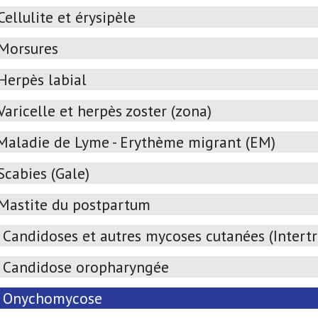
Cellulite et érysipèle
Morsures
Herpès labial
Varicelle et herpès zoster (zona)
Maladie de Lyme - Erythème migrant (EM)
Scabies (Gale)
Mastite du postpartum
Candidoses et autres mycoses cutanées (Intertrig
Candidose oropharyngée
Onychomycose