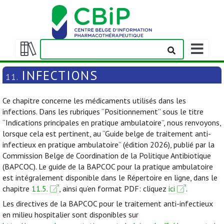
Afficher/m
la
Afficher/masquer
barre
la
INFECTIONS
11.
de
table
navigation
des
Ce chapitre concerne les médicaments utilisés dans les
matières
infections. Dans les rubriques “Positionnement” sous le titre
“Indications principales en pratique ambulatoire”, nous renvoyons,
lorsque cela est pertinent, au “Guide belge de traitement anti-
infectieux en pratique ambulatoire” (édition 2026), publié par la
Commission Belge de Coordination de la Politique Antibiotique
(BAPCOC). Le guide de la BAPCOC pour la pratique ambulatoire
est intégralement disponible dans le Répertoire en ligne, dans le
chapitre
11.5.
, ainsi qu’en format PDF: cliquez
ici
.
Les directives de la BAPCOC pour le traitement anti-infectieux
en milieu hospitalier sont disponibles sur