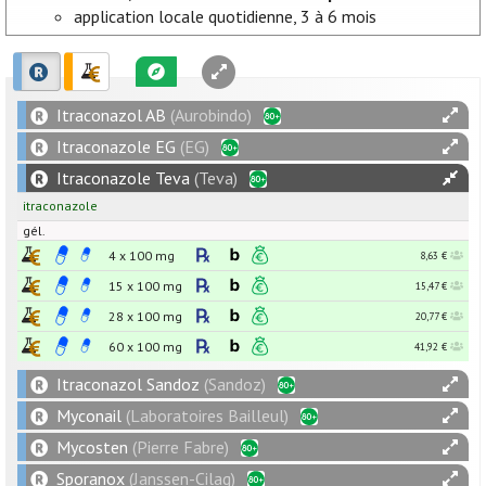
application locale quotidienne, 3 à 6 mois
Itraconazol AB
(Aurobindo)
Itraconazole EG
(EG)
Itraconazole Teva
(Teva)
itraconazole
gél.
4 x
100
mg
8,63 €
15 x
100
mg
15,47 €
28 x
100
mg
20,77 €
60 x
100
mg
41,92 €
Itraconazol Sandoz
(Sandoz)
Myconail
(Laboratoires Bailleul)
Mycosten
(Pierre Fabre)
Sporanox
(Janssen-Cilag)