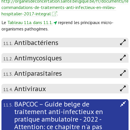
http://organesdeconcertation.sante.belgique.be/fr/documents/re
commandations-de-traitements-anti-infectieux-en-milieu-
hospitalier-2017-integral
.
Le
Tableau 11a. dans 11.1.
reprend les principaux micro-
organismes pathogènes.
Antibactériens
11.1.
Antimycosiques
11.2.
Antiparasitaires
11.3.
Antiviraux
11.4.
BAPCOC – Guide belge de
11.5.
traitement anti-infectieux en
pratique ambulatoire - 2022 -
Attention: ce chapitre n'a pas