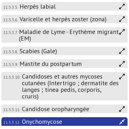
Herpès labial
11.5.3.5.
Varicelle et herpès zoster (zona)
11.5.3.6.
Maladie de Lyme - Erythème migrant
11.5.3.7.
(EM)
Scabies (Gale)
11.5.3.8.
Mastite du postpartum
11.5.3.9.
Candidoses et autres mycoses
11.5.3.10.
cutanées (Intertrigo ; dermatite des
langes ; tinea pedis, corporis,
cruris)
Candidose oropharyngée
11.5.3.11.
Onychomycose
11.5.3.12.