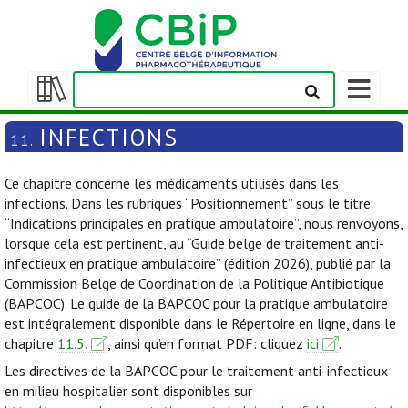
Afficher/m
la
Afficher/masquer
barre
la
INFECTIONS
11.
de
table
navigation
des
Ce chapitre concerne les médicaments utilisés dans les
matières
infections. Dans les rubriques “Positionnement” sous le titre
“Indications principales en pratique ambulatoire”, nous renvoyons,
lorsque cela est pertinent, au “Guide belge de traitement anti-
infectieux en pratique ambulatoire” (édition 2026), publié par la
Commission Belge de Coordination de la Politique Antibiotique
(BAPCOC). Le guide de la BAPCOC pour la pratique ambulatoire
est intégralement disponible dans le Répertoire en ligne, dans le
chapitre
11.5.
, ainsi qu’en format PDF: cliquez
ici
.
Les directives de la BAPCOC pour le traitement anti-infectieux
en milieu hospitalier sont disponibles sur