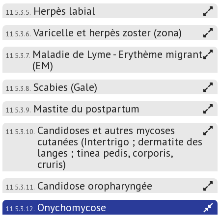
Herpès labial
11.5.3.5.
Varicelle et herpès zoster (zona)
11.5.3.6.
Maladie de Lyme - Erythème migrant
11.5.3.7.
(EM)
Scabies (Gale)
11.5.3.8.
Mastite du postpartum
11.5.3.9.
Candidoses et autres mycoses
11.5.3.10.
cutanées (Intertrigo ; dermatite des
langes ; tinea pedis, corporis,
cruris)
Candidose oropharyngée
11.5.3.11.
Onychomycose
11.5.3.12.