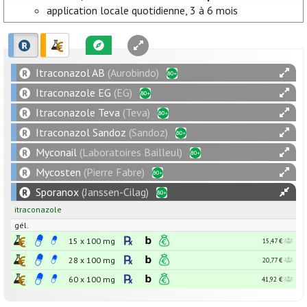
application locale quotidienne, 3 à 6 mois
Itraconazol AB
(Aurobindo)
Itraconazole EG
(EG)
Itraconazole Teva
(Teva)
Itraconazol Sandoz
(Sandoz)
Myconail
(Laboratoires Bailleul)
Mycosten
(Pierre Fabre)
Sporanox
(Janssen-Cilag)
itraconazole
gél.
15 x
100
mg
15,47 €
28 x
100
mg
20,77 €
60 x
100
mg
41,92 €