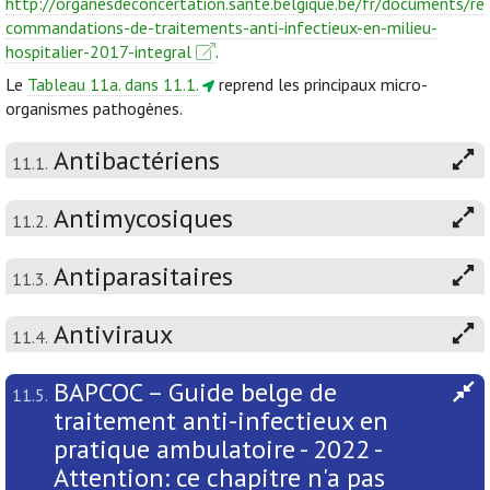
http://organesdeconcertation.sante.belgique.be/fr/documents/re
commandations-de-traitements-anti-infectieux-en-milieu-
hospitalier-2017-integral
.
Le
Tableau 11a. dans 11.1.
reprend les principaux micro-
organismes pathogènes.
Antibactériens
11.1.
Antimycosiques
11.2.
Antiparasitaires
11.3.
Antiviraux
11.4.
BAPCOC – Guide belge de
11.5.
traitement anti-infectieux en
pratique ambulatoire - 2022 -
Attention: ce chapitre n'a pas