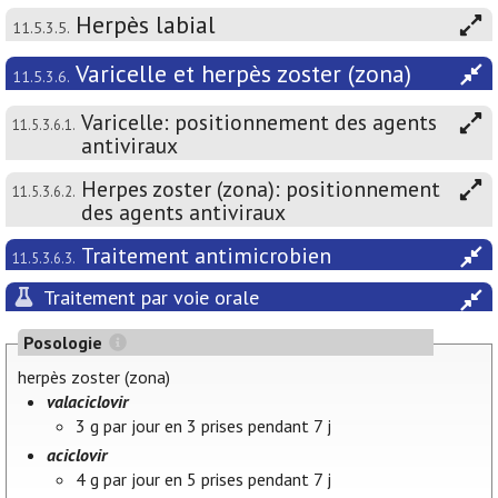
Herpès labial
11.5.3.5.
Varicelle et herpès zoster (zona)
11.5.3.6.
Varicelle: positionnement des agents
11.5.3.6.1.
antiviraux
Herpes zoster (zona): positionnement
11.5.3.6.2.
des agents antiviraux
Traitement antimicrobien
11.5.3.6.3.
Traitement par voie orale
Posologie
herpès zoster (zona)
valaciclovir
3 g par jour en 3 prises pendant 7 j
aciclovir
4 g par jour en 5 prises pendant 7 j