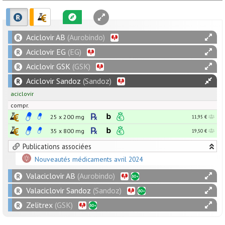
Aciclovir AB
(Aurobindo)
Aciclovir EG
(EG)
Aciclovir GSK
(GSK)
Aciclovir Sandoz
(Sandoz)
aciclovir
compr.
25 x
200
mg
11,95 €
35 x
800
mg
19,50 €
Publications associées
Nouveautés médicaments avril 2024
Valaciclovir AB
(Aurobindo)
Valaciclovir Sandoz
(Sandoz)
Zelitrex
(GSK)