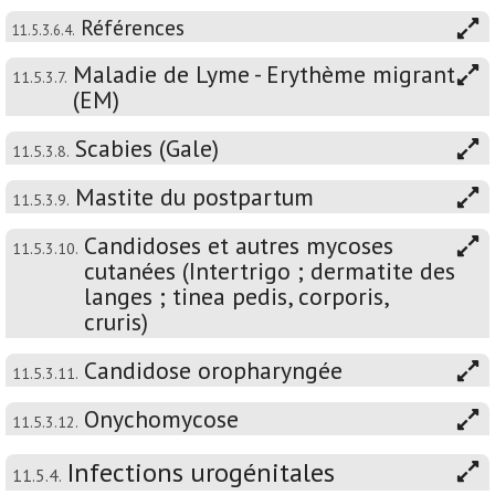
Références
11.5.3.6.4.
Maladie de Lyme - Erythème migrant
11.5.3.7.
(EM)
Scabies (Gale)
11.5.3.8.
Mastite du postpartum
11.5.3.9.
Candidoses et autres mycoses
11.5.3.10.
cutanées (Intertrigo ; dermatite des
langes ; tinea pedis, corporis,
cruris)
Candidose oropharyngée
11.5.3.11.
Onychomycose
11.5.3.12.
Infections urogénitales
11.5.4.