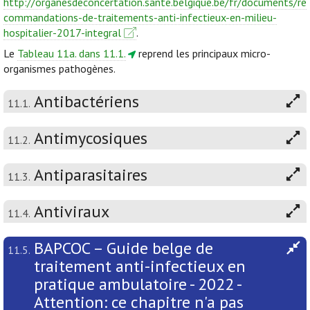
http://organesdeconcertation.sante.belgique.be/fr/documents/re
commandations-de-traitements-anti-infectieux-en-milieu-
hospitalier-2017-integral
.
Le
Tableau 11a. dans 11.1.
reprend les principaux micro-
organismes pathogènes.
Antibactériens
11.1.
Antimycosiques
11.2.
Antiparasitaires
11.3.
Antiviraux
11.4.
BAPCOC – Guide belge de
11.5.
traitement anti-infectieux en
pratique ambulatoire - 2022 -
Attention: ce chapitre n'a pas