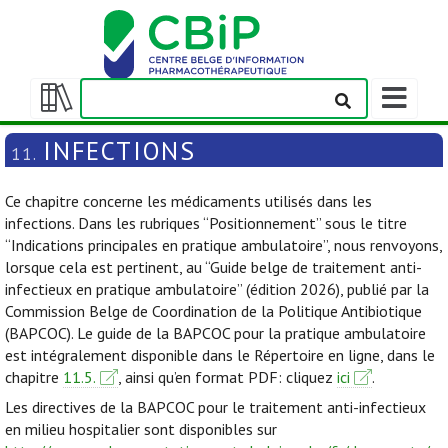
Afficher/m
la
Afficher/masquer
barre
la
INFECTIONS
11.
de
table
navigation
des
Ce chapitre concerne les médicaments utilisés dans les
matières
infections. Dans les rubriques “Positionnement” sous le titre
“Indications principales en pratique ambulatoire”, nous renvoyons,
lorsque cela est pertinent, au “Guide belge de traitement anti-
infectieux en pratique ambulatoire” (édition 2026), publié par la
Commission Belge de Coordination de la Politique Antibiotique
(BAPCOC). Le guide de la BAPCOC pour la pratique ambulatoire
est intégralement disponible dans le Répertoire en ligne, dans le
chapitre
11.5.
, ainsi qu’en format PDF: cliquez
ici
.
Les directives de la BAPCOC pour le traitement anti-infectieux
en milieu hospitalier sont disponibles sur