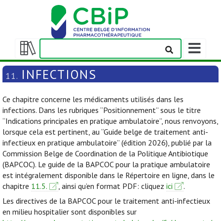
Afficher/m
la
Afficher/masquer
barre
la
INFECTIONS
11.
de
table
navigation
des
Ce chapitre concerne les médicaments utilisés dans les
matières
infections. Dans les rubriques “Positionnement” sous le titre
“Indications principales en pratique ambulatoire”, nous renvoyons,
lorsque cela est pertinent, au “Guide belge de traitement anti-
infectieux en pratique ambulatoire” (édition 2026), publié par la
Commission Belge de Coordination de la Politique Antibiotique
(BAPCOC). Le guide de la BAPCOC pour la pratique ambulatoire
est intégralement disponible dans le Répertoire en ligne, dans le
chapitre
11.5.
, ainsi qu’en format PDF: cliquez
ici
.
Les directives de la BAPCOC pour le traitement anti-infectieux
en milieu hospitalier sont disponibles sur