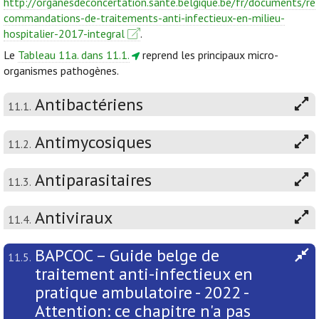
http://organesdeconcertation.sante.belgique.be/fr/documents/re
commandations-de-traitements-anti-infectieux-en-milieu-
hospitalier-2017-integral
.
Le
Tableau 11a. dans 11.1.
reprend les principaux micro-
organismes pathogènes.
Antibactériens
11.1.
Antimycosiques
11.2.
Antiparasitaires
11.3.
Antiviraux
11.4.
BAPCOC – Guide belge de
11.5.
traitement anti-infectieux en
pratique ambulatoire - 2022 -
Attention: ce chapitre n'a pas