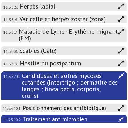
Herpès labial
11.5.3.5.
Varicelle et herpès zoster (zona)
11.5.3.6.
Maladie de Lyme - Erythème migrant
11.5.3.7.
(EM)
Scabies (Gale)
11.5.3.8.
Mastite du postpartum
11.5.3.9.
Candidoses et autres mycoses
11.5.3.10.
cutanées (Intertrigo ; dermatite des
langes ; tinea pedis, corporis,
cruris)
Positionnement des antibiotiques
11.5.3.10.1.
Traitement antimicrobien
11.5.3.10.2.