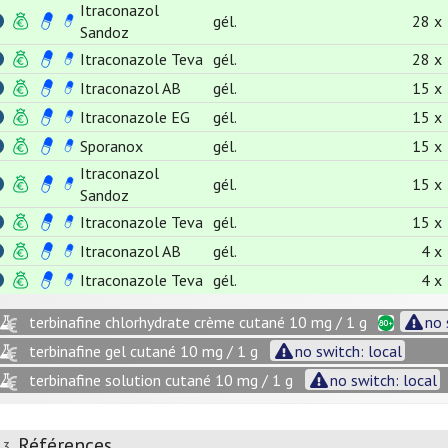
Itraconazol
gél.
28 x
Sandoz
Itraconazole Teva
gél.
28 x
Itraconazol AB
gél.
15 x
Itraconazole EG
gél.
15 x
Sporanox
gél.
15 x
Itraconazol
gél.
15 x
Sandoz
Itraconazole Teva
gél.
15 x
Itraconazol AB
gél.
4 x
Itraconazole Teva
gél.
4 x
terbinafine chlorhydrate crème cutané 10 mg / 1 g
no 
terbinafine gel cutané 10 mg / 1 g
no switch: local
terbinafine solution cutané 10 mg / 1 g
no switch: local
Références
.3.