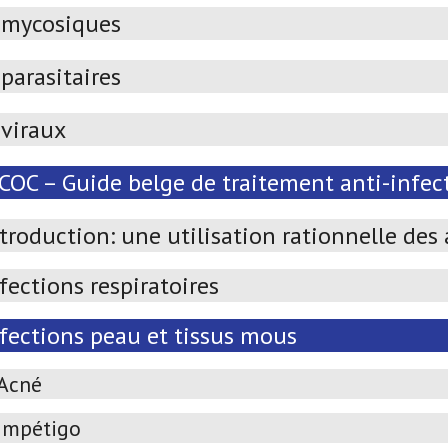
imycosiques
parasitaires
iviraux
OC – Guide belge de traitement anti-infect
troduction: une utilisation rationnelle des
fections respiratoires
nfections peau et tissus mous
Acné
Impétigo