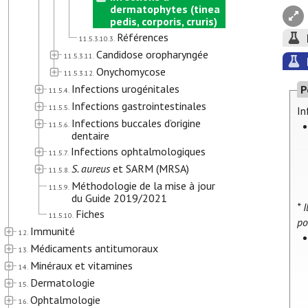
dermatophytes (tinea
pedis, corporis, cruris)
Références
11.5.3.10.3.
Candidose oropharyngée
11.5.3.11.
Onychomycose
11.5.3.12.
Infections urogénitales
P
11.5.4.
Infections gastrointestinales
11.5.5.
In
Infections buccales d’origine
11.5.6.
dentaire
Infections ophtalmologiques
11.5.7.
S. aureus
et SARM (MRSA)
11.5.8.
Méthodologie de la mise à jour
11.5.9.
du Guide 2019/2021
* 
Fiches
11.5.10.
po
Immunité
12.
Médicaments antitumoraux
13.
Minéraux et vitamines
14.
Dermatologie
15.
Ophtalmologie
16.