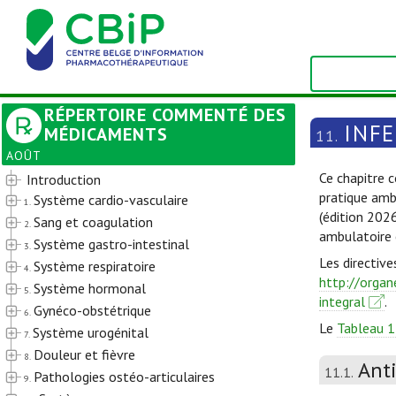
RÉPERTOIRE COMMENTÉ DES
INF
MÉDICAMENTS
11.
AOÛT
Ce chapitre c
Introduction
pratique amb
Système cardio-vasculaire
1.
(édition 202
Sang et coagulation
2.
ambulatoire 
Système gastro-intestinal
3.
Les directive
Système respiratoire
4.
http://organ
Système hormonal
5.
integral
.
Gynéco-obstétrique
6.
Le
Tableau 1
Système urogénital
7.
Douleur et fièvre
8.
Ant
11.1.
Pathologies ostéo-articulaires
9.