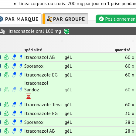
tinea corporis ou cruris: 200 mg par jour en 1 prise penda
PAR MARQUE
PAR GROUPE
Positionnemen
itraconazole oral 100 mg
spécialité
quantité
Itraconazol AB
gél.
60 x
Sporanox
gél.
60 x
Itraconazole EG
gél.
60 x
Itraconazol
Sandoz
gél.
60 x
Itraconazole Teva
gél.
60 x
Itraconazole EG
gél.
30 x
Sporanox
gél.
28 x
Itraconazol AB
gél.
28 x