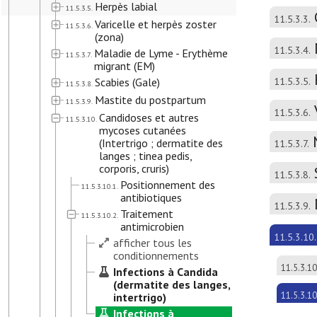
Herpès labial
11.5.3.5.
11.5.3.3.
Varicelle et herpès zoster
11.5.3.6.
(zona)
11.5.3.4.
Maladie de Lyme - Erythème
11.5.3.7.
migrant (EM)
Scabies (Gale)
11.5.3.5.
11.5.3.8.
Mastite du postpartum
11.5.3.9.
11.5.3.6.
Candidoses et autres
11.5.3.10.
mycoses cutanées
(Intertrigo ; dermatite des
11.5.3.7.
langes ; tinea pedis,
corporis, cruris)
11.5.3.8.
Positionnement des
11.5.3.10.1.
antibiotiques
11.5.3.9.
Traitement
11.5.3.10.2.
antimicrobien
11.5.3.10.
afficher tous les
conditionnements
11.5.3.10
Infections à Candida
(dermatite des langes,
11.5.3.10
intertrigo)
Infections à