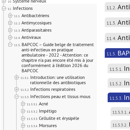
Système nerveux
10.
Ant
11.2.
Infections
11.
Antibactériens
11.1.
Anti
Antimycosiques
11.3.
11.2.
Antiparasitaires
11.3.
Ant
Antiviraux
11.4.
11.4.
BAPCOC – Guide belge de traitement
11.5.
anti-infectieux en pratique
BAPC
11.5.
ambulatoire - 2022 - Attention: ce
chapitre n'a pas encore été mis à jour
conformément à l'édition 2026 du
In
11.5.1.
BAPCOC
Introduction: une utilisation
11.5.1.
In
rationnelle des antibiotiques
11.5.2.
Infections respiratoires
11.5.2.
I
Infections peau et tissus mous
11.5.3.
11.5.3.
Acné
11.5.3.1.
Impétigo
11.5.3.2.
11.5.3.1.
Cellulite et érysipèle
11.5.3.3.
Morsures
11.5.3.2.
11.5.3.4.