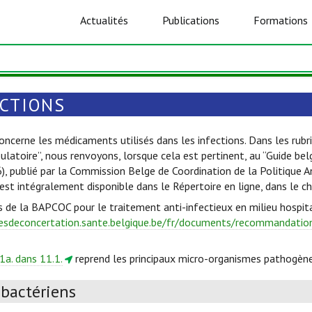
Actualités
Publications
Formations
ECTIONS
oncerne les médicaments utilisés dans les infections. Dans les rubri
ulatoire”, nous renvoyons, lorsque cela est pertinent, au “Guide be
6), publié par la Commission Belge de Coordination de la Politique 
est intégralement disponible dans le Répertoire en ligne, dans le c
s de la BAPCOC pour le traitement anti-infectieux en milieu hospita
esdeconcertation.sante.belgique.be/fr/documents/recommandations
1a. dans 11.1.
reprend les principaux micro-organismes pathogène
ibactériens