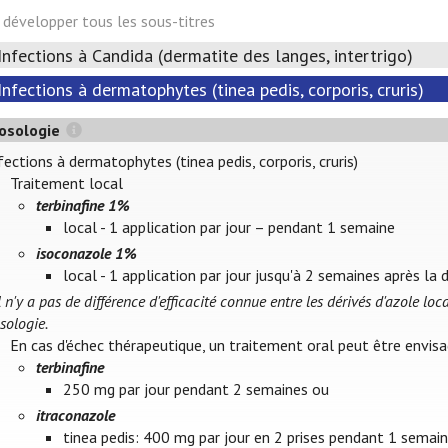
développer tous les sous-titres
Infections à Candida (dermatite des langes, intertrigo)
Infections à dermatophytes (tinea pedis, corporis, cruris)
osologie
fections à dermatophytes (tinea pedis, corporis, cruris)
Traitement local
terbinafine 1%
local - 1 application par jour – pendant 1 semaine
isoconazole 1%
local - 1 application par jour jusqu'à 2 semaines après la d
Il n'y a pas de différence d'efficacité connue entre les dérivés d'azole l
sologie.
En cas d'échec thérapeutique, un traitement oral peut être envis
terbinafine
250 mg par jour pendant 2 semaines ou
itraconazole
tinea pedis: 400 mg par jour en 2 prises pendant 1 semai