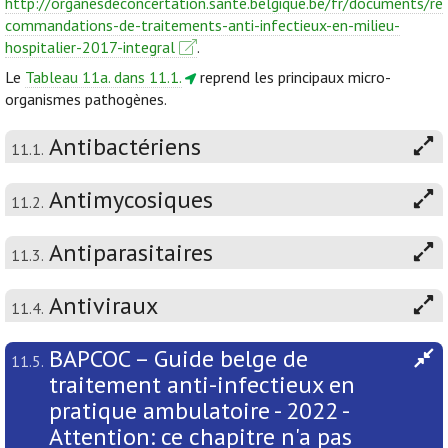
http://organesdeconcertation.sante.belgique.be/fr/documents/re
commandations-de-traitements-anti-infectieux-en-milieu-
hospitalier-2017-integral
.
Le
Tableau 11a. dans 11.1.
reprend les principaux micro-
organismes pathogènes.
Antibactériens
11.1.
Antimycosiques
11.2.
Antiparasitaires
11.3.
Antiviraux
11.4.
BAPCOC – Guide belge de
11.5.
traitement anti-infectieux en
pratique ambulatoire - 2022 -
Attention: ce chapitre n'a pas