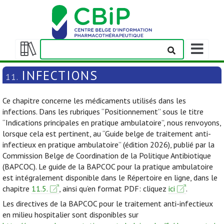
Afficher/m
la
Afficher/masquer
barre
la
INFECTIONS
11.
de
table
navigation
des
Ce chapitre concerne les médicaments utilisés dans les
matières
infections. Dans les rubriques “Positionnement” sous le titre
“Indications principales en pratique ambulatoire”, nous renvoyons,
lorsque cela est pertinent, au “Guide belge de traitement anti-
infectieux en pratique ambulatoire” (édition 2026), publié par la
Commission Belge de Coordination de la Politique Antibiotique
(BAPCOC). Le guide de la BAPCOC pour la pratique ambulatoire
est intégralement disponible dans le Répertoire en ligne, dans le
chapitre
11.5.
, ainsi qu’en format PDF: cliquez
ici
.
Les directives de la BAPCOC pour le traitement anti-infectieux
en milieu hospitalier sont disponibles sur