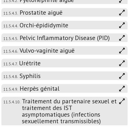
11.5.4.2.
Prostatite aiguë
11.5.4.3.
Orchi-épididymite
11.5.4.4.
Pelvic Inflammatory Disease (PID)
11.5.4.5.
Vulvo-vaginite aiguë
11.5.4.6.
Urétrite
11.5.4.7.
Syphilis
11.5.4.8.
Herpès génital
11.5.4.9.
Traitement du partenaire sexuel et
11.5.4.10.
traitement des IST
asymptomatiques (infections
sexuellement transmissibles)