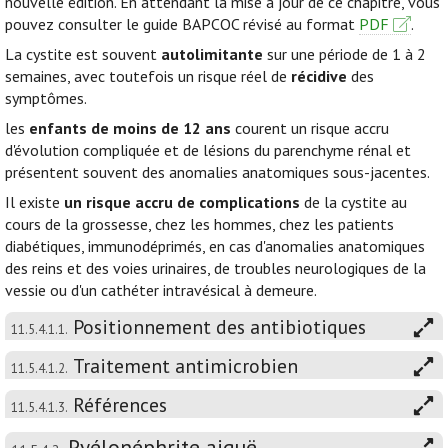
nouvelle édition. En attendant la mise à jour de ce chapitre, vous
pouvez consulter le guide BAPCOC révisé au format
PDF
.
La cystite est souvent
autolimitante
sur une période de 1 à 2
semaines, avec toutefois un risque réel de
récidive
des
symptômes.
les
enfants de moins de 12 ans
courent un risque accru
d'évolution compliquée et de lésions du parenchyme rénal et
présentent souvent des anomalies anatomiques sous-jacentes.
Il existe
un risque accru de complications
de la cystite au
cours de la grossesse, chez les hommes, chez les patients
diabétiques, immunodéprimés, en cas d'anomalies anatomiques
des reins et des voies urinaires, de troubles neurologiques de la
vessie ou d'un cathéter intravésical à demeure.
Positionnement des antibiotiques
11.5.4.1.1.
Traitement antimicrobien
11.5.4.1.2.
Références
11.5.4.1.3.
Pyélonéphrite aiguë