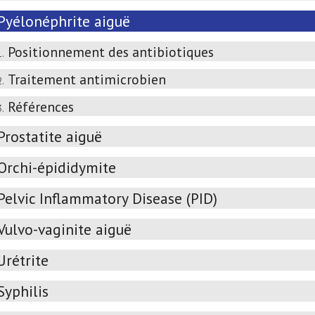
Pyélonéphrite aiguë
Positionnement des antibiotiques
1.
Traitement antimicrobien
2.
Références
3.
Prostatite aiguë
Orchi-épididymite
Pelvic Inflammatory Disease (PID)
Vulvo-vaginite aiguë
Urétrite
Syphilis