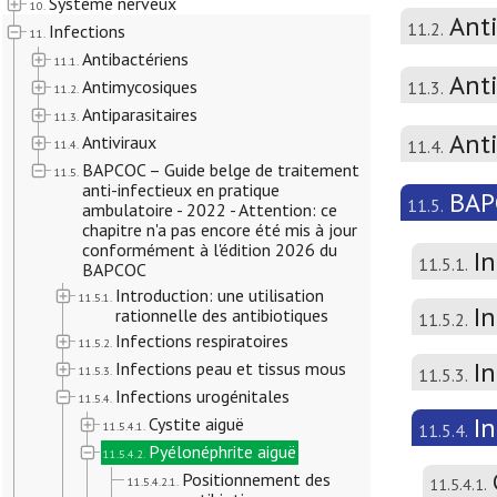
Système nerveux
10.
Ant
11.2.
Infections
11.
Antibactériens
11.1.
Anti
Antimycosiques
11.3.
11.2.
Antiparasitaires
11.3.
Ant
Antiviraux
11.4.
11.4.
BAPCOC – Guide belge de traitement
11.5.
anti-infectieux en pratique
BAPC
11.5.
ambulatoire - 2022 - Attention: ce
chapitre n'a pas encore été mis à jour
conformément à l'édition 2026 du
In
11.5.1.
BAPCOC
Introduction: une utilisation
11.5.1.
In
rationnelle des antibiotiques
11.5.2.
Infections respiratoires
11.5.2.
I
Infections peau et tissus mous
11.5.3.
11.5.3.
Infections urogénitales
11.5.4.
I
Cystite aiguë
11.5.4.1.
11.5.4.
Pyélonéphrite aiguë
11.5.4.2.
Positionnement des
11.5.4.2.1.
11.5.4.1.