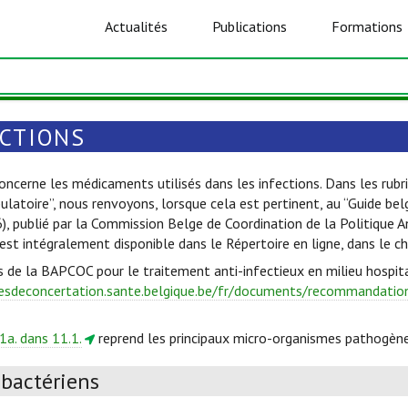
Actualités
Publications
Formations
ECTIONS
oncerne les médicaments utilisés dans les infections. Dans les rubri
ulatoire”, nous renvoyons, lorsque cela est pertinent, au “Guide be
6), publié par la Commission Belge de Coordination de la Politique 
est intégralement disponible dans le Répertoire en ligne, dans le c
s de la BAPCOC pour le traitement anti-infectieux en milieu hospita
esdeconcertation.sante.belgique.be/fr/documents/recommandations
1a. dans 11.1.
reprend les principaux micro-organismes pathogène
ibactériens