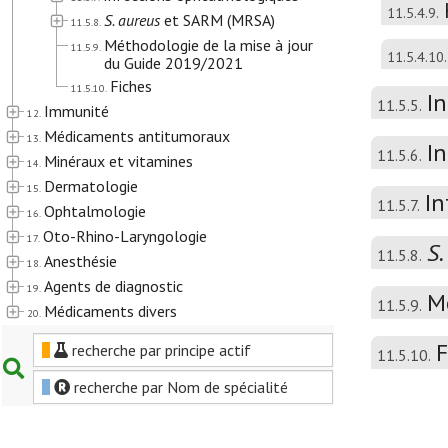
11.5.4.9.
S. aureus
et SARM (MRSA)
11.5.8.
Méthodologie de la mise à jour
11.5.9.
11.5.4.10.
du Guide 2019/2021
Fiches
11.5.10.
In
11.5.5.
Immunité
12.
Médicaments antitumoraux
13.
In
11.5.6.
Minéraux et vitamines
14.
Dermatologie
15.
In
11.5.7.
Ophtalmologie
16.
Oto-Rhino-Laryngologie
17.
S.
11.5.8.
Anesthésie
18.
Agents de diagnostic
19.
M
11.5.9.
Médicaments divers
20.
F
recherche par principe actif
11.5.10.
recherche par Nom de spécialité