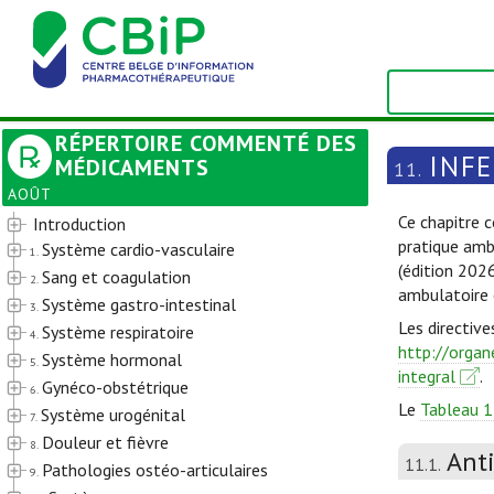
RÉPERTOIRE COMMENTÉ DES
INF
MÉDICAMENTS
11.
AOÛT
Ce chapitre c
Introduction
pratique amb
Système cardio-vasculaire
1.
(édition 202
Sang et coagulation
2.
ambulatoire 
Système gastro-intestinal
3.
Les directive
Système respiratoire
4.
http://organ
Système hormonal
5.
integral
.
Gynéco-obstétrique
6.
Le
Tableau 1
Système urogénital
7.
Douleur et fièvre
8.
Ant
11.1.
Pathologies ostéo-articulaires
9.