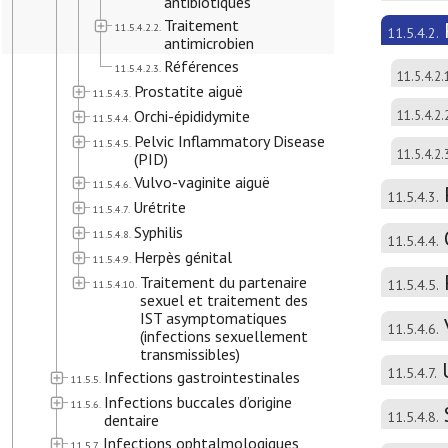
antibiotiques
Traitement
11.5.4.2.2.
11.5.4.2.
antimicrobien
Références
11.5.4.2.3.
11.5.4.2.
Prostatite aiguë
11.5.4.3.
Orchi-épididymite
11.5.4.2.
11.5.4.4.
Pelvic Inflammatory Disease
11.5.4.5.
11.5.4.2.
(PID)
Vulvo-vaginite aiguë
11.5.4.6.
11.5.4.3.
Urétrite
11.5.4.7.
Syphilis
11.5.4.8.
11.5.4.4.
Herpès génital
11.5.4.9.
Traitement du partenaire
11.5.4.5.
11.5.4.10.
sexuel et traitement des
IST asymptomatiques
11.5.4.6.
(infections sexuellement
transmissibles)
11.5.4.7.
Infections gastrointestinales
11.5.5.
Infections buccales d’origine
11.5.6.
11.5.4.8.
dentaire
Infections ophtalmologiques
11.5.7.