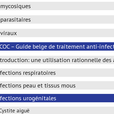
imycosiques
parasitaires
iviraux
OC – Guide belge de traitement anti-infect
troduction: une utilisation rationnelle des
fections respiratoires
nfections peau et tissus mous
nfections urogénitales
Cystite aiguë