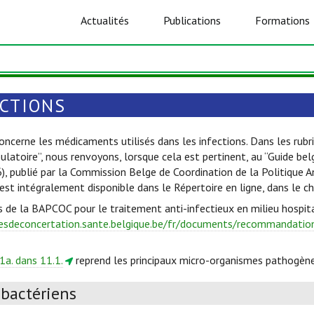
Actualités
Publications
Formations
ECTIONS
oncerne les médicaments utilisés dans les infections. Dans les rubri
ulatoire”, nous renvoyons, lorsque cela est pertinent, au “Guide be
6), publié par la Commission Belge de Coordination de la Politique 
est intégralement disponible dans le Répertoire en ligne, dans le c
s de la BAPCOC pour le traitement anti-infectieux en milieu hospita
esdeconcertation.sante.belgique.be/fr/documents/recommandations
1a. dans 11.1.
reprend les principaux micro-organismes pathogène
ibactériens