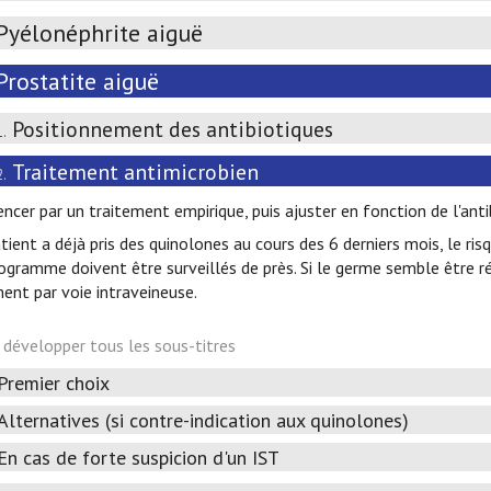
Pyélonéphrite aiguë
Prostatite aiguë
Positionnement des antibiotiques
1.
Traitement antimicrobien
2.
cer par un traitement empirique, puis ajuster en fonction de l'an
atient a déjà pris des quinolones au cours des 6 derniers mois, le ri
iogramme doivent être surveillés de près. Si le germe semble être ré
ent par voie intraveineuse.
développer tous les sous-titres
Premier choix
Alternatives (si contre-indication aux quinolones)
En cas de forte suspicion d'un IST