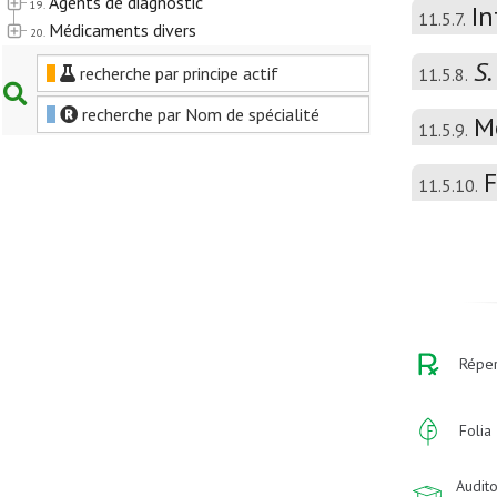
Agents de diagnostic
19.
In
11.5.7.
Médicaments divers
20.
S.
recherche par principe actif
11.5.8.
recherche par Nom de spécialité
M
11.5.9.
F
11.5.10.
Réper
Folia
Audito