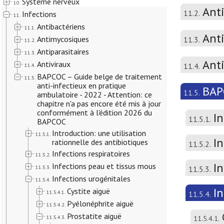
Système nerveux
10.
Ant
11.2.
Infections
11.
Antibactériens
11.1.
Anti
Antimycosiques
11.3.
11.2.
Antiparasitaires
11.3.
Ant
Antiviraux
11.4.
11.4.
BAPCOC – Guide belge de traitement
11.5.
anti-infectieux en pratique
BAPC
11.5.
ambulatoire - 2022 - Attention: ce
chapitre n'a pas encore été mis à jour
conformément à l'édition 2026 du
In
11.5.1.
BAPCOC
Introduction: une utilisation
11.5.1.
In
rationnelle des antibiotiques
11.5.2.
Infections respiratoires
11.5.2.
I
Infections peau et tissus mous
11.5.3.
11.5.3.
Infections urogénitales
11.5.4.
I
Cystite aiguë
11.5.4.1.
11.5.4.
Pyélonéphrite aiguë
11.5.4.2.
Prostatite aiguë
11.5.4.3.
11.5.4.1.