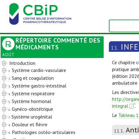
RÉPERTOIRE COMMENTÉ DES
INF
MÉDICAMENTS
11.
AOÛT
Ce chapitre c
Introduction
pratique amb
Système cardio-vasculaire
1.
(édition 202
Sang et coagulation
2.
ambulatoire 
Système gastro-intestinal
3.
Les directive
Système respiratoire
4.
http://organ
Système hormonal
5.
integral
.
Gynéco-obstétrique
6.
Le
Tableau 1
Système urogénital
7.
Douleur et fièvre
8.
Ant
11.1.
Pathologies ostéo-articulaires
9.