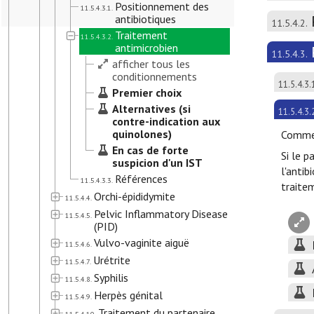
Positionnement des
11.5.4.3.1.
antibiotiques
11.5.4.2.
Traitement
11.5.4.3.2.
antimicrobien
11.5.4.3.
afficher tous les
conditionnements
11.5.4.3.
Premier choix
Alternatives (si
11.5.4.3.
contre-indication aux
quinolones)
Commen
En cas de forte
Si le p
suspicion d'un IST
l'antib
Références
11.5.4.3.3.
traitem
Orchi-épididymite
11.5.4.4.
Pelvic Inflammatory Disease
11.5.4.5.
(PID)
Vulvo-vaginite aiguë
11.5.4.6.
Urétrite
11.5.4.7.
Syphilis
11.5.4.8.
Herpès génital
11.5.4.9.
Traitement du partenaire