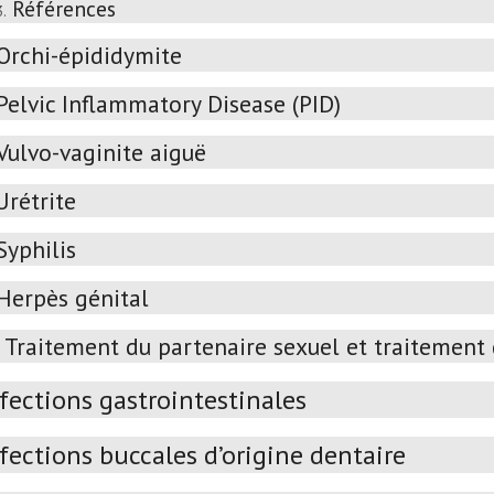
Références
3.
Orchi-épididymite
Pelvic Inflammatory Disease (PID)
Vulvo-vaginite aiguë
Urétrite
Syphilis
Herpès génital
Traitement du partenaire sexuel et traitement
fections gastrointestinales
fections buccales d’origine dentaire