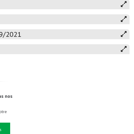
19/2021
as nos
otre
s