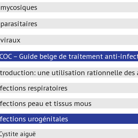
imycosiques
parasitaires
iviraux
OC – Guide belge de traitement anti-infect
troduction: une utilisation rationnelle des
fections respiratoires
nfections peau et tissus mous
nfections urogénitales
Cystite aiguë