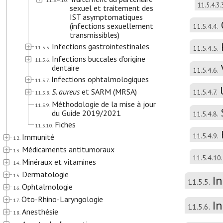
11.5.4.10.
11.5.4.3.
sexuel et traitement des
IST asymptomatiques
(infections sexuellement
11.5.4.4.
transmissibles)
Infections gastrointestinales
11.5.5.
11.5.4.5.
Infections buccales d’origine
11.5.6.
dentaire
11.5.4.6.
Infections ophtalmologiques
11.5.7.
S. aureus
et SARM (MRSA)
11.5.4.7.
11.5.8.
Méthodologie de la mise à jour
11.5.9.
du Guide 2019/2021
11.5.4.8.
Fiches
11.5.10.
11.5.4.9.
Immunité
12.
Médicaments antitumoraux
13.
11.5.4.10.
Minéraux et vitamines
14.
Dermatologie
15.
In
11.5.5.
Ophtalmologie
16.
Oto-Rhino-Laryngologie
17.
In
11.5.6.
Anesthésie
18.