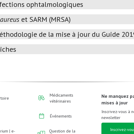
fections ophtalmologiques
 aureus
et SARM (MRSA)
éthodologie de la mise à jour du Guide 20
iches
Médicaments
Ne manquez p
toire
vétérinaires
mises à jour
Inscrivez-vous à n
Événements
newsletter
Inscrivez-vou
rium | e-
Question de la