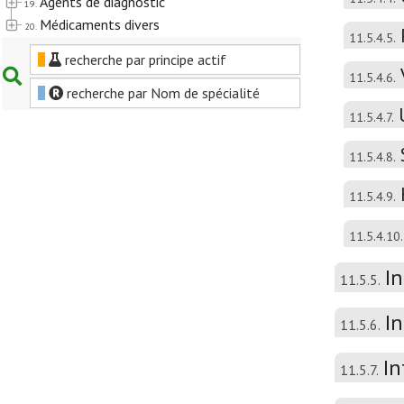
Agents de diagnostic
19.
Médicaments divers
20.
11.5.4.5.
recherche par principe actif
11.5.4.6.
recherche par Nom de spécialité
11.5.4.7.
11.5.4.8.
11.5.4.9.
11.5.4.10.
In
11.5.5.
In
11.5.6.
In
11.5.7.