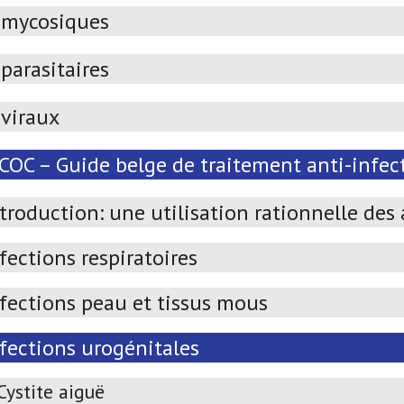
imycosiques
parasitaires
iviraux
OC – Guide belge de traitement anti-infect
troduction: une utilisation rationnelle des
fections respiratoires
nfections peau et tissus mous
nfections urogénitales
Cystite aiguë