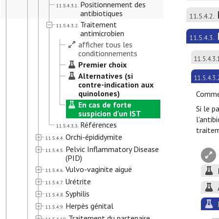
Positionnement des
11.5.4.3.1.
antibiotiques
11.5.4.2.
Traitement
11.5.4.3.2.
antimicrobien
11.5.4.3.
afficher tous les
conditionnements
11.5.4.3.
Premier choix
Alternatives (si
11.5.4.3.
contre-indication aux
quinolones)
Commen
En cas de forte
Si le p
suspicion d'un IST
l'antib
Références
11.5.4.3.3.
traitem
Orchi-épididymite
11.5.4.4.
Pelvic Inflammatory Disease
11.5.4.5.
(PID)
Vulvo-vaginite aiguë
11.5.4.6.
Urétrite
11.5.4.7.
Syphilis
11.5.4.8.
Herpès génital
11.5.4.9.
Traitement du partenaire