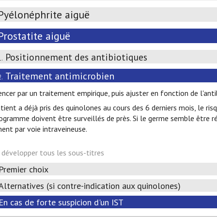
Pyélonéphrite aiguë
Prostatite aiguë
Positionnement des antibiotiques
1.
Traitement antimicrobien
2.
cer par un traitement empirique, puis ajuster en fonction de l'an
atient a déjà pris des quinolones au cours des 6 derniers mois, le ri
iogramme doivent être surveillés de près. Si le germe semble être ré
ent par voie intraveineuse.
développer tous les sous-titres
Premier choix
Alternatives (si contre-indication aux quinolones)
En cas de forte suspicion d'un IST