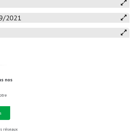
19/2021
as nos
otre
s
es réseaux