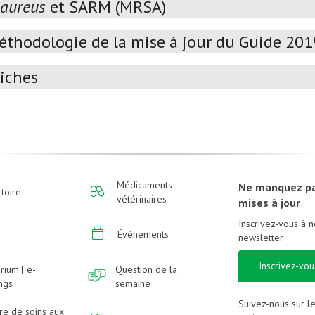
 aureus
et SARM (MRSA)
éthodologie de la mise à jour du Guide 20
iches
Médicaments
Ne manquez p
toire
vétérinaires
mises à jour
Inscrivez-vous à n
Événements
newsletter
Inscrivez-vou
rium | e-
Question de la
ings
semaine
Suivez-nous sur l
re de soins aux