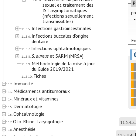
11.5.4.10.
P
sexuel et traitement des
IST asymptomatiques
pr
(infections sexuellement
transmissibles)
Infections gastrointestinales
11.5.5.
Infections buccales d’origine
11.5.6.
En
dentaire
Infections ophtalmologiques
11.5.7.
S. aureus
et SARM (MRSA)
11.5.8.
Méthodologie de la mise à jour
11.5.9.
du Guide 2019/2021
Fiches
11.5.10.
Immunité
12.
Médicaments antitumoraux
13.
Minéraux et vitamines
14.
Dermatologie
15.
Ophtalmologie
16.
Oto-Rhino-Laryngologie
17.
11.5.4.3.
Anesthésie
18.
11.5.4.4.