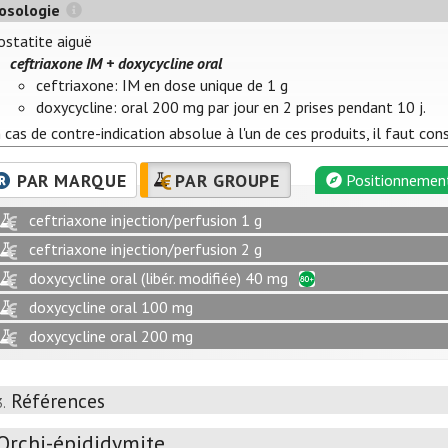
osologie
ostatite aiguë
ceftriaxone IM + doxycycline oral
ceftriaxone: IM en dose unique de 1 g
doxycycline: oral 200 mg par jour en 2 prises pendant 10 j.
 cas de contre-indication absolue à l'un de ces produits, il faut co
PAR MARQUE
PAR GROUPE
Positionnemen
ceftriaxone injection/perfusion 1 g
ceftriaxone injection/perfusion 2 g
doxycycline oral (libér. modifiée) 40 mg
doxycycline oral 100 mg
doxycycline oral 200 mg
Références
3.
Orchi-épididymite