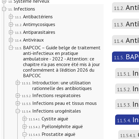
Système nerveux
10.
Ant
11.2.
Infections
11.
Antibactériens
11.1.
Anti
Antimycosiques
11.3.
11.2.
Antiparasitaires
11.3.
Ant
Antiviraux
11.4.
11.4.
BAPCOC – Guide belge de traitement
11.5.
anti-infectieux en pratique
BAPC
11.5.
ambulatoire - 2022 - Attention: ce
chapitre n'a pas encore été mis à jour
conformément à l'édition 2026 du
In
11.5.1.
BAPCOC
Introduction: une utilisation
11.5.1.
In
rationnelle des antibiotiques
11.5.2.
Infections respiratoires
11.5.2.
I
Infections peau et tissus mous
11.5.3.
11.5.3.
Infections urogénitales
11.5.4.
I
Cystite aiguë
11.5.4.1.
11.5.4.
Pyélonéphrite aiguë
11.5.4.2.
Prostatite aiguë
11.5.4.3.
11.5.4.1.