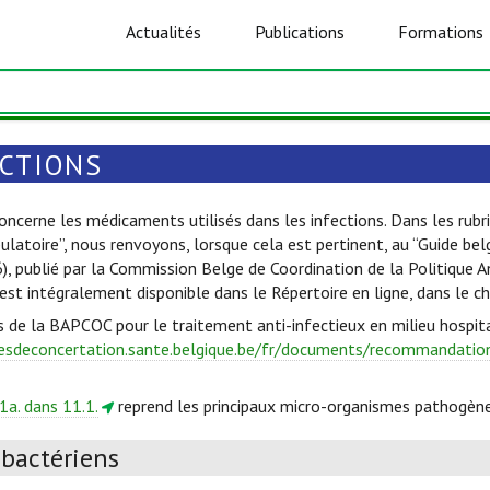
Actualités
Publications
Formations
ECTIONS
oncerne les médicaments utilisés dans les infections. Dans les rubri
ulatoire”, nous renvoyons, lorsque cela est pertinent, au “Guide be
6), publié par la Commission Belge de Coordination de la Politique 
est intégralement disponible dans le Répertoire en ligne, dans le c
s de la BAPCOC pour le traitement anti-infectieux en milieu hospita
esdeconcertation.sante.belgique.be/fr/documents/recommandations
1a. dans 11.1.
reprend les principaux micro-organismes pathogène
ibactériens