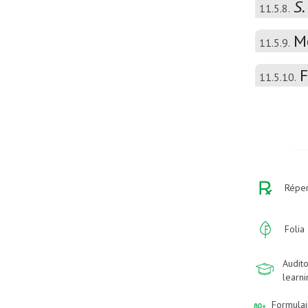
S.
11.5.8.
M
11.5.9.
F
11.5.10.
Réper
Folia
Audito
learn
Formulai