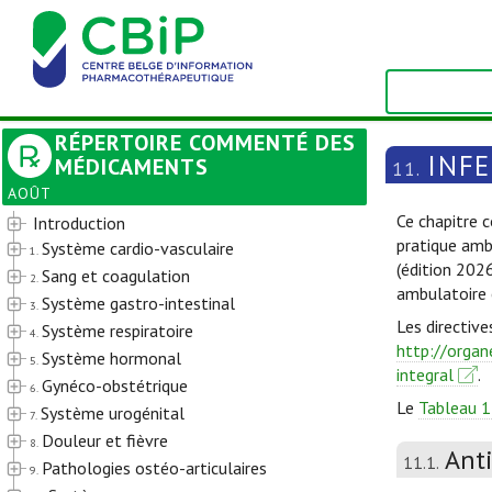
RÉPERTOIRE COMMENTÉ DES
INF
MÉDICAMENTS
11.
AOÛT
Ce chapitre c
Introduction
pratique amb
Système cardio-vasculaire
1.
(édition 202
Sang et coagulation
2.
ambulatoire 
Système gastro-intestinal
3.
Les directive
Système respiratoire
4.
http://organ
Système hormonal
5.
integral
.
Gynéco-obstétrique
6.
Le
Tableau 1
Système urogénital
7.
Douleur et fièvre
8.
Ant
11.1.
Pathologies ostéo-articulaires
9.