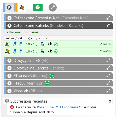
Ceftriaxone Fresenius Kabi
(Fresenius Kabi)
Ceftriaxone Kalceks
(Grindeks - Kalceks)
ceftriaxone
(disodium)
sol. inj./perf. (pdr) i.m./i.v. [flac.]
10 x
1
g
55,86 €
10 x
2
g
101,66 €
Doxycycline EG
(EG)
Doxycycline Sandoz
(Sandoz)
Efracea
(Galderma)
Flagyl
(Memidis)
Vibratab
(Pfizer)
Suppressions récentes
La spécialité
Rocephine IM + Lidocaïne
® n’est plus
disponible depuis août 2026.