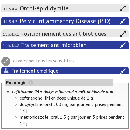
Orchi-épididymite
11.5.4.4.
Pelvic Inflammatory Disease (PID)
11.5.4.5.
Positionnement des antibiotiques
11.5.4.5.1.
Traitement antimicrobien
11.5.4.5.2.
développer tous les sous-titres
Traitement empirique
Posologie
ceftriaxone IM + doxycycline oral + métronidazole oral
ceftriaxone: IM en dose unique de 1 g
doxycycline: oral 200 mg par jour en 2 prises pendant
14 j
métronidazole: oral 1,5 g par jour en 3 prises pendant
14 j