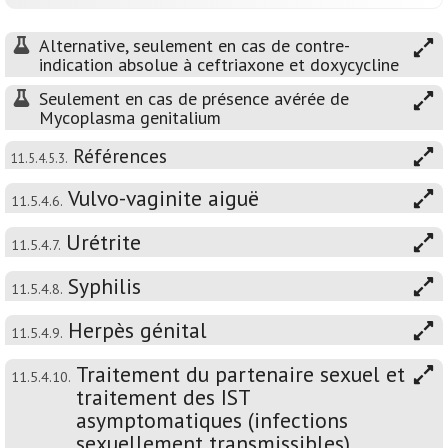
Alternative, seulement en cas de contre-
indication absolue à ceftriaxone et doxycycline
Seulement en cas de présence avérée de
Mycoplasma genitalium
Références
11.5.4.5.3.
Vulvo-vaginite aiguë
11.5.4.6.
Urétrite
11.5.4.7.
Syphilis
11.5.4.8.
Herpès génital
11.5.4.9.
Traitement du partenaire sexuel et
11.5.4.10.
traitement des IST
asymptomatiques (infections
sexuellement transmissibles)