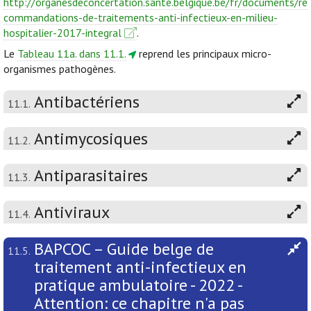
http://organesdeconcertation.sante.belgique.be/fr/documents/re
commandations-de-traitements-anti-infectieux-en-milieu-
hospitalier-2017-integral
.
Le
Tableau 11a. dans 11.1.
reprend les principaux micro-
organismes pathogènes.
Antibactériens
11.1.
Antimycosiques
11.2.
Antiparasitaires
11.3.
Antiviraux
11.4.
BAPCOC – Guide belge de
11.5.
traitement anti-infectieux en
pratique ambulatoire - 2022 -
Attention: ce chapitre n'a pas